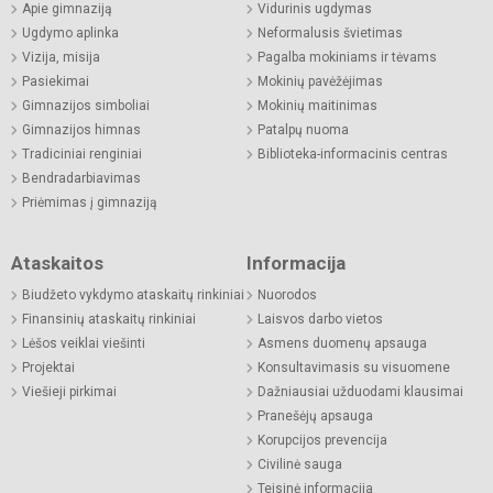
Apie gimnaziją
Vidurinis ugdymas
Ugdymo aplinka
Neformalusis švietimas
Vizija, misija
Pagalba mokiniams ir tėvams
Pasiekimai
Mokinių pavėžėjimas
Gimnazijos simboliai
Mokinių maitinimas
Gimnazijos himnas
Patalpų nuoma
Tradiciniai renginiai
Biblioteka-informacinis centras
Bendradarbiavimas
Priėmimas į gimnaziją
Ataskaitos
Informacija
Biudžeto vykdymo ataskaitų rinkiniai
Nuorodos
Finansinių ataskaitų rinkiniai
Laisvos darbo vietos
Lėšos veiklai viešinti
Asmens duomenų apsauga
Projektai
Konsultavimasis su visuomene
Viešieji pirkimai
Dažniausiai užduodami klausimai
Pranešėjų apsauga
Korupcijos prevencija
Civilinė sauga
Teisinė informacija