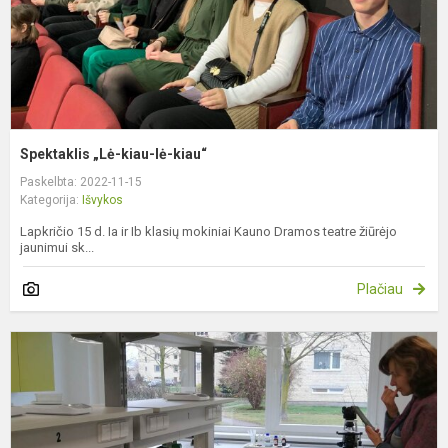
Spektaklis „Lė-kiau-lė-kiau“
Paskelbta: 2022-11-15
Kategorija:
Išvykos
Lapkričio 15 d. Ia ir Ib klasių mokiniai Kauno Dramos teatre žiūrėjo
jaunimui sk...
Plačiau
I
į
P
S
c