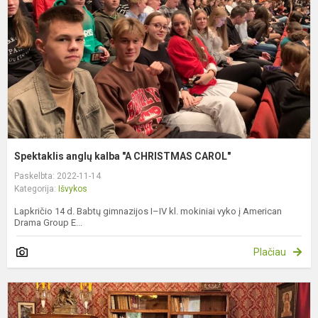
C
C
Spektaklis anglų kalba "A CHRISTMAS CAROL"
Paskelbta: 2022-11-14
Kategorija:
Išvykos
Lapkričio 14 d. Babtų gimnazijos I–IV kl. mokiniai vyko į American
Drama Group E...
Plačiau
I
į