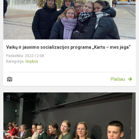
–
m
j
Vaikų ir jaunimo socializacijos programa „Kartu – mes jėga“
Paskelbta: 2022-12-08
Kategorija:
Išvykos
Plačiau
S
„
k
l
k