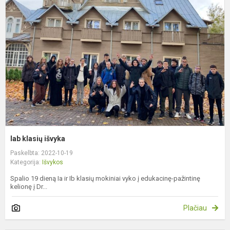
k
i
Iab klasių išvyka
Paskelbta: 2022-10-19
Kategorija:
Išvykos
Spalio 19 dieną Ia ir Ib klasių mokiniai vyko į edukacinę-pažintinę
kelionę į Dr...
Plačiau