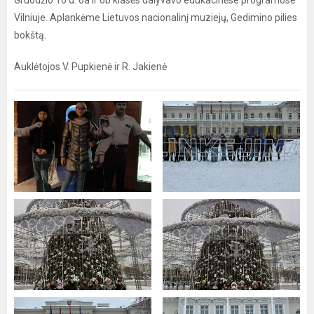
Gruodžio 16 d. 6a ir 6b klasės dalyvavo edukacinėse programose
Vilniuje. Aplankėme Lietuvos nacionalinį muziejų, Gedimino pilies
bokštą.
Auklėtojos V. Pupkienė ir R. Jakienė