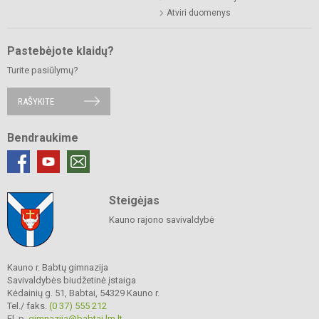
Atviri duomenys
Pastebėjote klaidų?
Turite pasiūlymų?
RAŠYKITE
Bendraukime
Steigėjas
Kauno rajono savivaldybė
Kauno r. Babtų gimnazija
Savivaldybės biudžetinė įstaiga
Kėdainių g. 51, Babtai, 54329 Kauno r.
Tel./ faks.
(0 37) 555 212
El. p.
gimnazija@babtai.lm.lt