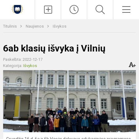
Paieška
Men
Titulinis
Naujienos
Išvykos
6ab klasių išvyka į Vilnių
Paskelbta: 2022-12-17
Kategorija:
Išvykos