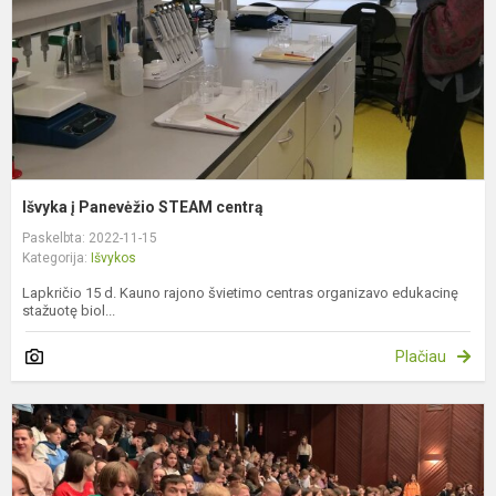
Išvyka į Panevėžio STEAM centrą
Paskelbta: 2022-11-15
Kategorija:
Išvykos
Lapkričio 15 d. Kauno rajono švietimo centras organizavo edukacinę
stažuotę biol...
Plačiau
S
a
k
"