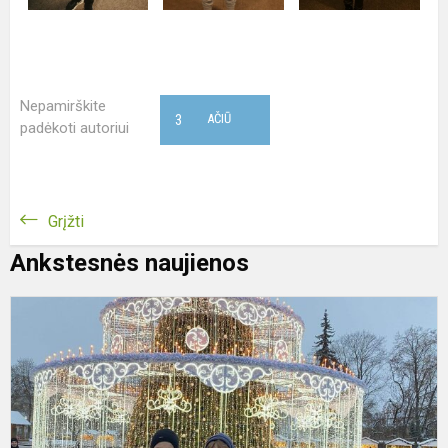
Nepamirškite
3
AČIŪ
padėkoti autoriui
Grįžti
Ankstesnės naujienos
V
ir
j
s
p
„