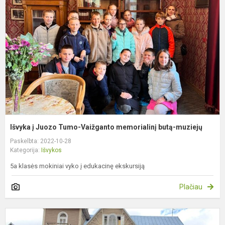
J
T
V
m
b
m
Išvyka į Juozo Tumo-Vaižganto memorialinį butą-muziejų
Paskelbta: 2022-10-28
Kategorija:
Išvykos
5a klasės mokiniai vyko į edukacinę ekskursiją
Plačiau
I