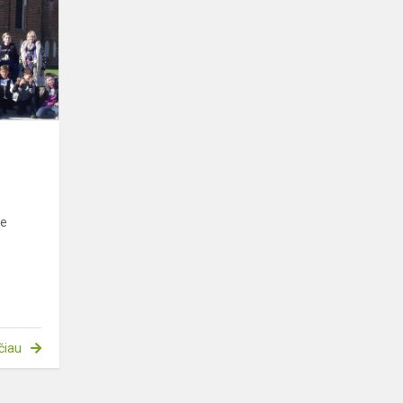
išvyka
je
čiau