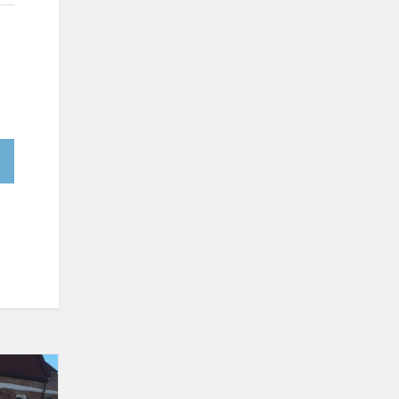
6b
klasės