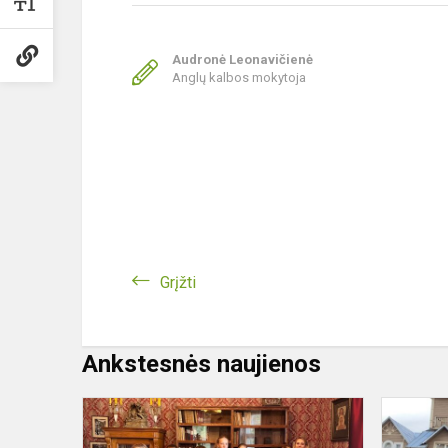
Audronė Leonavičienė
Anglų kalbos mokytoja
Grįžti
Ankstesnės naujienos
Išvyka
į