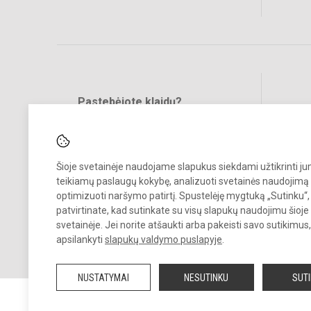
Pastebėjote klaidų?
Bend
Turite pasiūlymų?
RAŠYKITE
Šioje svetainėje naudojame slapukus siekdami užtikrinti j
teikiamų paslaugų kokybę, analizuoti svetainės naudojimą 
optimizuoti naršymo patirtį. Spustelėję mygtuką „Sutinku“,
patvirtinate, kad sutinkate su visų slapukų naudojimu šioje
svetainėje. Jei norite atšaukti arba pakeisti savo sutikimu
© 2025. Kauno r. Babtų gimnazija. Visos teisės saugomos.
apsilankyti
slapukų valdymo puslapyje
.
Kopijuoti turinį be raštiško gimnazijos sutikimo griežtai draudžiama.
NUSTATYMAI
NESUTINKU
SUT