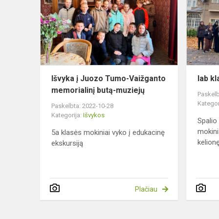
Juozo
Tumo-
Vaižganto
memorialinį
butą-
muziejų
Išvyka į Juozo Tumo-Vaižganto
Iab kl
memorialinį butą-muziejų
Paskelb
Kategor
Paskelbta: 2022-10-28
Kategorija:
Išvykos
Spalio 
mokini
5a klasės mokiniai vyko į edukacinę
kelionę 
ekskursiją
Plačiau