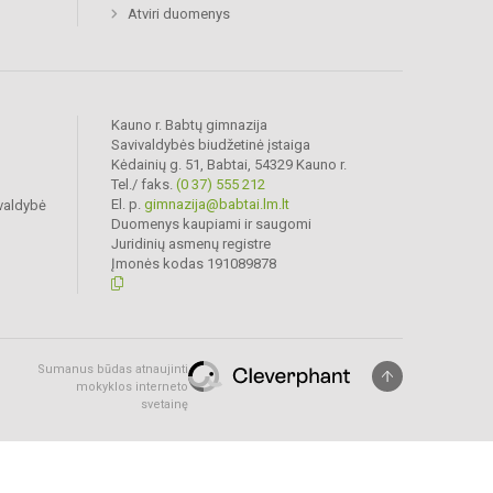
Atviri duomenys
Kauno r. Babtų gimnazija
Savivaldybės biudžetinė įstaiga
Kėdainių g. 51, Babtai, 54329 Kauno r.
Tel./ faks.
(0 37) 555 212
El. p.
gimnazija@babtai.lm.lt
valdybė
Duomenys kaupiami ir saugomi
Juridinių asmenų registre
Įmonės kodas 191089878
Sumanus būdas atnaujinti
mokyklos interneto
svetainę