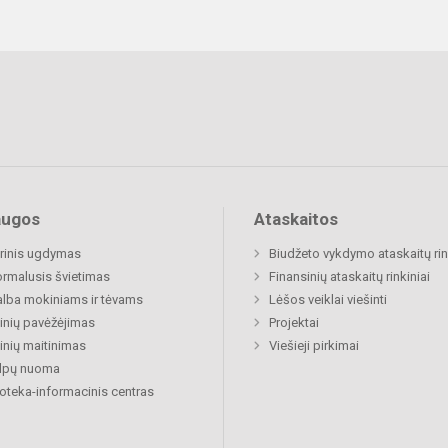
augos
Ataskaitos
rinis ugdymas
Biudžeto vykdymo ataskaitų rin
rmalusis švietimas
Finansinių ataskaitų rinkiniai
lba mokiniams ir tėvams
Lėšos veiklai viešinti
nių pavėžėjimas
Projektai
nių maitinimas
Viešieji pirkimai
alpų nuoma
ioteka-informacinis centras