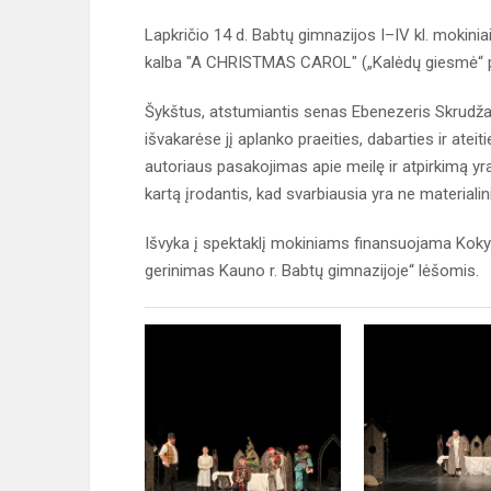
Lapkričio 14 d. Babtų gimnazijos I–IV kl. mokini
kalba "A CHRISTMAS CAROL" („Kalėdų giesmė“ pa
Šykštus, atstumiantis senas Ebenezeris Skrudžas
išvakarėse jį aplanko praeities, dabarties ir atei
autoriaus pasakojimas apie meilę ir atpirkimą yr
kartą įrodantis, kad svarbiausia yra ne materialini
Išvyka į spektaklį mokiniams finansuojama Koky
gerinimas Kauno r. Babtų gimnazijoje“ lėšomis.