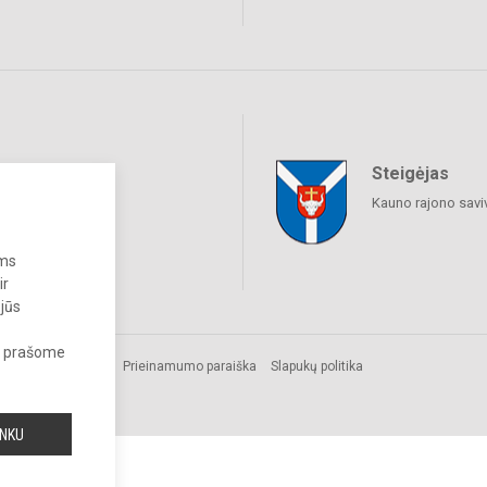
Steigėjas
raukime
Kauno rajono savi
ums
ir
 jūs
s, prašome
Prieinamumo paraiška
Slapukų politika
INKU