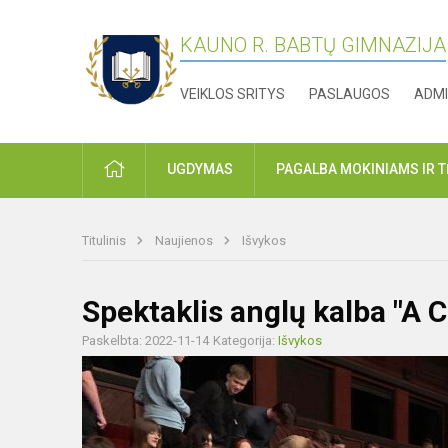
KAUNO R. BABTŲ GIMNAZIJA
VEIKLOS SRITYS
PASLAUGOS
ADMI
PRADŽIA
UGDYMAS
PAGALBA MOKINIAMS IR 
Titulinis
Naujienos
Išvykos
Spektaklis anglų kalba "
Paskelbta: 2022-11-14
Kategorija:
Išvykos