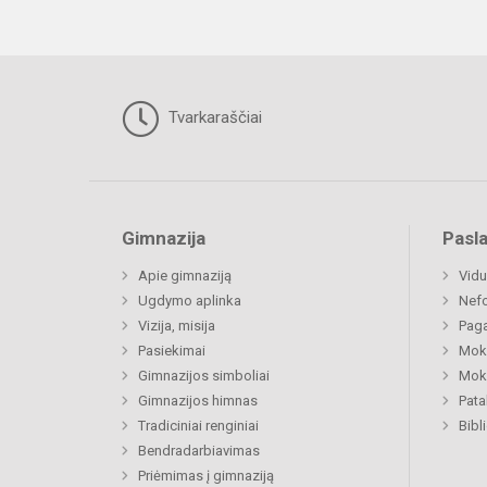
Tvarkaraščiai
Gimnazija
Pasl
Apie gimnaziją
Vidu
Ugdymo aplinka
Nefo
Vizija, misija
Paga
Pasiekimai
Moki
Gimnazijos simboliai
Moki
Gimnazijos himnas
Pat
Tradiciniai renginiai
Bibl
Bendradarbiavimas
Priėmimas į gimnaziją