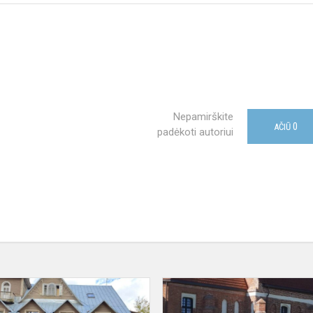
Nepamirškite
0
AČIŪ
padėkoti autoriui
Iab
klasių