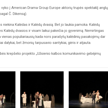
ai vyko į American Drama Group Europe aktorių trupės spektaklį anglų
gal Č. Dikensą).
 niekina Kalėdas ir Kalėdų dvasią. Bet jo laukia pamoka. Kalėdų
ties Kalėdų dvasios ir visam laikui pakeičia jo gyvenimą. Nemirtingas
a vienas populiariausių kada nors parašytų kalėdinių pasakojimų dar
ai dalykai, bet žmonių tarpusavio santykiai, gėris ir atjauta.
bės krepšelio projekto „Užsienio kalbos komunikavimo gebėjimų