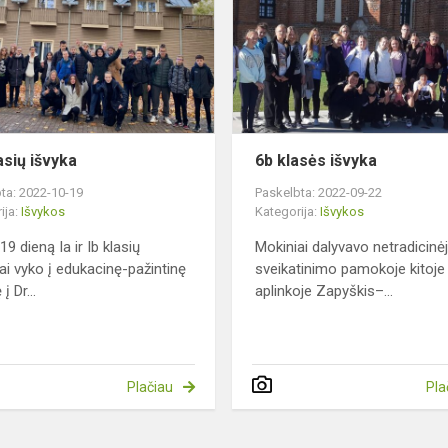
išvyka
asių išvyka
6b klasės išvyka
ta: 2022-10-19
Paskelbta: 2022-09-22
ija:
Išvykos
Kategorija:
Išvykos
19 dieną Ia ir Ib klasių
Mokiniai dalyvavo netradicinė
ai vyko į edukacinę-pažintinę
sveikatinimo pamokoje kitoje
į Dr...
aplinkoje Zapyškis–...
Plačiau
Pla