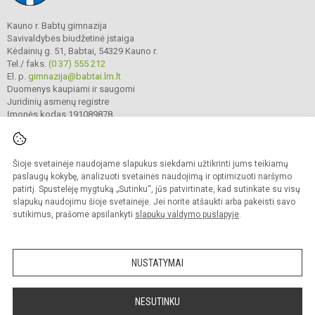
Kauno r. Babtų gimnazija
Savivaldybės biudžetinė įstaiga
Kėdainių g. 51, Babtai, 54329 Kauno r.
Tel./ faks.
(0 37) 555 212
El. p.
gimnazija@babtai.lm.lt
Duomenys kaupiami ir saugomi
Juridinių asmenų registre
Įmonės kodas 191089878
Šioje svetainėje naudojame slapukus siekdami užtikrinti jums teikiamų
© 2025. Kauno r. Babtų gimnazija. Visos teisės saugomos.
Kopijuoti turinį be raštiško gimnazijos sutikimo griežtai draudžiama.
paslaugų kokybę, analizuoti svetainės naudojimą ir optimizuoti naršymo
patirtį. Spustelėję mygtuką „Sutinku“, jūs patvirtinate, kad sutinkate su visų
Prieinamumo paraiška
Slapukų politika
slapukų naudojimu šioje svetainėje. Jei norite atšaukti arba pakeisti savo
sutikimus, prašome apsilankyti
slapukų valdymo puslapyje
.
Sumanus būdas atnaujinti
mokyklos interneto
svetainę
NUSTATYMAI
NESUTINKU