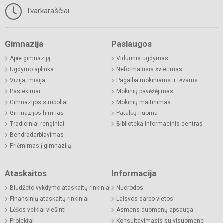
Tvarkaraščiai
Gimnazija
Paslaugos
Apie gimnaziją
Vidurinis ugdymas
Ugdymo aplinka
Neformalusis švietimas
Vizija, misija
Pagalba mokiniams ir tėvams
Pasiekimai
Mokinių pavėžėjimas
Gimnazijos simboliai
Mokinių maitinimas
Gimnazijos himnas
Patalpų nuoma
Tradiciniai renginiai
Biblioteka-informacinis centras
Bendradarbiavimas
Priėmimas į gimnaziją
Ataskaitos
Informacija
Biudžeto vykdymo ataskaitų rinkiniai
Nuorodos
Finansinių ataskaitų rinkiniai
Laisvos darbo vietos
Lėšos veiklai viešinti
Asmens duomenų apsauga
Projektai
Konsultavimasis su visuomene