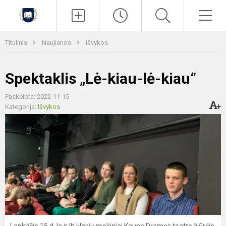
Paieška
Men
Titulinis
Naujienos
Išvykos
Spektaklis „Lė-kiau-lė-kiau“
Paskelbta: 2022-11-15
Kategorija:
Išvykos