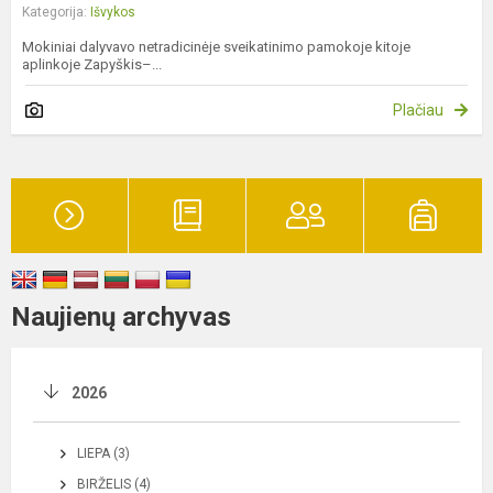
Kategorija:
Išvykos
Mokiniai dalyvavo netradicinėje sveikatinimo pamokoje kitoje
aplinkoje Zapyškis–...
Plačiau
Naujienų archyvas
2026
LIEPA (3)
BIRŽELIS (4)