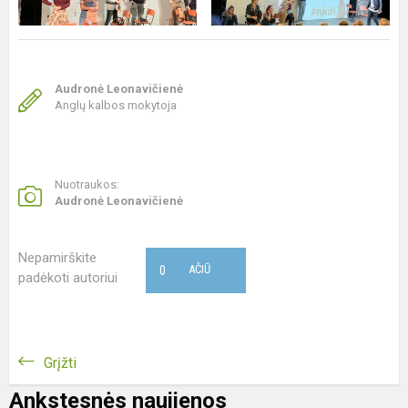
Audronė Leonavičienė
Anglų kalbos mokytoja
Nuotraukos:
Audronė Leonavičienė
Nepamirškite
0
AČIŪ
padėkoti autoriui
Grįžti
Ankstesnės naujienos