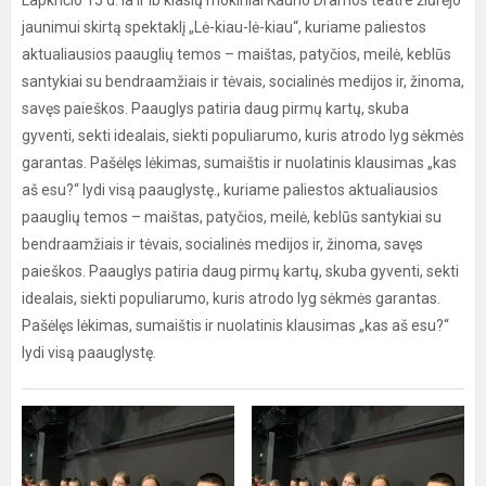
Lapkričio 15 d. Ia ir Ib klasių mokiniai Kauno Dramos teatre žiūrėjo
jaunimui skirtą spektaklį „Lė-kiau-lė-kiau“, kuriame paliestos
aktualiausios paauglių temos – maištas, patyčios, meilė, keblūs
santykiai su bendraamžiais ir tėvais, socialinės medijos ir, žinoma,
savęs paieškos. Paauglys patiria daug pirmų kartų, skuba
gyventi, sekti idealais, siekti populiarumo, kuris atrodo lyg sėkmės
garantas. Pašėlęs lėkimas, sumaištis ir nuolatinis klausimas „kas
aš esu?“ lydi visą paauglystę., kuriame paliestos aktualiausios
paauglių temos – maištas, patyčios, meilė, keblūs santykiai su
bendraamžiais ir tėvais, socialinės medijos ir, žinoma, savęs
paieškos. Paauglys patiria daug pirmų kartų, skuba gyventi, sekti
idealais, siekti populiarumo, kuris atrodo lyg sėkmės garantas.
Pašėlęs lėkimas, sumaištis ir nuolatinis klausimas „kas aš esu?“
lydi visą paauglystę.