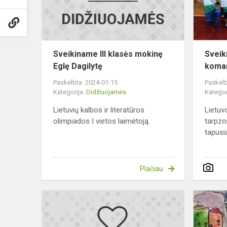
Eglę
Dagilytę
Sveikiname III klasės mokinę
Sveik
Eglę Dagilytę
koma
Paskelbta: 2024-01-15
Paskelb
Kategorija:
Didžiuojamės
Kategor
Lietuvių kalbos ir literatūros
Lietuv
olimpiados I vietos laimėtoją.
tarpzo
tapusi
Plačiau
Sveikiname
8a
kl.