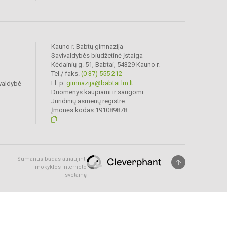
Kauno r. Babtų gimnazija
Savivaldybės biudžetinė įstaiga
Kėdainių g. 51, Babtai, 54329 Kauno r.
Tel./ faks.
(0 37) 555 212
El. p.
gimnazija@babtai.lm.lt
valdybė
Duomenys kaupiami ir saugomi
Juridinių asmenų registre
Įmonės kodas 191089878
Sumanus būdas atnaujinti
mokyklos interneto
svetainę