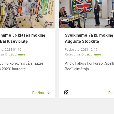
mokinę
Emilę
Bartusevičiūtę
iname 3b klasės mokinę
Sveikiname 7a kl. mokinę
 Bartusevičiūtę
Augustę Stočkutę
ta: 2024-01-10
Paskelbta: 2023-12-19
ija:
Didžiuojamės
Kategorija:
Didžiuojamės
utinio konkurso „Žiemužės
Anglų kalbos konkurso „Spell
 2023“ laureatę.
Bee“ laimėtoją.
Plačiau
Pla