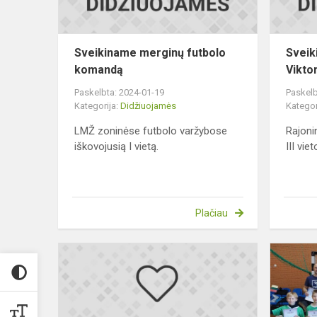
Sveikiname merginų futbolo
Sveik
komandą
Viktor
Paskelbta: 2024-01-19
Paskelb
Kategorija:
Didžiuojamės
Kategor
LMŽ zoninėse futbolo varžybose
Rajoni
iškovojusią I vietą.
III vie
Plačiau
Sveikiname
III
klasės
mokinę