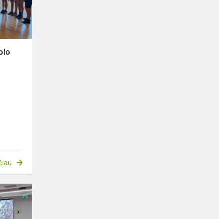
olo
čiau
Sveikiname
7a
kl.