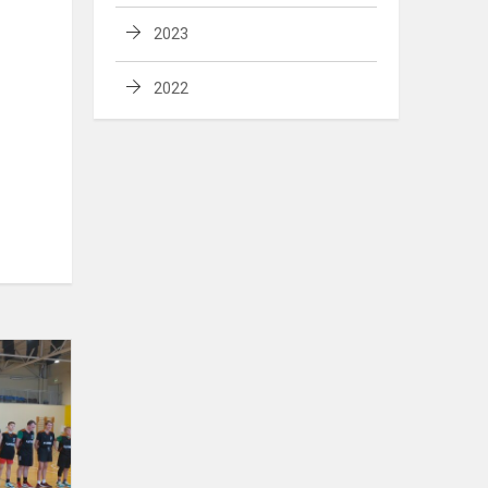
2023
2022
Sveikiname
gimnazijos
vaikinų
krepšinio
komandą