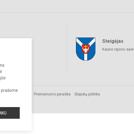
Steigėjas
raukime
Kauno rajono savi
ums
ir
 jūs
s, prašome
Prieinamumo paraiška
Slapukų politika
INKU