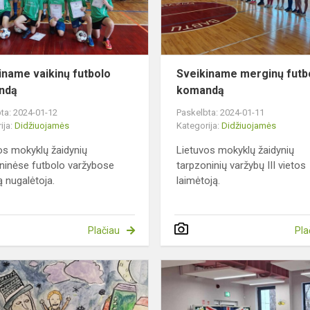
iname vaikinų futbolo
Sveikiname merginų futb
ndą
komandą
ta: 2024-01-12
Paskelbta: 2024-01-11
ija:
Didžiuojamės
Kategorija:
Didžiuojamės
os mokyklų žaidynių
Lietuvos mokyklų žaidynių
ninėse futbolo varžybose
tarpzoninių varžybų III vietos
ą nugalėtoja.
laimėtoją.
Plačiau
Pla
Sveikiname
3b
klasės