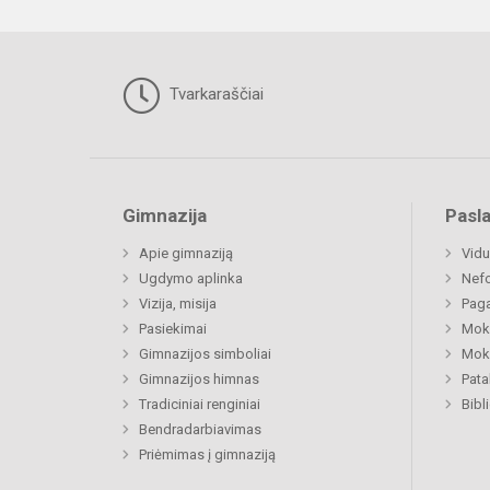
Tvarkaraščiai
Gimnazija
Pasl
Apie gimnaziją
Vidu
Ugdymo aplinka
Nefo
Vizija, misija
Paga
Pasiekimai
Moki
Gimnazijos simboliai
Moki
Gimnazijos himnas
Pat
Tradiciniai renginiai
Bibl
Bendradarbiavimas
Priėmimas į gimnaziją