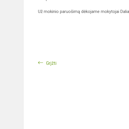
Už mokinio paruošimą dėkojame mokytojai Daliai
Grįžti