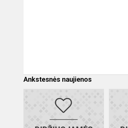
Ankstesnės naujienos
Sveikiname
merginų
futbolo
komandą