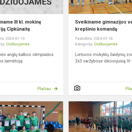
iname III kl. mokinę
Sveikiname gimnazijos va
iją Cipkūnaitę
krepšinio komandą
ta: 2024-01-19
Paskelbta: 2024-01-16
ija:
Didžiuojamės
Kategorija:
Didžiuojamės
nės anglų kalbos olimpiados
Lietuvos mokyklų žaidynių z
tos laimėtoją.
3x3 varžybose iškovojusią III 
Plačiau
Pla
Sveikiname
vaikinų
futbolo
komandą