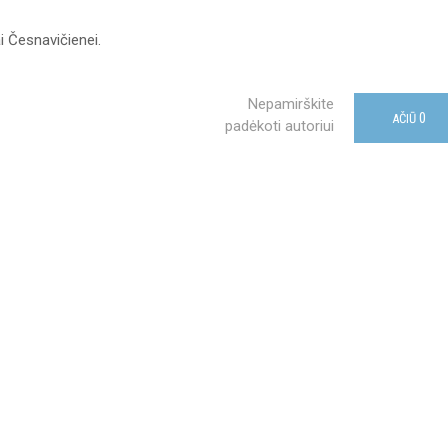
 Česnavičienei.
Nepamirškite
0
AČIŪ
padėkoti autoriui