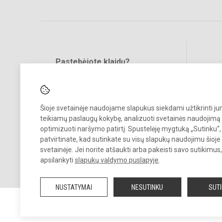
Pastebėjote klaidų?
Bend
Turite pasiūlymų?
RAŠYKITE
Šioje svetainėje naudojame slapukus siekdami užtikrinti j
teikiamų paslaugų kokybę, analizuoti svetainės naudojimą 
optimizuoti naršymo patirtį. Spustelėję mygtuką „Sutinku“,
patvirtinate, kad sutinkate su visų slapukų naudojimu šioje
svetainėje. Jei norite atšaukti arba pakeisti savo sutikimu
© 2025. Kauno r. Babtų gimnazija. Visos teisės saugomos.
apsilankyti
slapukų valdymo puslapyje
.
Kopijuoti turinį be raštiško gimnazijos sutikimo griežtai draudžiama.
NUSTATYMAI
NESUTINKU
SUT