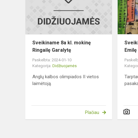
mokinę
Ringailę
Garalytę
Sveikiname 8a kl. mokinę
Sveik
Ringailę Garalytę
Emilę
Paskelbta: 2024-01-10
Paskelb
Kategorija:
Didžiuojamės
Kategor
Anglų kalbos olimpiados II vietos
Tarpta
laimėtoją.
pasaka
Plačiau