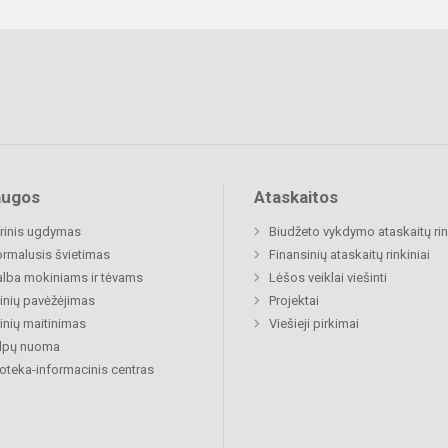
augos
Ataskaitos
rinis ugdymas
Biudžeto vykdymo ataskaitų rin
rmalusis švietimas
Finansinių ataskaitų rinkiniai
lba mokiniams ir tėvams
Lėšos veiklai viešinti
nių pavėžėjimas
Projektai
nių maitinimas
Viešieji pirkimai
alpų nuoma
ioteka-informacinis centras