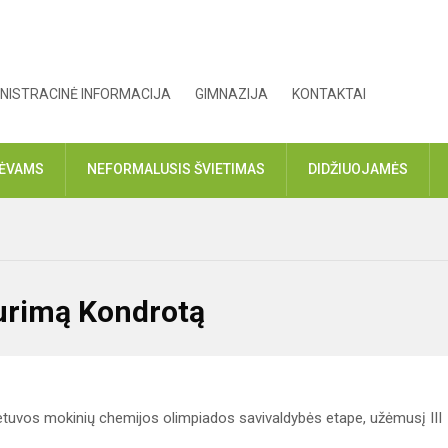
NISTRACINĖ INFORMACIJA
GIMNAZIJA
KONTAKTAI
TĖVAMS
NEFORMALUSIS ŠVIETIMAS
DIDŽIUOJAMĖS
Aurimą Kondrotą
tuvos mokinių chemijos olimpiados savivaldybės etape, užėmusį III