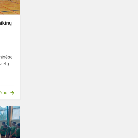
ikinų
oninėse
vietą.
čiau
Sveikiname
merginų
futbolo
komandą