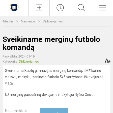
Paieška
Men
Titulinis
Naujienos
Didžiuojamės
Sveikiname merginų futbolo
komandą
Paskelbta: 2024-01-19
Kategorija:
Didžiuojamės
Sveikiname Babtų gimnazijos merginų komandą, LMŽ kaimo
vietovių mokyklų zoninėse futbolo 5x5 varžybose, iškovojusią I
vietą.
Už merginų paruošimą dėkojame mokytojui Ryčiui Griciui.
Nepamirškite