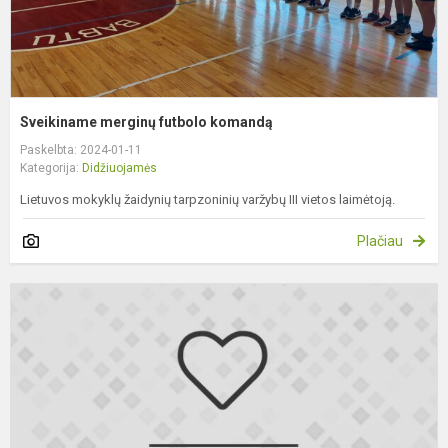
Sveikiname merginų futbolo komandą
Paskelbta: 2024-01-11
Kategorija:
Didžiuojamės
Lietuvos mokyklų žaidynių tarpzoninių varžybų III vietos laimėtoją.
Plačiau
S
8
kl
m
R
G