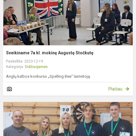
Sveikiname 7a kl. mokinę Augustę Stočkutę
Paskelbta: 2023-12-19
Kategorija:
Didžiuojamės
Anglų kalbos konkurso „Spelling Bee“ laimėtoją.
Plačiau
S
s
v
p