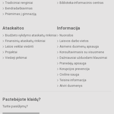
Tradiciniai renginiai
Biblioteka-informacinis centras
Bendradarbiavimas
Priėmimas į gimnaziją
Ataskaitos
Informacija
Biudžeto vykdymo ataskaitų rinkiniai
Nuorodos
Finansinių ataskaitų rinkiniai
Laisvos darbo vietos
Lėšos veiklai viešinti
Asmens duomenų apsauga
Projektai
Konsultavimasis su visuomene
Viešieji pirkimai
Dažniausiai užduodami klausimai
Pranešėjų apsauga
Korupcijos prevencija
Civilinė sauga
Teisinė informacija
Atviri duomenys
Pastebėjote klaidų?
Turite pasiūlymų?