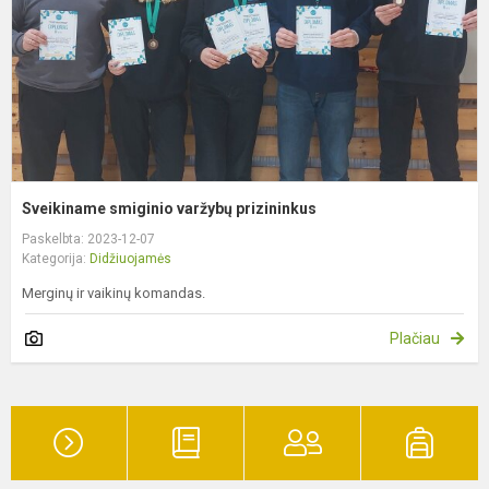
Sveikiname smiginio varžybų prizininkus
Paskelbta: 2023-12-07
Kategorija:
Didžiuojamės
Merginų ir vaikinų komandas.
Plačiau