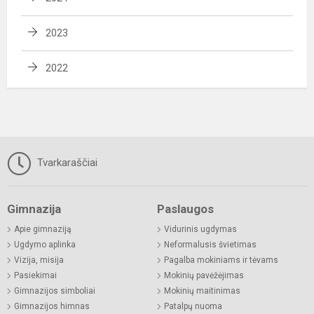
2023
2022
Tvarkaraščiai
Gimnazija
Paslaugos
Apie gimnaziją
Vidurinis ugdymas
Ugdymo aplinka
Neformalusis švietimas
Vizija, misija
Pagalba mokiniams ir tėvams
Pasiekimai
Mokinių pavėžėjimas
Gimnazijos simboliai
Mokinių maitinimas
Gimnazijos himnas
Patalpų nuoma