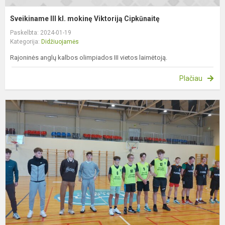
Sveikiname III kl. mokinę Viktoriją Cipkūnaitę
Paskelbta: 2024-01-19
Kategorija:
Didžiuojamės
Rajoninės anglų kalbos olimpiados III vietos laimėtoją.
Plačiau
S
g
v
k
k