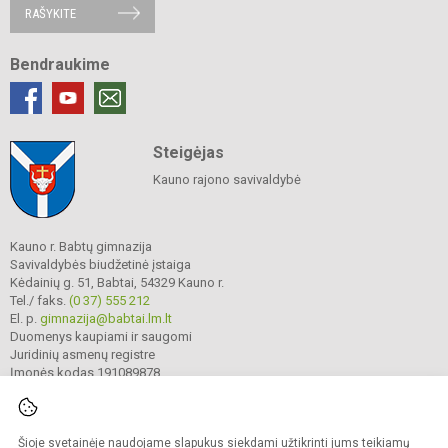
RAŠYKITE
Bendraukime
Steigėjas
Kauno rajono savivaldybė
Kauno r. Babtų gimnazija
Savivaldybės biudžetinė įstaiga
Kėdainių g. 51, Babtai, 54329 Kauno r.
Tel./ faks.
(0 37) 555 212
El. p.
gimnazija@babtai.lm.lt
Duomenys kaupiami ir saugomi
Juridinių asmenų registre
Įmonės kodas 191089878
Šioje svetainėje naudojame slapukus siekdami užtikrinti jums teikiamų
© 2025. Kauno r. Babtų gimnazija. Visos teisės saugomos.