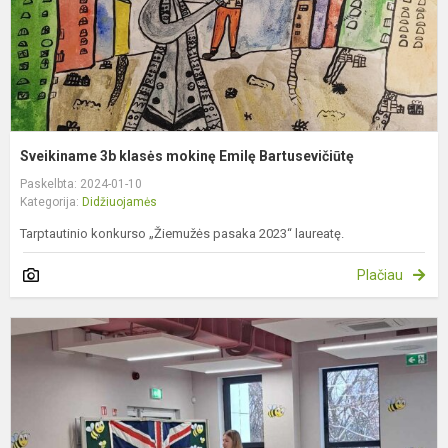
Sveikiname 3b klasės mokinę Emilę Bartusevičiūtę
Paskelbta: 2024-01-10
Kategorija:
Didžiuojamės
Tarptautinio konkurso „Žiemužės pasaka 2023“ laureatę.
Plačiau
S
7
kl
m
A
S