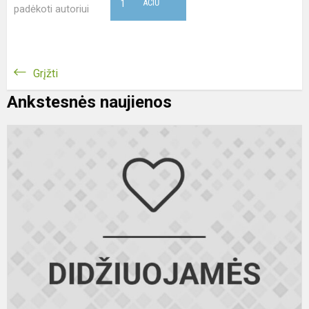
1
AČIŪ
padėkoti autoriui
Grįžti
Ankstesnės naujienos
S
II
kl
m
V
C