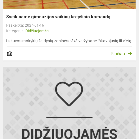
Sveikiname gimnazijos vaikinų krepšinio komandą
Paskelbta: 2024-01-16
Kategorija:
Didžiuojamės
Lietuvos mokyklų žaidynių zoninėse 3x3 varžybose iškovojusią III vietą.
Plačiau
S
II
k
m
E
D