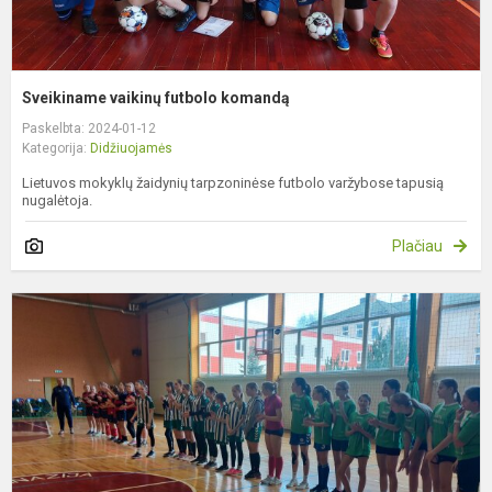
Sveikiname vaikinų futbolo komandą
Paskelbta: 2024-01-12
Kategorija:
Didžiuojamės
Lietuvos mokyklų žaidynių tarpzoninėse futbolo varžybose tapusią
nugalėtoja.
Plačiau
S
m
f
k