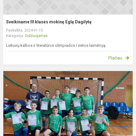
Sveikiname III klasės mokinę Eglę Dagilytę
Paskelbta: 2024-01-15
Kategorija:
Didžiuojamės
Lietuvių kalbos ir literatūros olimpiados I vietos laimėtoją.
Plačiau
S
v
f
k