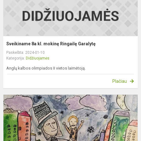
Sveikiname 8a kl. mokinę Ringailę Garalytę
Paskelbta: 2024-01-10
Kategorija:
Didžiuojamės
Anglų kalbos olimpiados II vietos laimėtoją.
Plačiau
S
3
k
m
E
B