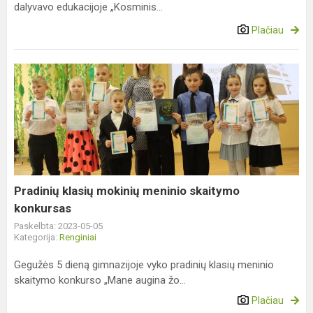
dalyvavo edukacijoje „Kosminis...
Plačiau
Pradinių
klasių
mokinių
meninio
skaitymo
konkursas
Pradinių klasių mokinių meninio skaitymo
konkursas
Paskelbta: 2023-05-05
Kategorija:
Renginiai
Gegužės 5 dieną gimnazijoje vyko pradinių klasių meninio
skaitymo konkurso „Mane augina žo...
Plačiau