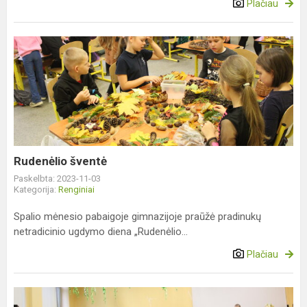
Plačiau
Rudenėlio
šventė
Rudenėlio šventė
Paskelbta: 2023-11-03
Kategorija:
Renginiai
Spalio mėnesio pabaigoje gimnazijoje praūžė pradinukų
netradicinio ugdymo diena „Rudenėlio...
Plačiau
Europos