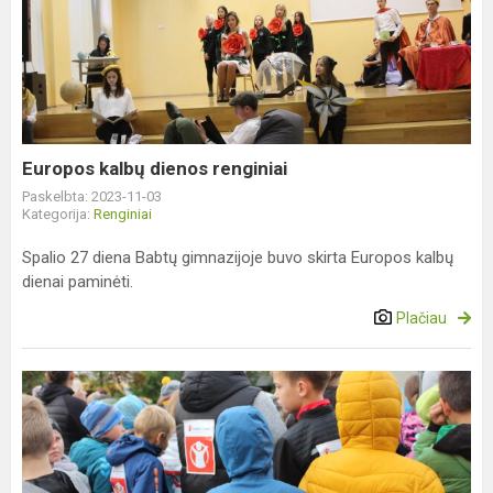
kalbų
dienos
renginiai
Europos kalbų dienos renginiai
Paskelbta: 2023-11-03
Kategorija:
Renginiai
Spalio 27 diena Babtų gimnazijoje buvo skirta Europos kalbų
dienai paminėti.
Plačiau
Solidarumo
bėgimas
ir
sporto
šventė