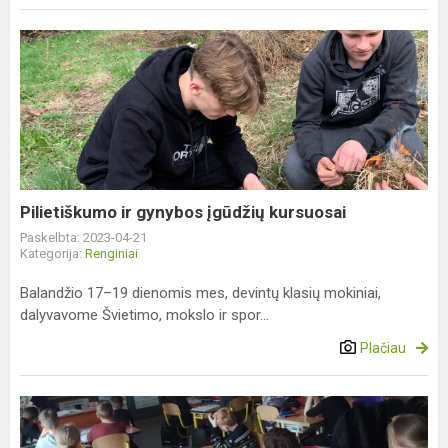
Pilietiškumo
ir
gynybos
įgūdžių
kursuosai
Pilietiškumo ir gynybos įgūdžių kursuosai
Paskelbta: 2023-04-21
Kategorija:
Renginiai
Balandžio 17–19 dienomis mes, devintų klasių mokiniai,
dalyvavome Švietimo, mokslo ir spor...
Plačiau
Edukacija
„Finansinis