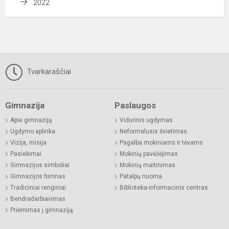
2022
Tvarkaraščiai
Gimnazija
Paslaugos
Apie gimnaziją
Vidurinis ugdymas
Ugdymo aplinka
Neformalusis švietimas
Vizija, misija
Pagalba mokiniams ir tėvams
Pasiekimai
Mokinių pavėžėjimas
Gimnazijos simboliai
Mokinių maitinimas
Gimnazijos himnas
Patalpų nuoma
Tradiciniai renginiai
Biblioteka-informacinis centras
Bendradarbiavimas
Priėmimas į gimnaziją