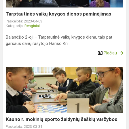
Tarptautinės vaikų knygos dienos paminėjimas
Paskelbta: 2023-04-03
Kategorija:
Renginiai
Balandžio 2-oji – Tarptautinė vaikų knygos diena, taip pat
garsaus danų rašytojo Hanso Kri...
Plačiau
Kauno
r.
mokinių
sporto
žaidynių
šaškių
varžybos
Kauno r. mokinių sporto žaidynių šaškių varžybos
Paskelbta: 2023-03-31