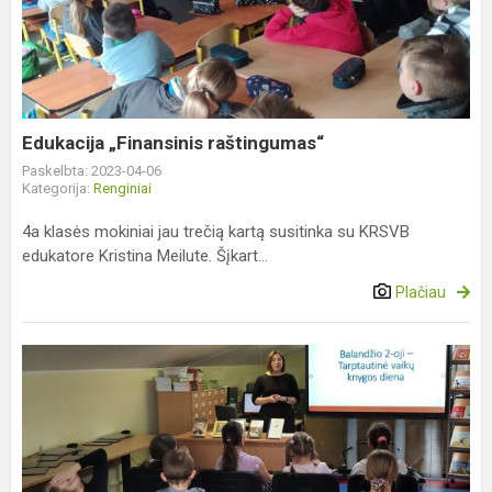
raštingumas“
Edukacija „Finansinis raštingumas“
Paskelbta: 2023-04-06
Kategorija:
Renginiai
4a klasės mokiniai jau trečią kartą susitinka su KRSVB
edukatore Kristina Meilute. Šįkart...
Plačiau
Tarptautinės
vaikų
knygos
dienos
paminėjimas