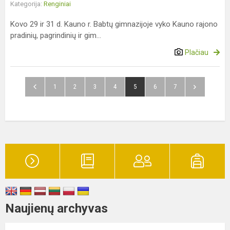
Kategorija:
Renginiai
Kovo 29 ir 31 d. Kauno r. Babtų gimnazijoje vyko Kauno rajono
pradinių, pagrindinių ir gim...
Plačiau
1
2
3
4
5
6
7
Naujienų archyvas