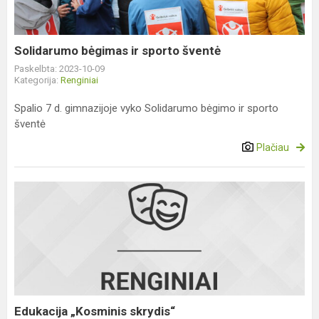
Solidarumo bėgimas ir sporto šventė
Paskelbta: 2023-10-09
Kategorija:
Renginiai
Spalio 7 d. gimnazijoje vyko Solidarumo bėgimo ir sporto
šventė
Plačiau
Edukacija
„Kosminis
skrydis“
Edukacija „Kosminis skrydis“