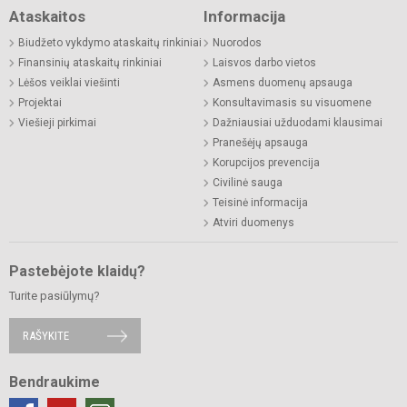
Ataskaitos
Informacija
Biudžeto vykdymo ataskaitų rinkiniai
Nuorodos
Finansinių ataskaitų rinkiniai
Laisvos darbo vietos
Lėšos veiklai viešinti
Asmens duomenų apsauga
Projektai
Konsultavimasis su visuomene
Viešieji pirkimai
Dažniausiai užduodami klausimai
Pranešėjų apsauga
Korupcijos prevencija
Civilinė sauga
Teisinė informacija
Atviri duomenys
Pastebėjote klaidų?
Turite pasiūlymų?
RAŠYKITE
Bendraukime