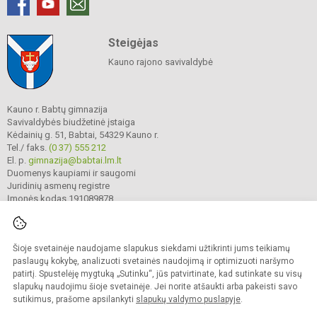
Steigėjas
Kauno rajono savivaldybė
Kauno r. Babtų gimnazija
Savivaldybės biudžetinė įstaiga
Kėdainių g. 51, Babtai, 54329 Kauno r.
Tel./ faks.
(0 37) 555 212
El. p.
gimnazija@babtai.lm.lt
Duomenys kaupiami ir saugomi
Juridinių asmenų registre
Įmonės kodas 191089878
Šioje svetainėje naudojame slapukus siekdami užtikrinti jums teikiamų
© 2025. Kauno r. Babtų gimnazija. Visos teisės saugomos.
Kopijuoti turinį be raštiško gimnazijos sutikimo griežtai draudžiama.
paslaugų kokybę, analizuoti svetainės naudojimą ir optimizuoti naršymo
patirtį. Spustelėję mygtuką „Sutinku“, jūs patvirtinate, kad sutinkate su visų
Prieinamumo paraiška
Slapukų politika
slapukų naudojimu šioje svetainėje. Jei norite atšaukti arba pakeisti savo
sutikimus, prašome apsilankyti
slapukų valdymo puslapyje
.
Sumanus būdas atnaujinti
mokyklos interneto