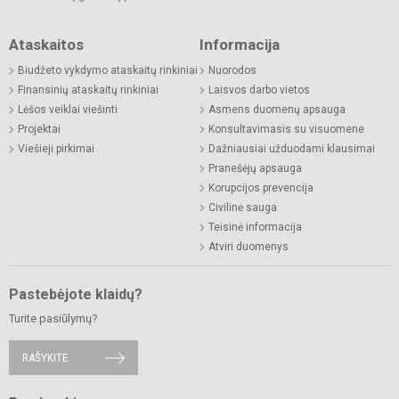
Ataskaitos
Informacija
Biudžeto vykdymo ataskaitų rinkiniai
Nuorodos
Finansinių ataskaitų rinkiniai
Laisvos darbo vietos
Lėšos veiklai viešinti
Asmens duomenų apsauga
Projektai
Konsultavimasis su visuomene
Viešieji pirkimai
Dažniausiai užduodami klausimai
Pranešėjų apsauga
Korupcijos prevencija
Civilinė sauga
Teisinė informacija
Atviri duomenys
Pastebėjote klaidų?
Turite pasiūlymų?
RAŠYKITE