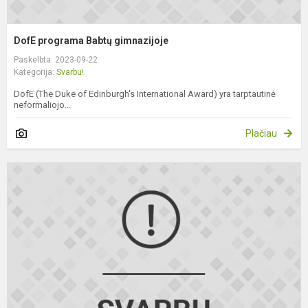
DofE programa Babtų gimnazijoje
Paskelbta: 2023-09-22
Kategorija:
Svarbu!
DofE (The Duke of Edinburgh's International Award) yra tarptautinė
neformaliojo...
Plačiau
D
p
s
i