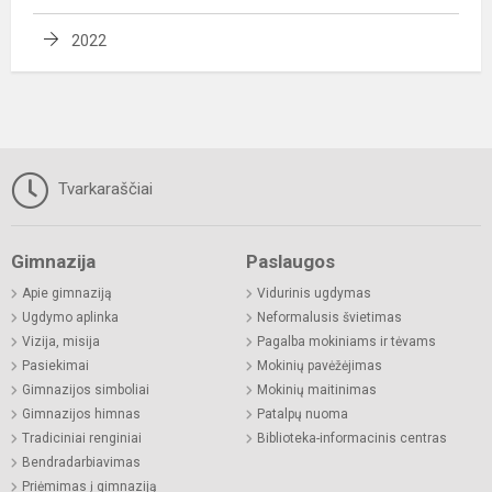
2022
Tvarkaraščiai
Gimnazija
Paslaugos
Apie gimnaziją
Vidurinis ugdymas
Ugdymo aplinka
Neformalusis švietimas
Vizija, misija
Pagalba mokiniams ir tėvams
Pasiekimai
Mokinių pavėžėjimas
Gimnazijos simboliai
Mokinių maitinimas
Gimnazijos himnas
Patalpų nuoma
Tradiciniai renginiai
Biblioteka-informacinis centras
Bendradarbiavimas
Priėmimas į gimnaziją