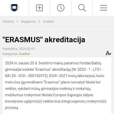
Paieška
Men
Titulinis
Naujienos
Svarbu!
"ERASMUS" akreditacija
Paskelbta: 2024-02-01
Kategorija:
Svarbu!
2024 m. sausio 25 d. Švietimo mainų paramos fondas Babtų
gimnazijai suteikė "Erasmus" akreditaciją (Nr. 2023 - 1 - LT01 -
KA120 - SCH - 000192972) 2024–2027 metų laikotarpiui, kurio
metu bus įgyvendinami "Erasmus" plane numatyti tikslai bei
veiklos, vykdant mūsų gimnazijos mokinių ir mokytojų
mobilumus mokymosi tikslais Europos Sąjungos šalyse.
Inovatyvios ugdymo(si) veiklos bus integruojamos į mokymo(si)
procesą.