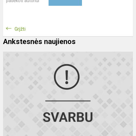
padėkoti autoriui
Grįžti
Ankstesnės naujienos
D
p