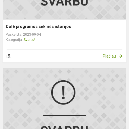
DofE programos sėkmės istorijos
Paskelbta: 2023-09-04
Kategorija:
Svarbu!
Plačiau
D
p
į
B
g
p