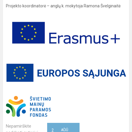
Projekto koordinatorė – anglų k. mokytoja Ramona Švelginaitė
Nepamirškite
2
AČIŪ