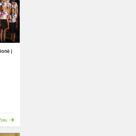
šventė
„Kelionė
į
Smaragdo
šalį“
ionė į
čiau
3-