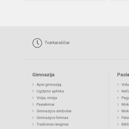
Tvarkaraščiai
Gimnazija
Pasl
Apie gimnaziją
Vidu
Ugdymo aplinka
Nefo
Vizija, misija
Paga
Pasiekimai
Moki
Gimnazijos simboliai
Moki
Gimnazijos himnas
Pat
Tradiciniai renginiai
Bibl