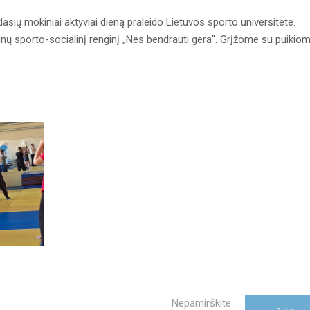
sių mokiniai aktyviai dieną praleido Lietuvos sporto universitete.
nų sporto-socialinį renginį „Nes bendrauti gera". Grįžome su puikiom
Nepamirškite