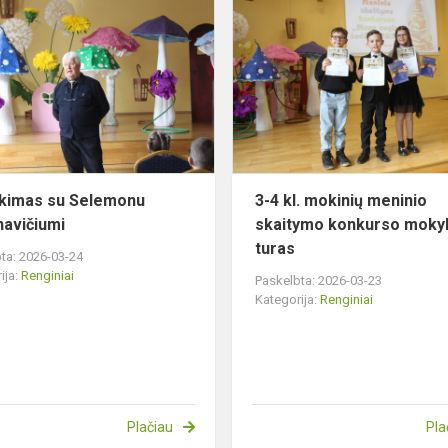
su
Selemonu
Paltanavičiumi
ikimas su Selemonu
3-4 kl. mokinių meninio
navičiumi
skaitymo konkurso mokyk
turas
ta: 2026-03-24
ija:
Renginiai
Paskelbta: 2026-03-23
Kategorija:
Renginiai
Plačiau
Pla