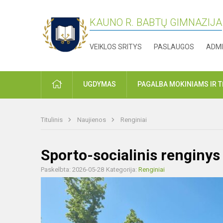
KAUNO R. BABTŲ GIMNAZIJA
VEIKLOS SRITYS
PASLAUGOS
ADMI
PRADŽIA
UGDYMAS
PAGALBA MOKINIAMS IR 
Titulinis
Naujienos
Renginiai
Sporto-socialinis renginys
Paskelbta: 2026-05-28
Kategorija:
Renginiai