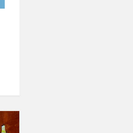
Dalyvauta
respublikiniame
patyriminės