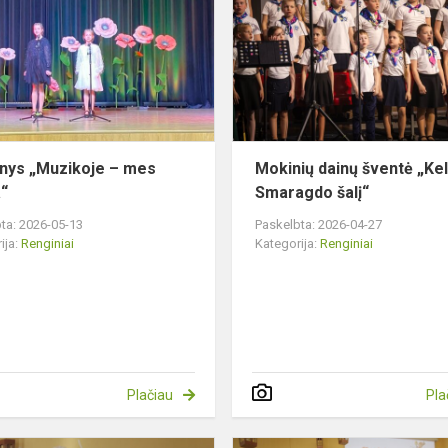
–
mes
šeima“
nys „Muzikoje – mes
Mokinių dainų šventė „Kel
“
Smaragdo šalį“
ta: 2026-05-13
Paskelbta: 2026-04-27
ija:
Renginiai
Kategorija:
Renginiai
Plačiau
Pla
Susitikimas