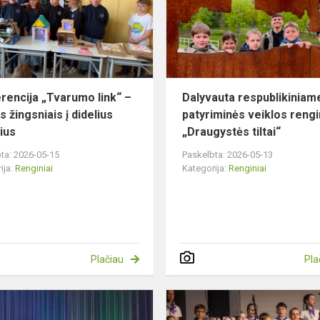
–
mažais
žingsniais
į
didelius...
rencija „Tvarumo link“ –
Dalyvauta respublikiniam
 žingsniais į didelius
patyriminės veiklos rengi
ius
„Draugystės tiltai“
ta: 2026-05-15
Paskelbta: 2026-05-13
ija:
Renginiai
Kategorija:
Renginiai
Plačiau
Pla
os
Renginys
„Muzikoje