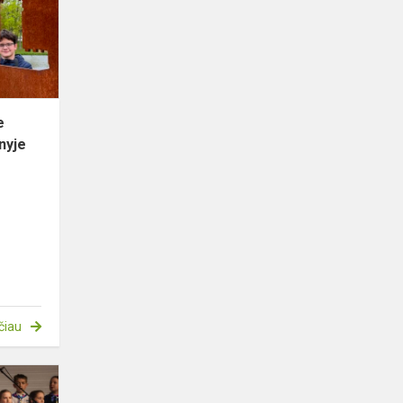
veiklos
renginyje
„Dr...
e
nyje
čiau
Mokinių
dainų