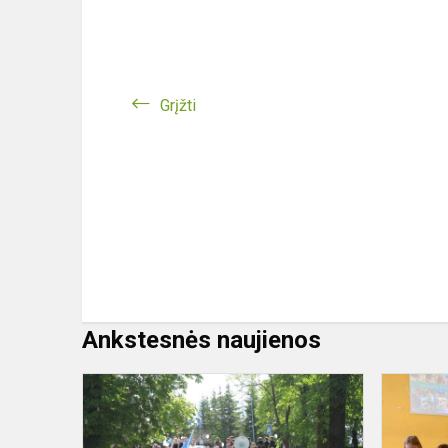
Grįžti
Ankstesnės naujienos
Gimnazijos
abiturienta
nuskambėjo