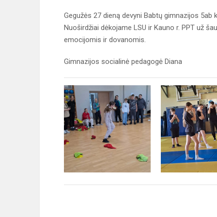
Gegužės 27 dieną devyni Babtų gimnazijos 5ab kla
Nuoširdžiai dėkojame LSU ir Kauno r. PPT už šau
emocijomis ir dovanomis.
Gimnazijos socialinė pedagogė Diana