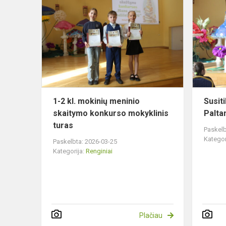
2
kl.
mokinių
meninio
skaitymo
konkurso
mokyklinis
turas
1-2 kl. mokinių meninio
Susit
skaitymo konkurso mokyklinis
Palta
turas
Paskelb
Kategor
Paskelbta: 2026-03-25
Kategorija:
Renginiai
Plačiau