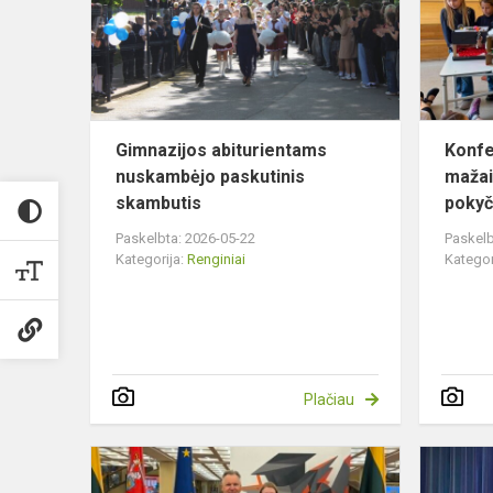
paskutinis
skambutis
Gimnazijos abiturientams
Konfe
nuskambėjo paskutinis
mažais
skambutis
pokyč
Paskelbta: 2026-05-22
Paskelb
Kategorija:
Renginiai
Kategor
Plačiau
„Demokratij
žinių