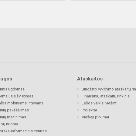
augos
Ataskaitos
rinis ugdymas
Biudžeto vykdymo ataskaitų rin
rmalusis švietimas
Finansinių ataskaitų rinkiniai
lba mokiniams ir tėvams
Lėšos veiklai viešinti
nių pavėžėjimas
Projektai
nių maitinimas
Viešieji pirkimai
alpų nuoma
ioteka-informacinis centras