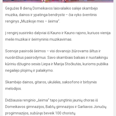
Gegužės 8 dieną Domeikavos laisvalaikio salėje skambėjo
muzika, dainos ir ypatinga bendrystė – čia vyko šventinis
renginys „Muzikoje mes – šeima“.
Į renginį susirinko dalyviai iš Kauno ir Kauno rajono, kuriuos vienija
meilė muzikai ir šeimyninis muzikavimas.
Scenoje pasirodė šeimos – visi dovanojo žiūrovams šiltus ir
nuoširdžius pasirodymus. Savo skambiais balsais ir nuotaikingu
kūriniu džiugino sesės Liepa ir Marija Stočkutės, kurioms publika
negailėjo plojimų ir palaikymo.
Skambėjo dainos, gitaros, ukulėlės, saksofono ir birbynės
melodijos.
Didžiausia renginio „šeima“ tapo jungtinis jaunių choras iš
Domeikavos gimnazijos, Babtų gimnazijos ir Garliavos Jonučių
progimnazijos, subūręs beveik 100 choristų.