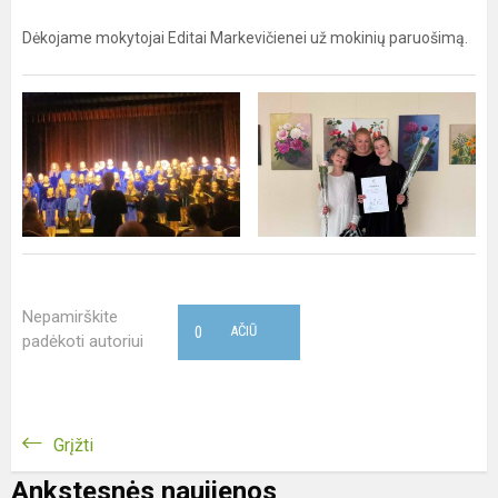
Dėkojame mokytojai Editai Markevičienei už mokinių paruošimą.
Nepamirškite
0
AČIŪ
padėkoti autoriui
Grįžti
Ankstesnės naujienos