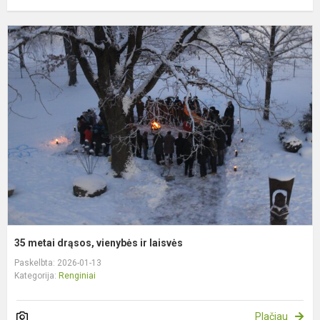
3
m
d
v
ir
l
35 metai drąsos, vienybės ir laisvės
Paskelbta: 2026-01-13
Kategorija:
Renginiai
Plačiau