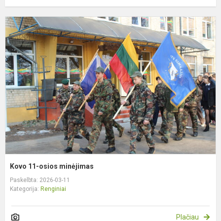
K
1
o
m
Kovo 11-osios minėjimas
Paskelbta: 2026-03-11
Kategorija:
Renginiai
Plačiau