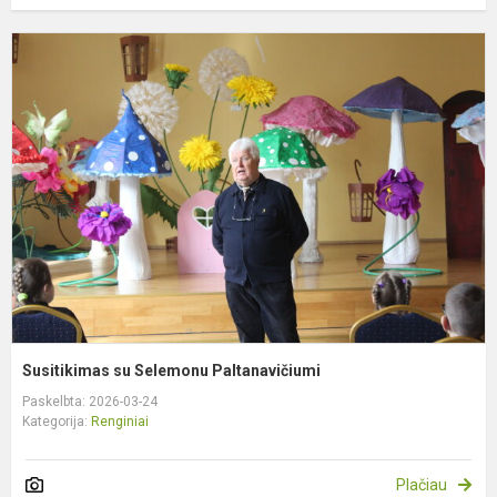
S
s
S
P
Susitikimas su Selemonu Paltanavičiumi
Paskelbta: 2026-03-24
Kategorija:
Renginiai
Plačiau