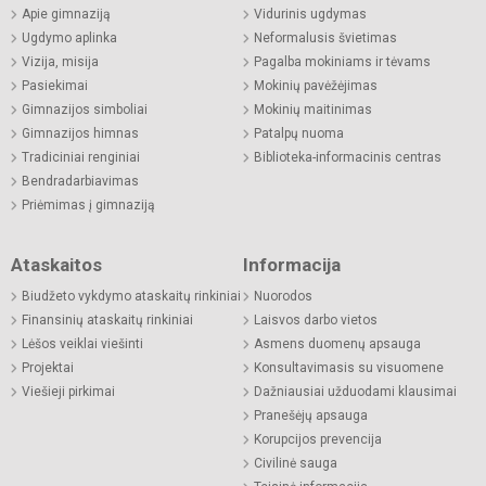
Apie gimnaziją
Vidurinis ugdymas
Ugdymo aplinka
Neformalusis švietimas
Vizija, misija
Pagalba mokiniams ir tėvams
Pasiekimai
Mokinių pavėžėjimas
Gimnazijos simboliai
Mokinių maitinimas
Gimnazijos himnas
Patalpų nuoma
Tradiciniai renginiai
Biblioteka-informacinis centras
Bendradarbiavimas
Priėmimas į gimnaziją
Ataskaitos
Informacija
Biudžeto vykdymo ataskaitų rinkiniai
Nuorodos
Finansinių ataskaitų rinkiniai
Laisvos darbo vietos
Lėšos veiklai viešinti
Asmens duomenų apsauga
Projektai
Konsultavimasis su visuomene
Viešieji pirkimai
Dažniausiai užduodami klausimai
Pranešėjų apsauga
Korupcijos prevencija
Civilinė sauga