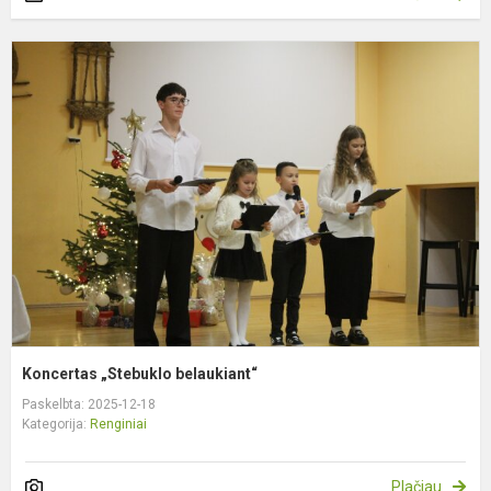
K
„
b
Koncertas „Stebuklo belaukiant“
Paskelbta: 2025-12-18
Kategorija:
Renginiai
Plačiau