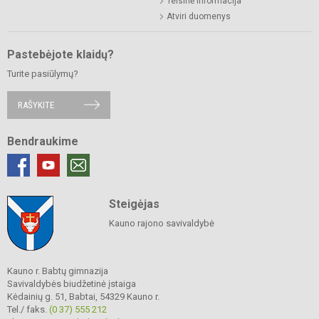
Teisinė informacija
Atviri duomenys
Pastebėjote klaidų?
Turite pasiūlymų?
RAŠYKITE
Bendraukime
Steigėjas
Kauno rajono savivaldybė
Kauno r. Babtų gimnazija
Savivaldybės biudžetinė įstaiga
Kėdainių g. 51, Babtai, 54329 Kauno r.
Tel./ faks.
(0 37) 555 212