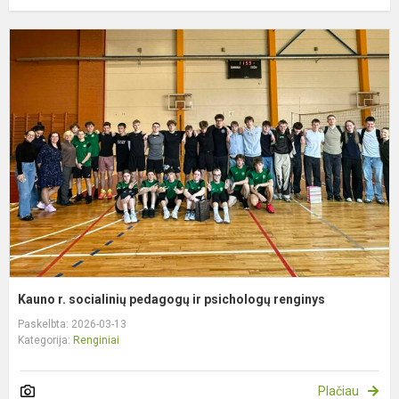
K
r.
s
p
ir
p
r
Kauno r. socialinių pedagogų ir psichologų renginys
Paskelbta: 2026-03-13
Kategorija:
Renginiai
Plačiau