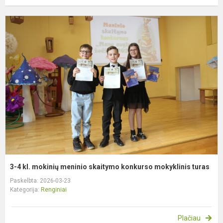
3
4
kl
m
m
s
k
m
t
3-4 kl. mokinių meninio skaitymo konkurso mokyklinis turas
Paskelbta: 2026-03-23
Kategorija:
Renginiai
Plačiau