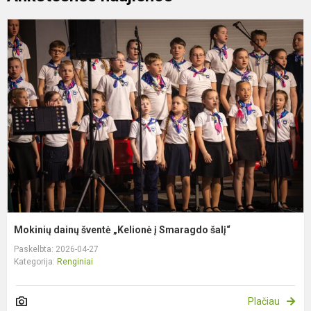
M
d
š
„
į
S
š
Mokinių dainų šventė „Kelionė į Smaragdo šalį“
Paskelbta: 2026-04-27
Kategorija:
Renginiai
Plačiau