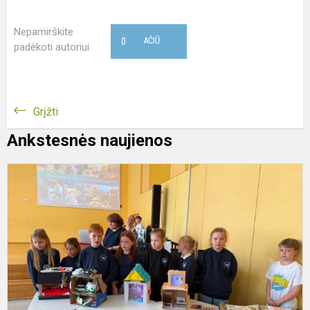
Nepamirškite
0
AČIŪ
padėkoti autoriui
Grįžti
Ankstesnės naujienos
K
„
l
–
m
ž
į
d