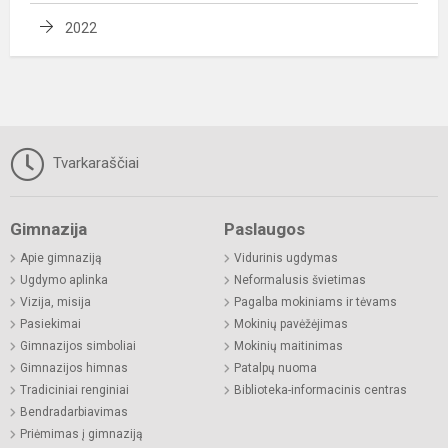
2022
Tvarkaraščiai
Gimnazija
Paslaugos
Apie gimnaziją
Vidurinis ugdymas
Ugdymo aplinka
Neformalusis švietimas
Vizija, misija
Pagalba mokiniams ir tėvams
Pasiekimai
Mokinių pavėžėjimas
Gimnazijos simboliai
Mokinių maitinimas
Gimnazijos himnas
Patalpų nuoma
Tradiciniai renginiai
Biblioteka-informacinis centras
Bendradarbiavimas
Priėmimas į gimnaziją