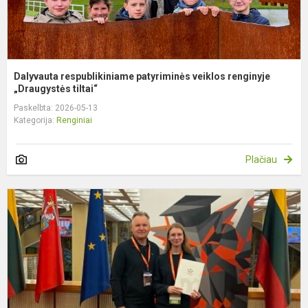
Dalyvauta respublikiniame patyriminės veiklos renginyje
„Draugystės tiltai“
Paskelbta: 2026-05-13
Kategorija:
Renginiai
Plačiau
„
ž
k
f