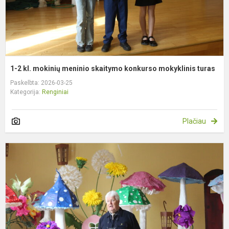
m
t
1-2 kl. mokinių meninio skaitymo konkurso mokyklinis turas
Paskelbta: 2026-03-25
Kategorija:
Renginiai
Plačiau
S
s
S
P