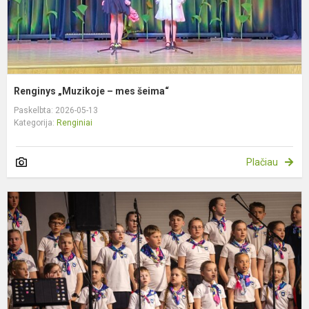
Renginys „Muzikoje – mes šeima“
Paskelbta: 2026-05-13
Kategorija:
Renginiai
Plačiau
M
d
š
„
į
S
š