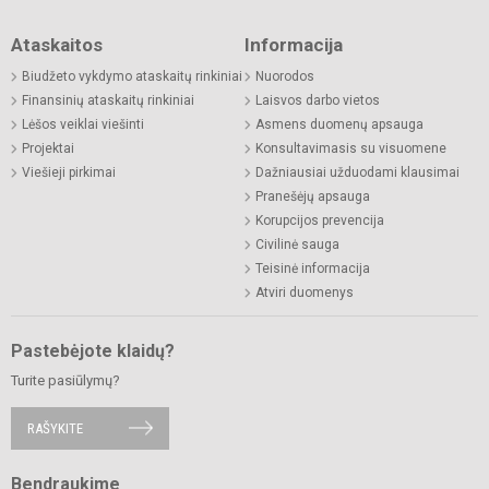
Ataskaitos
Informacija
Biudžeto vykdymo ataskaitų rinkiniai
Nuorodos
Finansinių ataskaitų rinkiniai
Laisvos darbo vietos
Lėšos veiklai viešinti
Asmens duomenų apsauga
Projektai
Konsultavimasis su visuomene
Viešieji pirkimai
Dažniausiai užduodami klausimai
Pranešėjų apsauga
Korupcijos prevencija
Civilinė sauga
Teisinė informacija
Atviri duomenys
Pastebėjote klaidų?
Turite pasiūlymų?
RAŠYKITE
Bendraukime