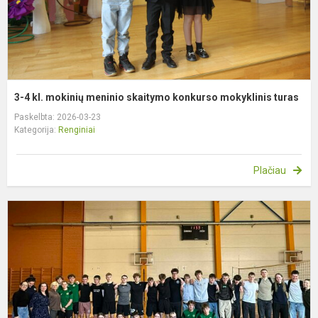
m
t
3-4 kl. mokinių meninio skaitymo konkurso mokyklinis turas
Paskelbta: 2026-03-23
Kategorija:
Renginiai
Plačiau
K
r.
s
p
ir
p
r