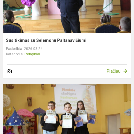
Susitikimas su Selemonu Paltanavičiumi
Paskelbta: 2026-03-24
Kategorija:
Renginiai
Plačiau
3
4
kl
m
m
s
k