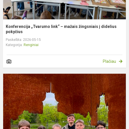
Konferencija „Tvarumo link“ – mažais žingsniais į didelius
pokyčius
Paskelbta: 2026-05-15
Kategorija:
Renginiai
Plačiau
D
r
p
v
r
„D