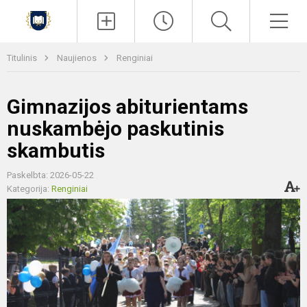
Paieška
Men
Titulinis
Naujienos
Renginiai
Gimnazijos abiturientams
nuskambėjo paskutinis
skambutis
Paskelbta: 2026-05-22
Kategorija:
Renginiai