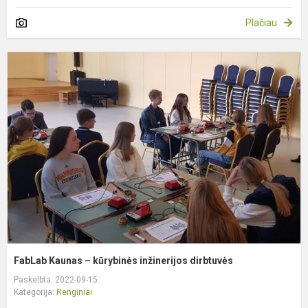
Plačiau
F
K
–
k
i
d
FabLab Kaunas – kūrybinės inžinerijos dirbtuvės
Paskelbta: 2022-09-15
Kategorija:
Renginiai