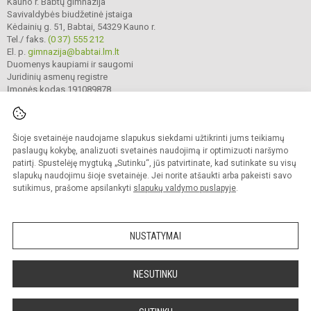
Kauno r. Babtų gimnazija
Savivaldybės biudžetinė įstaiga
Kėdainių g. 51, Babtai, 54329 Kauno r.
Tel./ faks.
(0 37) 555 212
El. p.
gimnazija@babtai.lm.lt
Duomenys kaupiami ir saugomi
Juridinių asmenų registre
Įmonės kodas 191089878
Šioje svetainėje naudojame slapukus siekdami užtikrinti jums teikiamų
© 2025. Kauno r. Babtų gimnazija. Visos teisės saugomos.
Kopijuoti turinį be raštiško gimnazijos sutikimo griežtai draudžiama.
paslaugų kokybę, analizuoti svetainės naudojimą ir optimizuoti naršymo
patirtį. Spustelėję mygtuką „Sutinku“, jūs patvirtinate, kad sutinkate su visų
Prieinamumo paraiška
Slapukų politika
slapukų naudojimu šioje svetainėje. Jei norite atšaukti arba pakeisti savo
sutikimus, prašome apsilankyti
slapukų valdymo puslapyje
.
Sumanus būdas atnaujinti
mokyklos interneto
svetainę
NUSTATYMAI
NESUTINKU