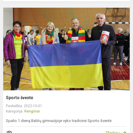
S
š
Sporto šventė
Paskelbta: 2022-10-01
Kategorija:
Renginiai
Spalio 1 dieną Babtų gimnazijoje vyko tradicinė Sporto šventė
Plačiau