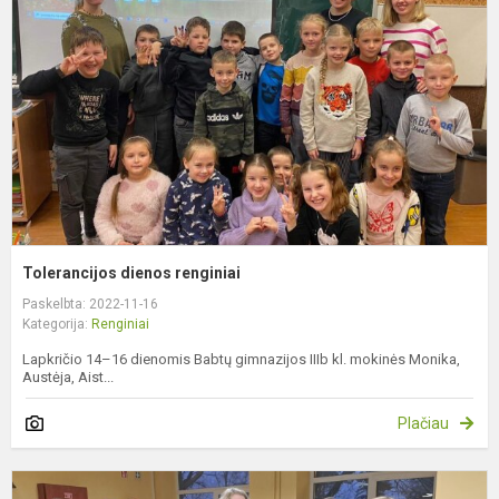
Tolerancijos dienos renginiai
Paskelbta: 2022-11-16
Kategorija:
Renginiai
Lapkričio 14–16 dienomis Babtų gimnazijos IIIb kl. mokinės Monika,
Austėja, Aist...
Plačiau
A