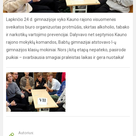
Lapkričio 24 d. gimnazijoje vyko Kauno rajono visuomenės
sveikatos biuro organizuotas protmūšis, skirtas alkoholio, tabako
ir narkotikų vartojimo prevencijai. Dalyvavo net septynios Kauno
rajono mokyklų komandos, Babtų gimnazijai atstovavo I-ų
gimnazijos klasių mokiniai. Nors į kitą etapą nepateko, pasirodė
puikiai – svarbiausia smagiai praleistas laikas ir gera nuotaika!
Autorius: