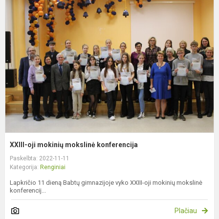
X
oj
m
m
k
XXIII-oji mokinių mokslinė konferencija
Paskelbta: 2022-11-11
Kategorija:
Renginiai
Lapkričio 11 dieną Babtų gimnazijoje vyko XXIII-oji mokinių mokslinė
konferencij...
Plačiau