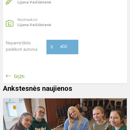
Lijana Vaičiūnienė
Nuotraukos:
Lijana Vaičiūnienė
Nepamirškite
0
AČIŪ
padėkoti autoriui
Grįžti
Ankstesnės naujienos
V
ir
j
s
ir