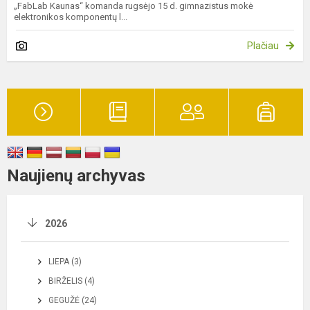
„FabLab Kaunas“ komanda rugsėjo 15 d. gimnazistus mokė
elektronikos komponentų l...
Plačiau
Naujienų archyvas
2026
LIEPA (3)
BIRŽELIS (4)
GEGUŽĖ (24)