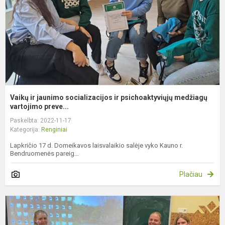
p
m
Vaikų ir jaunimo socializacijos ir psichoaktyviųjų medžiagų
vartojimo preve...
Paskelbta: 2022-11-17
Kategorija:
Renginiai
Lapkričio 17 d. Domeikavos laisvalaikio salėje vyko Kauno r.
Bendruomenės pareig...
Plačiau
T
d
r