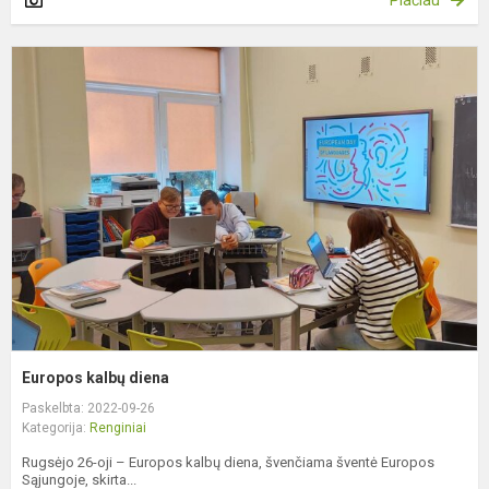
E
k
d
Europos kalbų diena
Paskelbta: 2022-09-26
Kategorija:
Renginiai
Rugsėjo 26-oji – Europos kalbų diena, švenčiama šventė Europos
Sąjungoje, skirta...