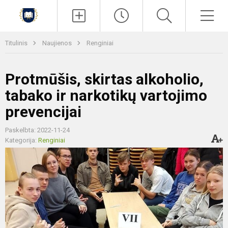
Paieška
Men
Titulinis
Naujienos
Renginiai
Protmūšis, skirtas alkoholio,
tabako ir narkotikų vartojimo
prevencijai
Paskelbta: 2022-11-24
Kategorija:
Renginiai