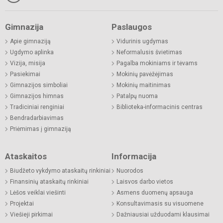
Gimnazija
Paslaugos
Apie gimnaziją
Vidurinis ugdymas
Ugdymo aplinka
Neformalusis švietimas
Vizija, misija
Pagalba mokiniams ir tėvams
Pasiekimai
Mokinių pavėžėjimas
Gimnazijos simboliai
Mokinių maitinimas
Gimnazijos himnas
Patalpų nuoma
Tradiciniai renginiai
Biblioteka-informacinis centras
Bendradarbiavimas
Priėmimas į gimnaziją
Ataskaitos
Informacija
Biudžeto vykdymo ataskaitų rinkiniai
Nuorodos
Finansinių ataskaitų rinkiniai
Laisvos darbo vietos
Lėšos veiklai viešinti
Asmens duomenų apsauga
Projektai
Konsultavimasis su visuomene
Viešieji pirkimai
Dažniausiai užduodami klausimai