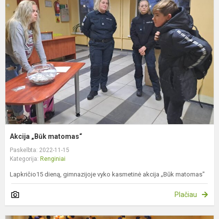
„
m
Akcija „Būk matomas“
Paskelbta: 2022-11-15
Kategorija:
Renginiai
Lapkričio15 dieną, gimnazijoje vyko kasmetinė akcija „Būk matomas"
Plačiau