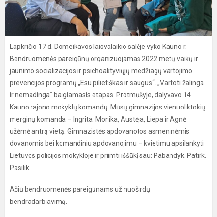
Lapkričio 17 d. Domeikavos laisvalaikio salėje vyko Kauno r.
Bendruomenės pareigūnų organizuojamas 2022 metų vaikų ir
jaunimo socializacijos ir psichoaktyviųjų medžiagų vartojimo
prevencijos programų „Esu pilietiškas ir saugus“, „Vartoti žalinga
ir nemadinga“ baigiamasis etapas. Protmūšyje, dalyvavo 14
Kauno rajono mokyklų komandų. Mūsų gimnazijos vienuoliktokių
merginų komanda – Ingrita, Monika, Austėja, Liepa ir Agnė
užėmė antrą vietą. Gimnazistės apdovanotos asmeninėmis
dovanomis bei komandiniu apdovanojimu – kvietimu apsilankyti
Lietuvos policijos mokykloje ir priimti iššūkį sau: Pabandyk. Patirk.
Pasilik.
Ačiū bendruomenės pareigūnams už nuoširdų
bendradarbiavimą.