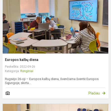
Europos kalbų diena
Paskelbta: 2022-09-26
Kategorija:
Renginiai
Rugsėjo 26-oji – Europos kalbų diena, švenčiama šventė Europos
Sąjungoje, skirta...
Plačiau
F