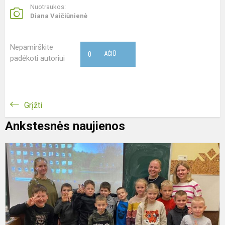
Nuotraukos:
Diana Vaičiūnienė
Nepamirškite
0
AČIŪ
padėkoti autoriui
Grįžti
Ankstesnės naujienos
T
d
r