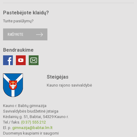
Pastebėjote klaidų?
Turite pasiūlymų?
RAŠYKITE
Bendraukime
Steigėjas
Kauno rajono savivaldybė
Kauno r. Babtų gimnazija
Savivaldybės biudžetinė įstaiga
Kėdainių g. 51, Babtai, 54329 Kauno r.
Tel./ faks.
(0 37) 555 212
El. p.
gimnazija@babtai.lm.lt
Duomenys kaupiami ir saugomi