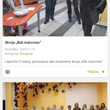
Akcija „Būk matomas“
Paskelbta: 2022-11-15
Kategorija:
Renginiai
Lapkričio15 dieną, gimnazijoje vyko kasmetinė akcija „Būk matomas"
Plačiau
X
oj
m
m
k