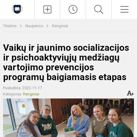
Paieška
Men
Titulinis
Naujienos
Renginiai
Vaikų ir jaunimo socializacijos
ir psichoaktyviųjų medžiagų
vartojimo prevencijos
programų baigiamasis etapas
Paskelbta: 2022-11-17
Kategorija:
Renginiai