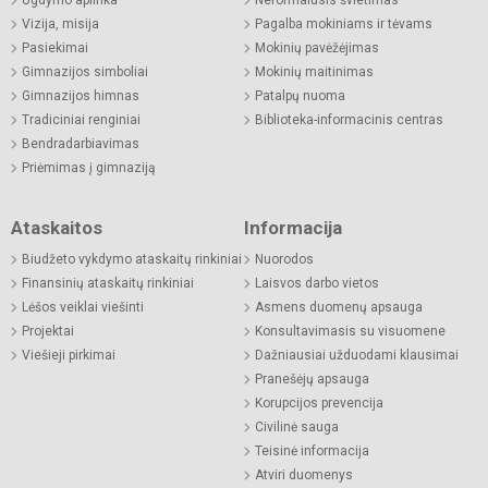
Ugdymo aplinka
Neformalusis švietimas
Vizija, misija
Pagalba mokiniams ir tėvams
Pasiekimai
Mokinių pavėžėjimas
Gimnazijos simboliai
Mokinių maitinimas
Gimnazijos himnas
Patalpų nuoma
Tradiciniai renginiai
Biblioteka-informacinis centras
Bendradarbiavimas
Priėmimas į gimnaziją
Ataskaitos
Informacija
Biudžeto vykdymo ataskaitų rinkiniai
Nuorodos
Finansinių ataskaitų rinkiniai
Laisvos darbo vietos
Lėšos veiklai viešinti
Asmens duomenų apsauga
Projektai
Konsultavimasis su visuomene
Viešieji pirkimai
Dažniausiai užduodami klausimai
Pranešėjų apsauga
Korupcijos prevencija
Civilinė sauga
Teisinė informacija
Atviri duomenys