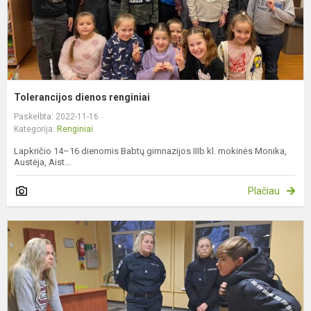
Tolerancijos dienos renginiai
Paskelbta: 2022-11-16
Kategorija:
Renginiai
Lapkričio 14–16 dienomis Babtų gimnazijos IIIb kl. mokinės Monika,
Austėja, Aist...
Plačiau
A
„
m