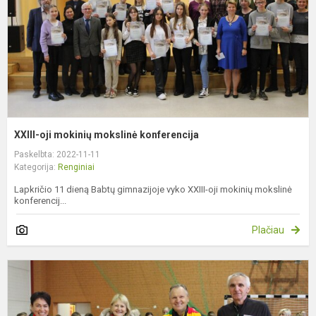
XXIII-oji mokinių mokslinė konferencija
Paskelbta: 2022-11-11
Kategorija:
Renginiai
Lapkričio 11 dieną Babtų gimnazijoje vyko XXIII-oji mokinių mokslinė
konferencij...
Plačiau
S
š