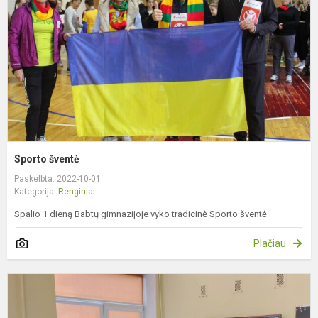
Sporto šventė
Paskelbta: 2022-10-01
Kategorija:
Renginiai
Spalio 1 dieną Babtų gimnazijoje vyko tradicinė Sporto šventė
Plačiau
E
k
d