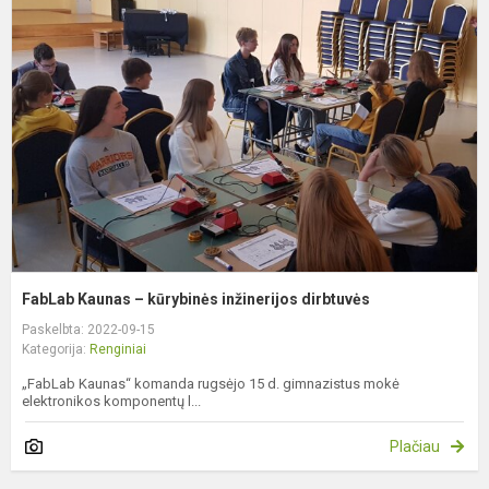
K
–
k
i
d
FabLab Kaunas – kūrybinės inžinerijos dirbtuvės
Paskelbta: 2022-09-15
Kategorija:
Renginiai
„FabLab Kaunas“ komanda rugsėjo 15 d. gimnazistus mokė
elektronikos komponentų l...
Plačiau