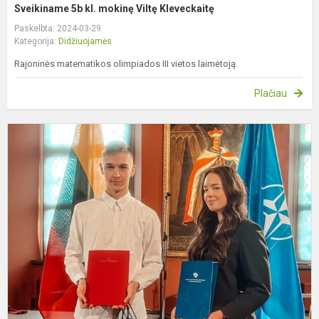
Sveikiname 5b kl. mokinę Viltę Kleveckaitę
Paskelbta: 2024-03-29
Kategorija:
Didžiuojamės
Rajoninės matematikos olimpiados III vietos laimėtoją.
Plačiau
K
„
e
N