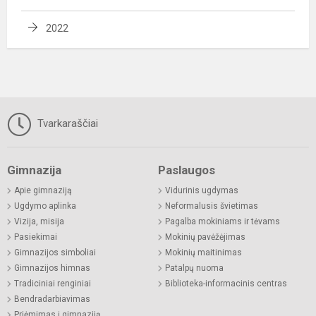
2022
Tvarkaraščiai
Gimnazija
Paslaugos
Apie gimnaziją
Vidurinis ugdymas
Ugdymo aplinka
Neformalusis švietimas
Vizija, misija
Pagalba mokiniams ir tėvams
Pasiekimai
Mokinių pavėžėjimas
Gimnazijos simboliai
Mokinių maitinimas
Gimnazijos himnas
Patalpų nuoma
Tradiciniai renginiai
Biblioteka-informacinis centras
Bendradarbiavimas
Priėmimas į gimnaziją