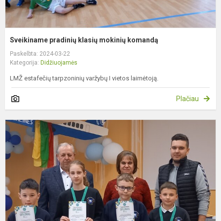
Sveikiname pradinių klasių mokinių komandą
Paskelbta: 2024-03-22
Kategorija:
Didžiuojamės
LMŽ estafečių tarpzoninių varžybų I vietos laimėtoją.
Plačiau
S
p
k
m
š
k