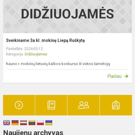
Sveikiname 3a kl. mokinę Liepą Ruškytę
Paskelbta: 2024-03-12
Kategorija:
Didžiuojamės
Kauno r. mokinių lietuvių kalbos konkurso III vietos laimėtoją
Plačiau
Naujienų archyvas