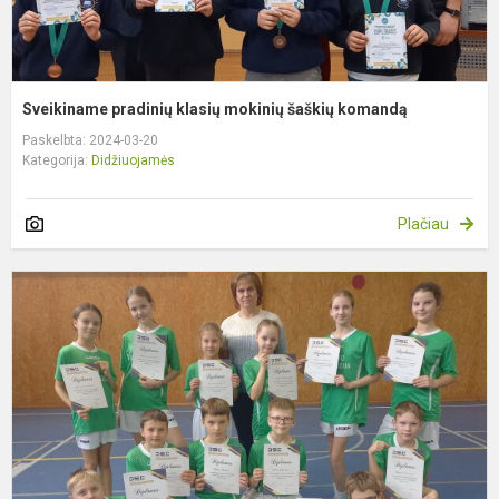
Sveikiname pradinių klasių mokinių šaškių komandą
Paskelbta: 2024-03-20
Kategorija:
Didžiuojamės
Plačiau
S
p
k
k