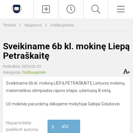
Paieška
Men
Titulinis
Naujienos
Didžiuojamės
Sveikiname 6b kl. mokinę Liepą
Petraškaitę
Paskelbta: 2024-03-29
Kategorija:
Didžiuojamės
Sveikiname 6b kl. mokinę LIEPĄ PETRAŠKAITĘ Lietuvos mokinių
matematikos olimpiados rajono etape, užėmusią III vietą.
Už mokinės paruošimą dėkojame mokytojai Gabijai Golubovei.
Nepamirškite
0
AČIŪ
padėkoti autoriui