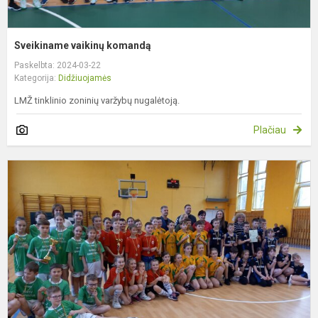
Sveikiname vaikinų komandą
Paskelbta: 2024-03-22
Kategorija:
Didžiuojamės
LMŽ tinklinio zoninių varžybų nugalėtoją.
Plačiau
S
p
k
m
k