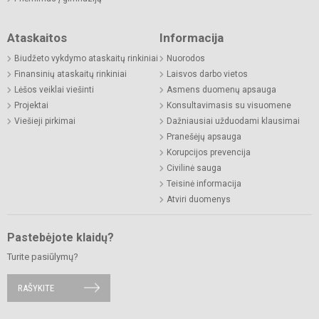
Ataskaitos
Informacija
Biudžeto vykdymo ataskaitų rinkiniai
Nuorodos
Finansinių ataskaitų rinkiniai
Laisvos darbo vietos
Lėšos veiklai viešinti
Asmens duomenų apsauga
Projektai
Konsultavimasis su visuomene
Viešieji pirkimai
Dažniausiai užduodami klausimai
Pranešėjų apsauga
Korupcijos prevencija
Civilinė sauga
Teisinė informacija
Atviri duomenys
Pastebėjote klaidų?
Turite pasiūlymų?
RAŠYKITE