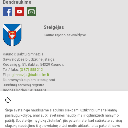
Bendraukime
Steigėjas
Kauno rajono savivaldybė
Kauno r. Babtų gimnazija
Savivaldybės biudžetinė įstaiga
Kėdainių g. 51, Babtai, 54329 Kauno r.
Tel./ faks.
(0 37) 555 212
El. p.
gimnazija@babtai.lm.lt
Duomenys kaupiami ir saugomi
Juridinių asmenų registre
Įmonės kodas 191089878
Šioje svetainėje naudojame slapukus siekdami užtikrinti jums teikiamų
© 2025. Kauno r. Babtų gimnazija. Visos teisės saugomos.
Kopijuoti turinį be raštiško gimnazijos sutikimo griežtai draudžiama.
paslaugų kokybę, analizuoti svetainės naudojimą ir optimizuoti naršymo
patirtį. Spustelėję mygtuką „Sutinku“, jūs patvirtinate, kad sutinkate su visų
Prieinamumo paraiška
Slapukų politika
slapukų naudojimu šioje svetainėje. Jei norite atšaukti arba pakeisti savo