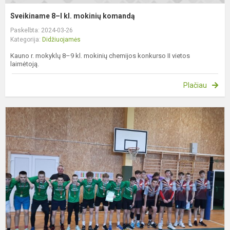
Sveikiname 8–I kl. mokinių komandą
Paskelbta: 2024-03-26
Kategorija:
Didžiuojamės
Kauno r. mokyklų 8–9 kl. mokinių chemijos konkurso II vietos
laimėtoją.
Plačiau
S
v
k