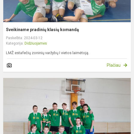
Sveikiname pradinių klasių komandą
Paskelbta: 2024-03-12
Kategorija:
Didžiuojamės
LMŽ estafečių zoninių varžybų I vietos laimėtoją.
Plačiau
S
g
b
k
k