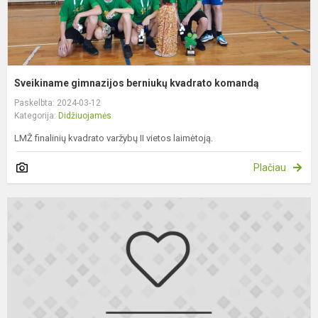
Sveikiname gimnazijos berniukų kvadrato komandą
Paskelbta: 2024-03-12
Kategorija:
Didžiuojamės
LMŽ finalinių kvadrato varžybų II vietos laimėtoją.
Plačiau
S
3
kl
m
L
R