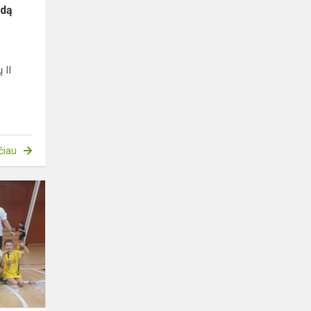
ndą
 II
čiau
Sveikiname
jaunuosius
gimnazijos
futboloninkus