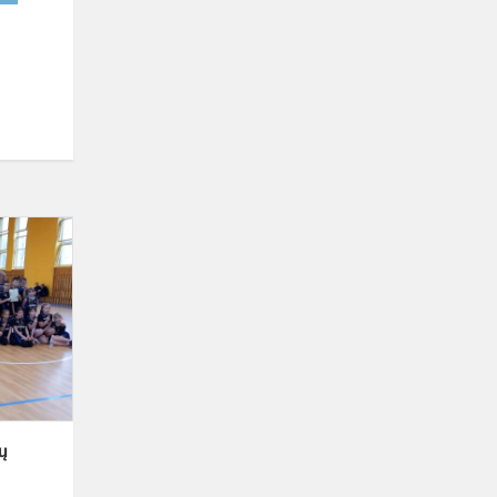
Sveikiname
pradinių
klasių
mokinių
komandą
ų