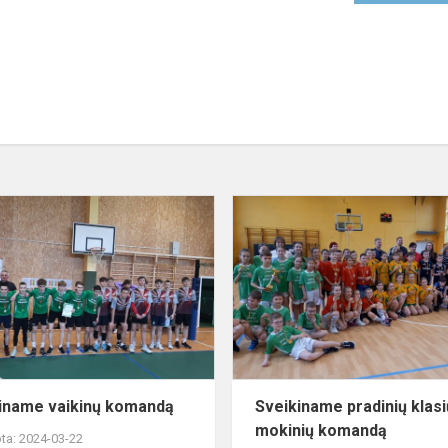
Sveikiname
vaikinų
komandą
iname vaikinų komandą
Sveikiname pradinių klasi
mokinių komandą
ta: 2024-03-22