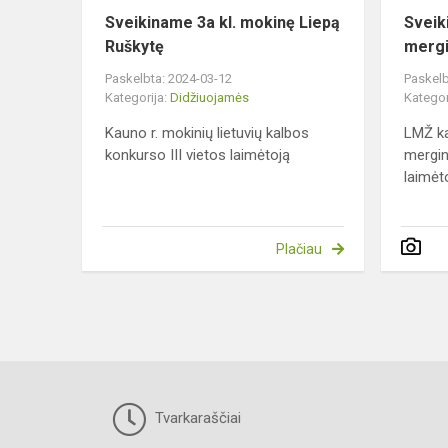
Sveikiname 3a kl. mokinę Liepą
Sveik
Ruškytę
mergi
Paskelbta: 2024-03-12
Paskelb
Kategorija:
Didžiuojamės
Kategor
Kauno r. mokinių lietuvių kalbos
LMŽ ka
konkurso III vietos laimėtoją
mergin
laimėt
Plačiau
Tvarkaraščiai