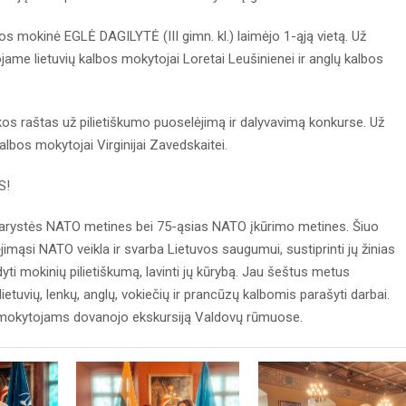
jos mokinė EGLĖ DAGILYTĖ (III gimn. kl.) laimėjo 1-ąją vietą. Už
jame lietuvių kalbos mokytojai Loretai Leušinienei ir anglų kalbos
kos raštas už pilietiškumo puoselėjimą ir dalyvavimą konkurse. Už
lbos mokytojai Virginijai Zavedskaitei.
S!
arystės NATO metines bei 75-ąsias NATO įkūrimo metines. Šiuo
imąsi NATO veikla ir svarba Lietuvos saugumui, sustiprinti jų žinias
ti mokinių pilietiškumą, lavinti jų kūrybą. Jau šeštus metus
ietuvių, lenkų, anglų, vokiečių ir prancūzų kalbomis parašyti darbai.
ų mokytojams dovanojo ekskursiją Valdovų rūmuose.