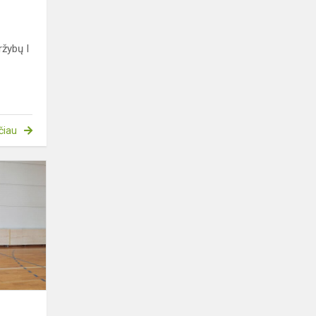
ržybų I
čiau
Sveikiname
gimnazijos
berniukų
kvadrato
komandą