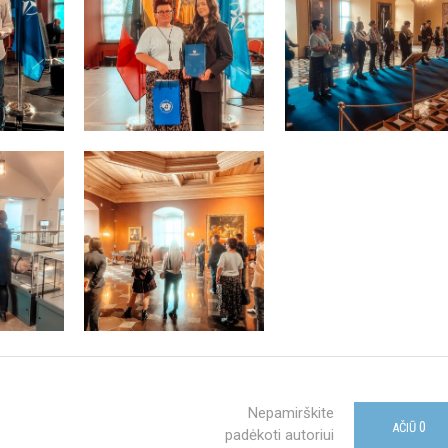
Nepamirškite
0
AČIŪ
padėkoti autoriui