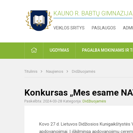
KAUNO R. BABTŲ GIMNAZIJA
VEIKLOS SRITYS
PASLAUGOS
ADMI
PRADŽIA
UGDYMAS
PAGALBA MOKINIAMS IR 
Titulinis
Naujienos
Didžiuojamės
Konkursas „Mes esame N
Paskelbta: 2024-03-28
Kategorija:
Didžiuojamės
Kovo 27 d. Lietuvos Didžiosios Kunigaikštystė
apdovanojimai. Į iškilmingą apdovanojimų ceremo