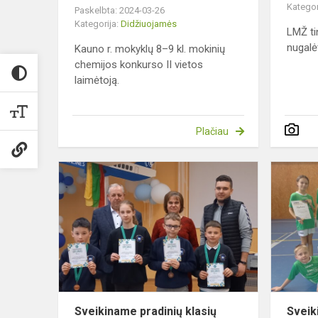
Kategor
Paskelbta: 2024-03-26
Kategorija:
Didžiuojamės
LMŽ ti
nugalė
Kauno r. mokyklų 8–9 kl. mokinių
chemijos konkurso II vietos
laimėtoją.
Plačiau
Sveikiname
pradinių
klasių
mokinių
šaškių
komandą
Sveikiname pradinių klasių
Sveik