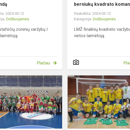
ndą
berniukų kvadrato koma
ta: 2024-03-12
Paskelbta: 2024-03-12
ija:
Didžiuojamės
Kategorija:
Didžiuojamės
tafečių zoninių varžybų I
LMŽ finalinių kvadrato varžybų
 laimėtoją.
vietos laimėtoją.
Plačiau
Pla
Sveikiname
gimnazijos
merginų
futbolo
komandą