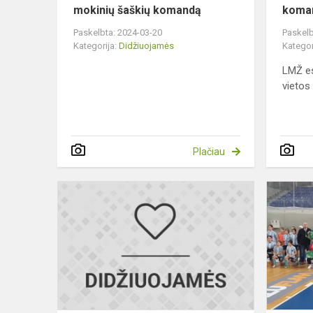
mokinių šaškių komandą
koma
Paskelbta: 2024-03-20
Paskelb
Kategorija:
Didžiuojamės
Kategor
LMŽ es
vietos
Plačiau
Sveikiname
3a
kl.
mokinę
Liepą
Ruškytę