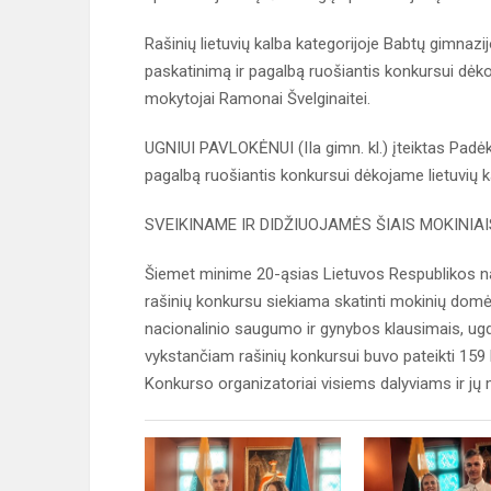
Rašinių lietuvių kalba kategorijoje Babtų gimnazi
paskatinimą ir pagalbą ruošiantis konkursui dėko
mokytojai Ramonai Švelginaitei.
UGNIUI PAVLOKĖNUI (IIa gimn. kl.) įteiktas Padė
pagalbą ruošiantis konkursui dėkojame lietuvių ka
SVEIKINAME IR DIDŽIUOJAMĖS ŠIAIS MOKINIAI
Šiemet minime 20-ąsias Lietuvos Respublikos n
rašinių konkursu siekiama skatinti mokinių domėj
nacionalinio saugumo ir gynybos klausimais, ugdy
vykstančiam rašinių konkursui buvo pateikti 159 l
Konkurso organizatoriai visiems dalyviams ir j