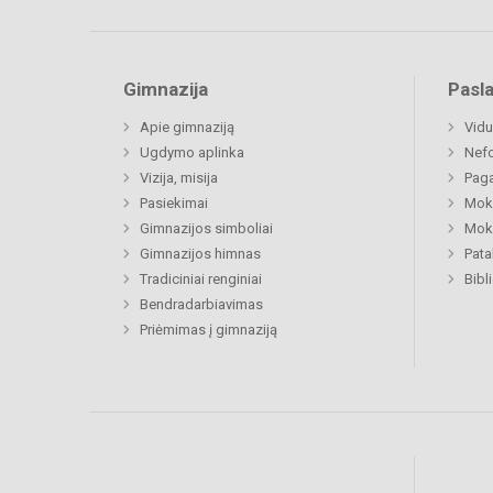
Gimnazija
Pasl
Apie gimnaziją
Vidu
Ugdymo aplinka
Nefo
Vizija, misija
Paga
Pasiekimai
Moki
Gimnazijos simboliai
Moki
Gimnazijos himnas
Pat
Tradiciniai renginiai
Bibl
Bendradarbiavimas
Priėmimas į gimnaziją