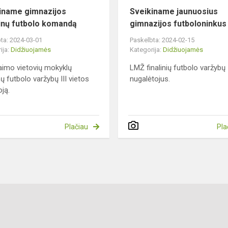
iname gimnazijos
Sveikiname jaunuosius
nų futbolo komandą
gimnazijos futboloninkus
ta: 2024-03-01
Paskelbta: 2024-02-15
ija:
Didžiuojamės
Kategorija:
Didžiuojamės
imo vietovių mokyklų
LMŽ finalinių futbolo varžybų
ų futbolo varžybų III vietos
nugalėtojus.
oją.
Plačiau
Pla