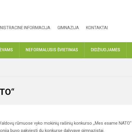
NISTRACINĖ INFORMACIJA
GIMNAZIJA
KONTAKTAI
TĖVAMS
NEFORMALUSIS ŠVIETIMAS
DIDŽIUOJAMĖS
ATO“
s Valdovų rūmuose vyko mokinių rašinių konkurso ,,Mes esame NATO“
niją buvo pakviesti du konkurse dalyvavę gimnazistai.