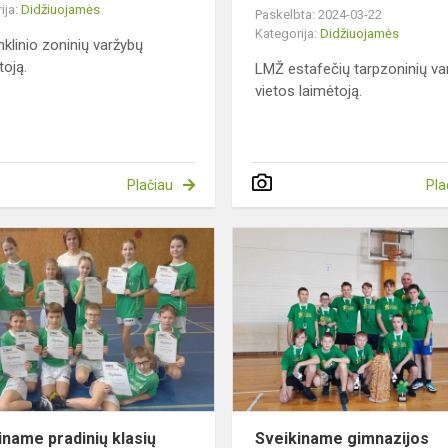
ija:
Didžiuojamės
Paskelbta: 2024-03-22
Kategorija:
Didžiuojamės
nklinio zoninių varžybų
toją.
LMŽ estafečių tarpzoninių va
vietos laimėtoją.
Plačiau
Pla
Sveikiname
pradinių
klasių
komandą
iname pradinių klasių
Sveikiname gimnazijos