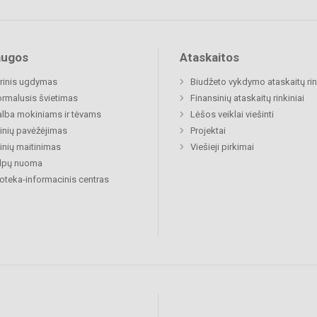
augos
Ataskaitos
rinis ugdymas
Biudžeto vykdymo ataskaitų rin
rmalusis švietimas
Finansinių ataskaitų rinkiniai
lba mokiniams ir tėvams
Lėšos veiklai viešinti
nių pavėžėjimas
Projektai
nių maitinimas
Viešieji pirkimai
alpų nuoma
ioteka-informacinis centras