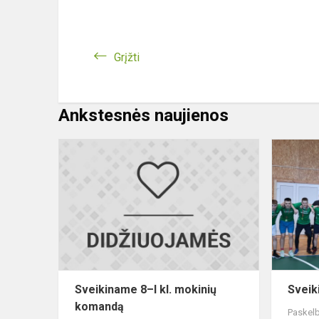
Grįžti
Ankstesnės naujienos
Sveikiname
8–
I
kl.
mokinių
komandą
Sveikiname 8–I kl. mokinių
Sveik
komandą
Paskelb