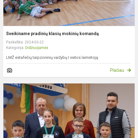
Sveikiname pradinių klasių mokinių komandą
Paskelbta: 2024-03-22
Kategorija:
Didžiuojamės
LMŽ estafečių tarpzoninių varžybų I vietos laimėtoją.
Plačiau
S
p
k
m
š
k