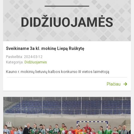
Sveikiname 3a kl. mokinę Liepą Ruškytę
Paskelbta: 2024-03-12
Kategorija:
Didžiuojamės
Kauno r. mokinių lietuvių kalbos konkurso III vietos laimėtoją
Plačiau
S
g
m
f
k