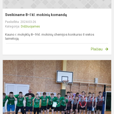
Sveikiname 8–I kl. mokinių komandą
Paskelbta: 2024-03-26
Kategorija:
Didžiuojamės
Kauno r. mokyklų 8–9 kl. mokinių chemijos konkurso II vietos
laimėtoją.
Plačiau
S
v
k