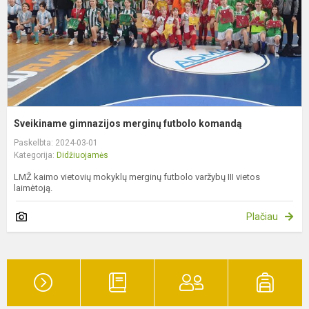
Sveikiname gimnazijos merginų futbolo komandą
Paskelbta: 2024-03-01
Kategorija:
Didžiuojamės
LMŽ kaimo vietovių mokyklų merginų futbolo varžybų III vietos
laimėtoją.
Plačiau