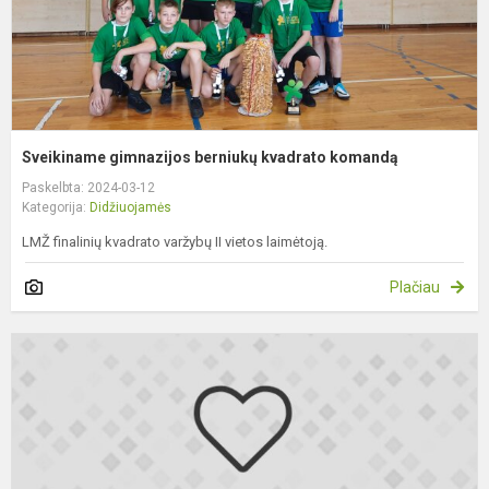
Sveikiname gimnazijos berniukų kvadrato komandą
Paskelbta: 2024-03-12
Kategorija:
Didžiuojamės
LMŽ finalinių kvadrato varžybų II vietos laimėtoją.
Plačiau
S
3
kl
m
L
R