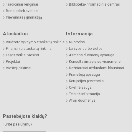
Tradiciniai renginiai
Biblioteka-informacinis centras
Bendradarbiavimas
Priėmimas į gimnaziją
Ataskaitos
Informacija
Biudžeto vykdymo ataskaitų rinkiniai
Nuorodos
Finansinių ataskaitų rinkiniai
Laisvos darbo vietos
Lėšos veiklai viešinti
Asmens duomenų apsauga
Projektai
Konsultavimasis su visuomene
Viešieji pirkimai
Dažniausiai užduodami klausimai
Pranešėjų apsauga
Korupcijos prevencija
Civilinė sauga
Teisinė informacija
Atviri duomenys
Pastebėjote klaidų?
Turite pasiūlymų?