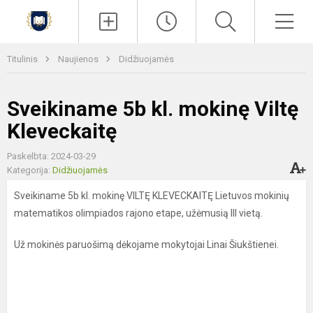
Paieška
Men
Titulinis
Naujienos
Didžiuojamės
Sveikiname 5b kl. mokinę Viltę
Kleveckaitę
Paskelbta: 2024-03-29
Kategorija:
Didžiuojamės
Sveikiname 5b kl. mokinę VILTĘ KLEVECKAITĘ Lietuvos mokinių
matematikos olimpiados rajono etape, užėmusią III vietą.
Už mokinės paruošimą dėkojame mokytojai Linai Šiukštienei.