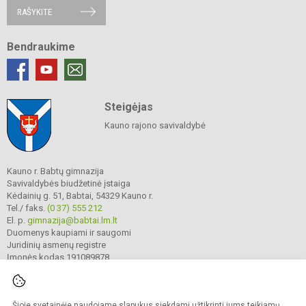
RAŠYKITE
Bendraukime
Steigėjas
Kauno rajono savivaldybė
Kauno r. Babtų gimnazija
Savivaldybės biudžetinė įstaiga
Kėdainių g. 51, Babtai, 54329 Kauno r.
Tel./ faks.
(0 37) 555 212
El. p.
gimnazija@babtai.lm.lt
Duomenys kaupiami ir saugomi
Juridinių asmenų registre
Įmonės kodas 191089878
Šioje svetainėje naudojame slapukus siekdami užtikrinti jums teikiamų
© 2025. Kauno r. Babtų gimnazija. Visos teisės saugomos.