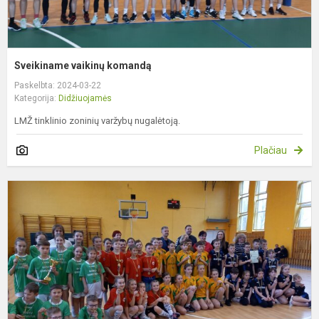
Sveikiname vaikinų komandą
Paskelbta: 2024-03-22
Kategorija:
Didžiuojamės
LMŽ tinklinio zoninių varžybų nugalėtoją.
Plačiau
S
p
k
m
k