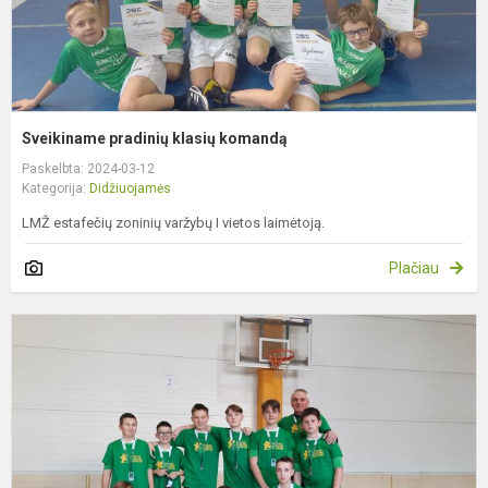
Sveikiname pradinių klasių komandą
Paskelbta: 2024-03-12
Kategorija:
Didžiuojamės
LMŽ estafečių zoninių varžybų I vietos laimėtoją.
Plačiau
S
g
b
k
k