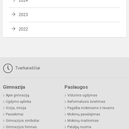
2024
2023
2022
Tvarkaraščiai
Gimnazija
Paslaugos
Apie gimnaziją
Vidurinis ugdymas
Ugdymo aplinka
Neformalusis švietimas
Vizija, misija
Pagalba mokiniams ir tėvams
Pasiekimai
Mokinių pavėžėjimas
Gimnazijos simboliai
Mokinių maitinimas
Gimnazijos himnas
Patalpų nuoma