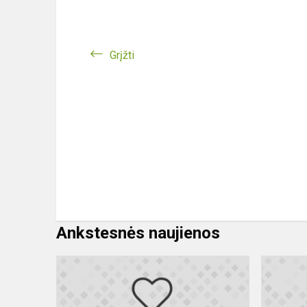
Grįžti
Ankstesnės naujienos
Sveikiname
IV
kl.