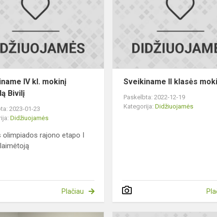
kl.
mokinį
Deividą
Bivilį
iname IV kl. mokinį
Sveikiname II klasės mok
ą Bivilį
Paskelbta: 2022-12-19
Kategorija:
Didžiuojamės
ta: 2023-01-23
ija:
Didžiuojamės
s olimpiados rajono etapo I
 laimėtoją
Plačiau
Pla
Viktorinos