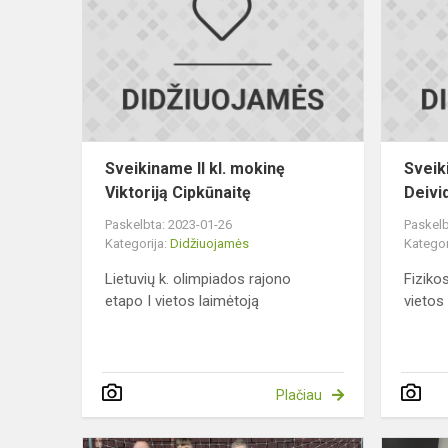
kl.
mokinę
Viktoriją
Cipkūnaitę
Sveikiname II kl. mokinę
Sveik
Viktoriją Cipkūnaitę
Deivid
Paskelbta: 2023-01-26
Paskelb
Kategorija:
Didžiuojamės
Kategor
Lietuvių k. olimpiados rajono
Fiziko
etapo I vietos laimėtoją
vietos
Plačiau
Sveikinimai