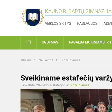
KAUNO R. BABTŲ GIMNAZIJA
VEIKLOS SRITYS
PASLAUGOS
ADMI
PRADŽIA
UGDYMAS
PAGALBA MOKINIAMS IR 
Titulinis
Naujienos
Didžiuojamės
Sveikiname estafečių varž
Paskelbta: 2023-02-09
Kategorija:
Didžiuojamės