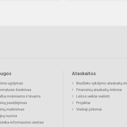
augos
Ataskaitos
rinis ugdymas
Biudžeto vykdymo ataskaitų rin
rmalusis švietimas
Finansinių ataskaitų rinkiniai
lba mokiniams ir tėvams
Lėšos veiklai viešinti
nių pavėžėjimas
Projektai
nių maitinimas
Viešieji pirkimai
alpų nuoma
ioteka-informacinis centras