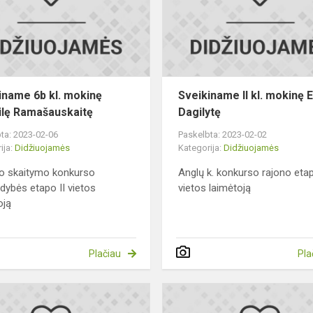
mokinę
Ringailę
Ramašauskaitę
iname 6b kl. mokinę
Sveikiname II kl. mokinę 
ilę Ramašauskaitę
Dagilytę
ta: 2023-02-06
Paskelbta: 2023-02-02
ija:
Didžiuojamės
Kategorija:
Didžiuojamės
o skaitymo konkurso
Anglų k. konkurso rajono etap
ldybės etapo II vietos
vietos laimėtoją
oją
Plačiau
Pla
Sveikiname
IV