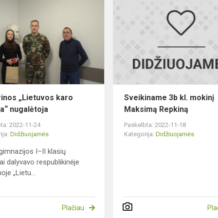
„Lietuvos
ams
karo
istorija“
nugalėtoja
rinos „Lietuvos karo
Sveikiname 3b kl. mokinį
ja“ nugalėtoja
Maksimą Repkiną
ta: 2022-11-24
Paskelbta: 2022-11-18
ija:
Didžiuojamės
Kategorija:
Didžiuojamės
gimnazijos I–II klasių
ai dalyvavo respublikinėje
noje „Lietu...
Plačiau
Pla