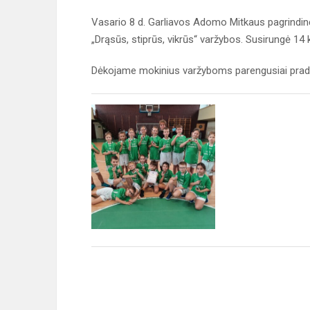
Vasario 8 d. Garliavos Adomo Mitkaus pagrindinė
„Drąsūs, stiprūs, vikrūs“ varžybos. Susirungė 14
Dėkojame mokinius varžyboms parengusiai pradini