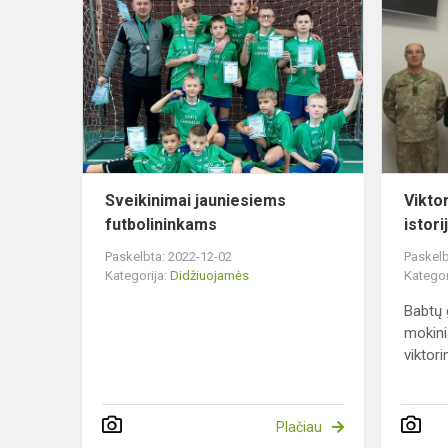
jauniesiems
futbolinink
Sveikinimai jauniesiems
Vikto
futbolininkams
istori
Paskelbta: 2022-12-02
Paskelb
Kategorija:
Didžiuojamės
Kategor
Babtų 
mokini
viktori
Plačiau