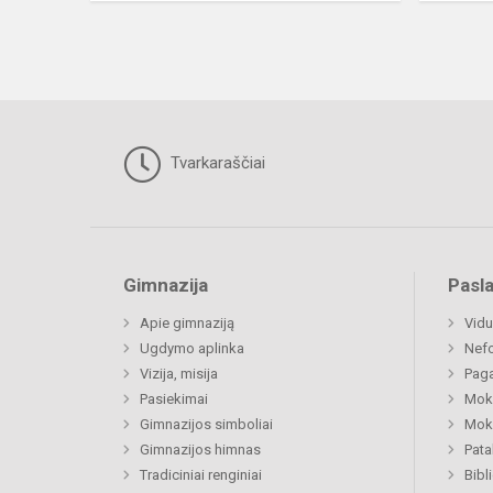
Tvarkaraščiai
Gimnazija
Pasl
Apie gimnaziją
Vidu
Ugdymo aplinka
Nefo
Vizija, misija
Paga
Pasiekimai
Moki
Gimnazijos simboliai
Moki
Gimnazijos himnas
Pat
Tradiciniai renginiai
Bibl