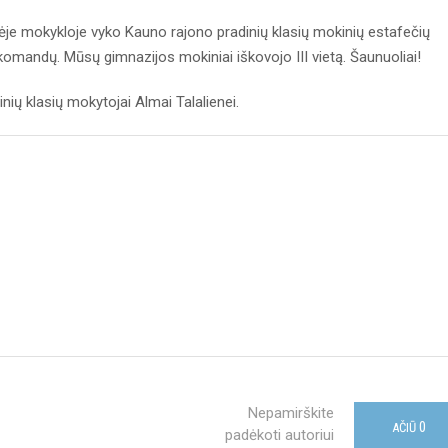
je mokykloje vyko Kauno rajono pradinių klasių mokinių estafečių
 komandų. Mūsų gimnazijos mokiniai iškovojo III vietą. Šaunuoliai!
ų klasių mokytojai Almai Talalienei.
Nepamirškite
0
AČIŪ
padėkoti autoriui