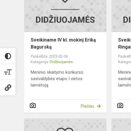
mokinį
Eriką
Bagurską
Sveikiname IV kl. mokinį Eriką
Sveik
Bagurską
Ringa
Paskelbta: 2023-02-06
Paskelb
Kategorija:
Didžiuojamės
Kategor
Meninio skaitymo konkurso
Menini
savivaldybės etapo I vietos
saviva
laimėtoją
laimėt
Plačiau
Sveikiname
II