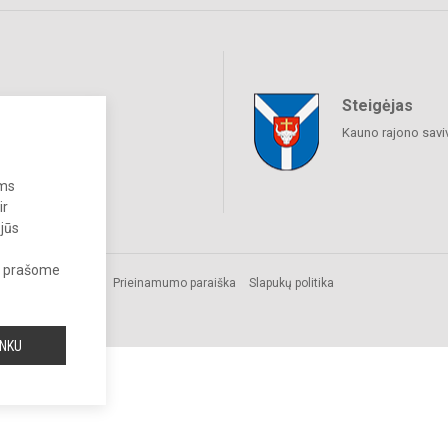
Steigėjas
raukime
Kauno rajono savi
ums
ir
 jūs
s, prašome
Prieinamumo paraiška
Slapukų politika
INKU