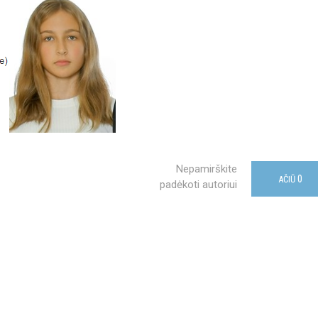
Nepamirškite
0
AČIŪ
padėkoti autoriui