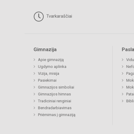
Tvarkaraščiai
Gimnazija
Pasl
Apie gimnaziją
Vidu
Ugdymo aplinka
Nefo
Vizija, misija
Paga
Pasiekimai
Moki
Gimnazijos simboliai
Moki
Gimnazijos himnas
Pat
Tradiciniai renginiai
Bibl
Bendradarbiavimas
Priėmimas į gimnaziją