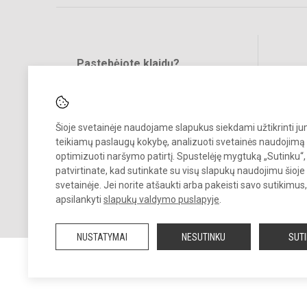
Pastebėjote klaidų?
Bend
Turite pasiūlymų?
RAŠYKITE
Šioje svetainėje naudojame slapukus siekdami užtikrinti j
teikiamų paslaugų kokybę, analizuoti svetainės naudojimą 
optimizuoti naršymo patirtį. Spustelėję mygtuką „Sutinku“,
patvirtinate, kad sutinkate su visų slapukų naudojimu šioje
svetainėje. Jei norite atšaukti arba pakeisti savo sutikimu
© 2025. Kauno r. Babtų gimnazija. Visos teisės saugomos.
apsilankyti
slapukų valdymo puslapyje
.
Kopijuoti turinį be raštiško gimnazijos sutikimo griežtai draudžiama.
NUSTATYMAI
NESUTINKU
SUT