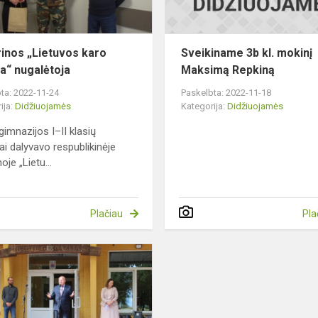
rinos „Lietuvos karo
Sveikiname 3b kl. mokinį
ja“ nugalėtoja
Maksimą Repkiną
ta: 2022-11-24
Paskelbta: 2022-11-18
ija:
Didžiuojamės
Kategorija:
Didžiuojamės
gimnazijos I–II klasių
ai dalyvavo respublikinėje
noje „Lietu...
Plačiau
Pla
„Sveikatos
nai
iššūkio“
apdovanojimai