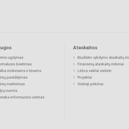
augos
Ataskaitos
rinis ugdymas
Biudžeto vykdymo ataskaitų rin
rmalusis švietimas
Finansinių ataskaitų rinkiniai
lba mokiniams ir tėvams
Lėšos veiklai viešinti
nių pavėžėjimas
Projektai
nių maitinimas
Viešieji pirkimai
alpų nuoma
ioteka-informacinis centras