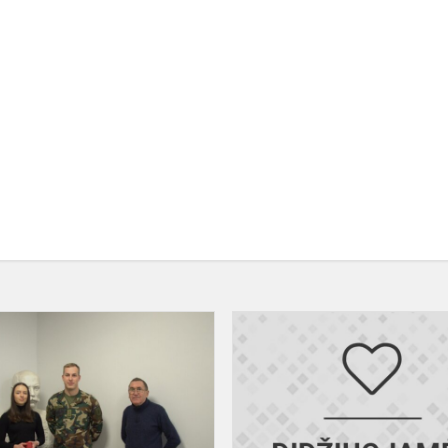
Viktorinos
„Lietuvos
ams
karo
istorija“
nugalėtoja