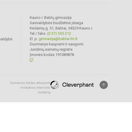
Kauno r. Babtų gimnazija
Savivaldybės biudžetinė įstaiga
Kėdainių g. 51, Babtai, 54329 Kauno r.
Tel./ faks.
(0 37) 555 212
El. p.
gimnazija@babtai.lm.lt
valdybė
Duomenys kaupiami ir saugomi
Juridinių asmenų registre
Įmonės kodas 191089878
Sumanus būdas atnaujinti
mokyklos interneto
svetainę