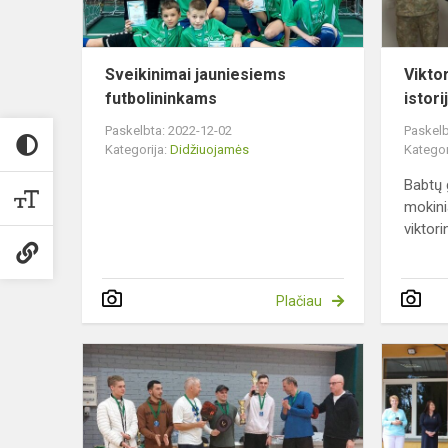
Sveikinimai jauniesiems
Vikto
futbolininkams
istori
Paskelbta: 2022-12-02
Paskelb
Kategorija:
Didžiuojamės
Kategor
Babtų 
mokini
viktori
Plačiau
Piklbolo
vicečempio