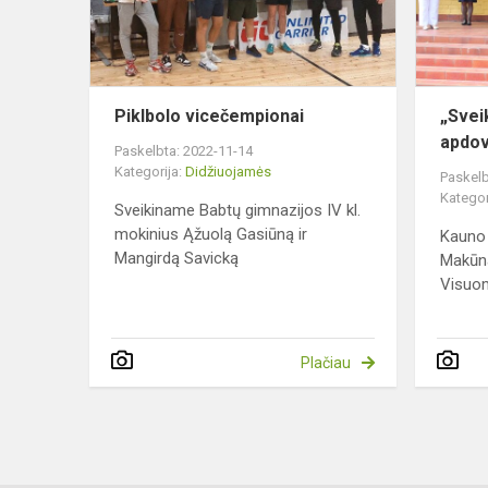
Piklbolo vicečempionai
„Svei
apdov
Paskelbta: 2022-11-14
Kategorija:
Didžiuojamės
Paskelb
Kategor
Sveikiname Babtų gimnazijos IV kl.
mokinius Ąžuolą Gasiūną ir
Kauno 
Mangirdą Savicką
Makūna
Visuom
Plačiau