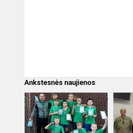
Ankstesnės naujienos
Sveikinimai
jauniesiems
futbolinink