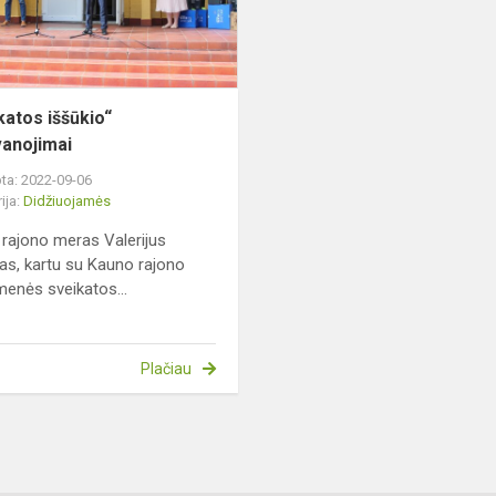
katos iššūkio“
anojimai
ta: 2022-09-06
ija:
Didžiuojamės
rajono meras Valerijus
s, kartu su Kauno rajono
enės sveikatos...
Plačiau