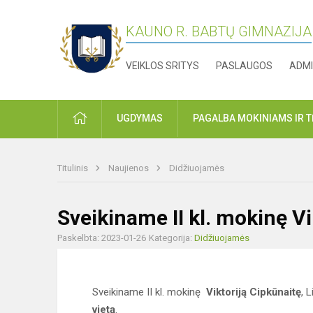
KAUNO R. BABTŲ GIMNAZIJA
VEIKLOS SRITYS
PASLAUGOS
ADMI
PRADŽIA
UGDYMAS
PAGALBA MOKINIAMS IR 
Titulinis
Naujienos
Didžiuojamės
Sveikiname II kl. mokinę Vi
Paskelbta: 2023-01-26
Kategorija:
Didžiuojamės
Sveikiname II kl. mokinę
Viktoriją Cipkūnaitę
, 
vietą
.