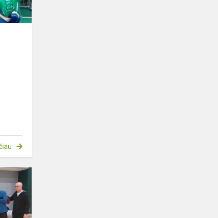
čiau
Piklbolo
vicečempionai