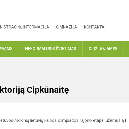
NISTRACINĖ INFORMACIJA
GIMNAZIJA
KONTAKTAI
TĖVAMS
NEFORMALUSIS ŠVIETIMAS
DIDŽIUOJAMĖS
ktoriją Cipkūnaitę
Lietuvos mokinių lietuvių kalbos olimpiados rajono etape, užėmusią
I