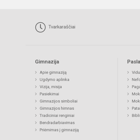
Tvarkaraščiai
Gimnazija
Pasl
Apie gimnaziją
Vidu
Ugdymo aplinka
Nefo
Vizija, misija
Paga
Pasiekimai
Moki
Gimnazijos simboliai
Moki
Gimnazijos himnas
Pat
Tradiciniai renginiai
Bibl
Bendradarbiavimas
Priėmimas į gimnaziją