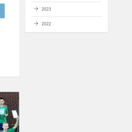
2023
2022
Sveikinimai
jauniesiems
futbolininkams