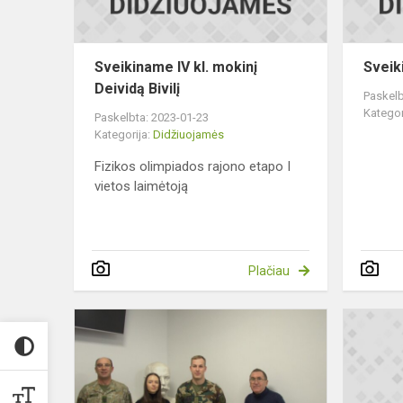
Sveikiname IV kl. mokinį
Sveik
Deividą Bivilį
Paskelb
Kategor
Paskelbta: 2023-01-23
Kategorija:
Didžiuojamės
Fizikos olimpiados rajono etapo I
vietos laimėtoją
Plačiau
Viktorinos
„Lietuvos
karo
istorija“