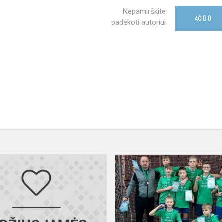
Nepamirškite
0
AČIŪ
padėkoti autoriui
Sveikiname
II
klasės
mokinę