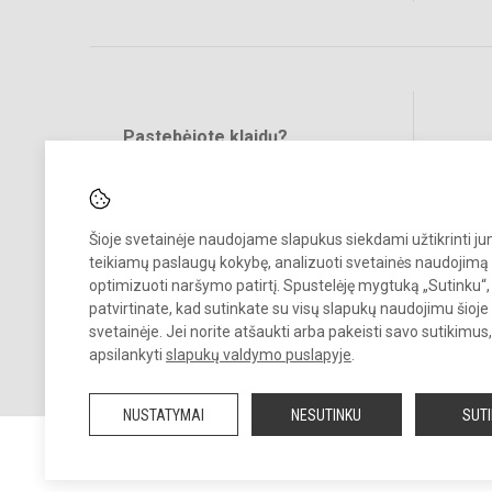
Pastebėjote klaidų?
Bend
Turite pasiūlymų?
RAŠYKITE
Šioje svetainėje naudojame slapukus siekdami užtikrinti j
teikiamų paslaugų kokybę, analizuoti svetainės naudojimą 
optimizuoti naršymo patirtį. Spustelėję mygtuką „Sutinku“,
patvirtinate, kad sutinkate su visų slapukų naudojimu šioje
svetainėje. Jei norite atšaukti arba pakeisti savo sutikimu
© 2025. Kauno r. Babtų gimnazija. Visos teisės saugomos.
apsilankyti
slapukų valdymo puslapyje
.
Kopijuoti turinį be raštiško gimnazijos sutikimo griežtai draudžiama.
NUSTATYMAI
NESUTINKU
SUT