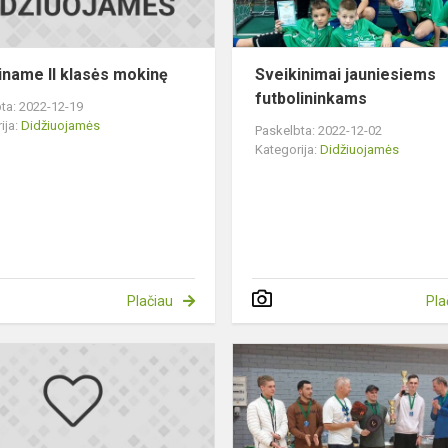
iname II klasės mokinę
Sveikinimai jauniesiems
futbolininkams
ta: 2022-12-19
ija:
Didžiuojamės
Paskelbta: 2022-12-02
Kategorija:
Didžiuojamės
Plačiau
Pla
Sveikiname
3b
kl.
mokinį