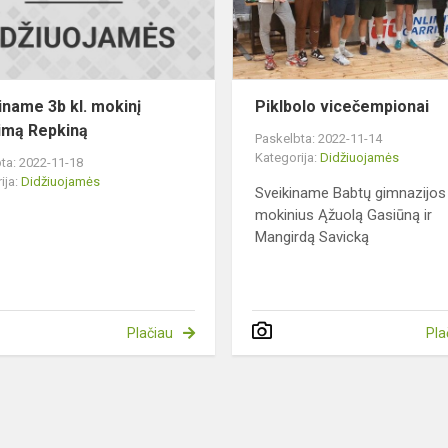
Maksimą
Repkiną
iname 3b kl. mokinį
Piklbolo vicečempionai
imą Repkiną
Paskelbta: 2022-11-14
Kategorija:
Didžiuojamės
ta: 2022-11-18
ija:
Didžiuojamės
Sveikiname Babtų gimnazijos 
mokinius Ąžuolą Gasiūną ir
Mangirdą Savicką
Plačiau
Pla
ai