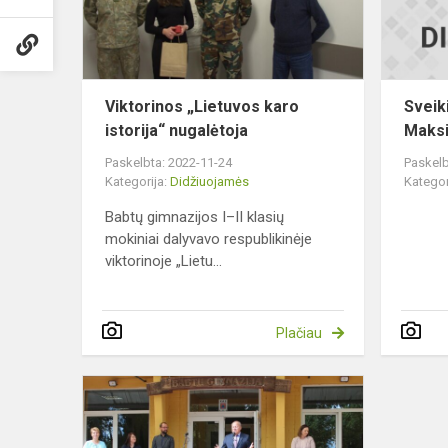
nugalėtoja
Viktorinos „Lietuvos karo
Sveik
istorija“ nugalėtoja
Maks
Paskelbta: 2022-11-24
Paskelb
Kategorija:
Didžiuojamės
Kategor
Babtų gimnazijos I–II klasių
mokiniai dalyvavo respublikinėje
viktorinoje „Lietu...
Plačiau
„Sveikatos
iššūkio“
apdovanojim