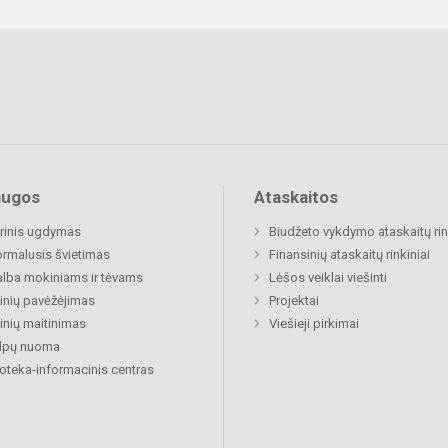
augos
Ataskaitos
rinis ugdymas
Biudžeto vykdymo ataskaitų rin
rmalusis švietimas
Finansinių ataskaitų rinkiniai
lba mokiniams ir tėvams
Lėšos veiklai viešinti
nių pavėžėjimas
Projektai
nių maitinimas
Viešieji pirkimai
alpų nuoma
ioteka-informacinis centras