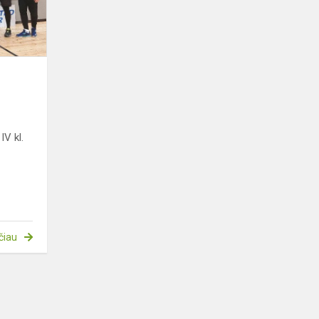
IV kl.
čiau