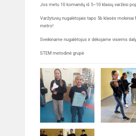
Jos metu 10 komandų iš 5–10 klasių varžėsi popi
Varžytuvių nugalėtojais tapo 5b klasės mokiniai M
metro!
Sveikiname nugalėtojus ir dėkojame visiems daly
STEM metodinė grupė