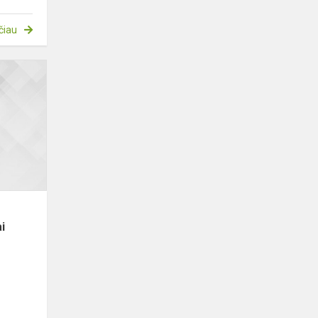
čiau
Judėjimo
„Stabdyk
nusikalstamumą“
renginiai
i