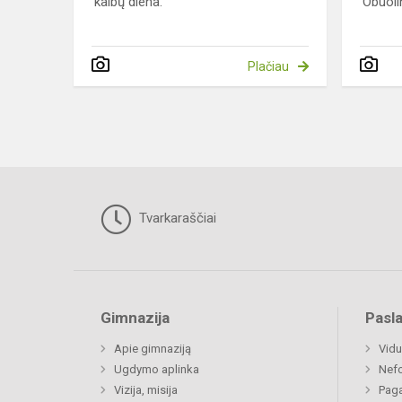
kalbų diena.
Obuoli
Plačiau
Tvarkaraščiai
Gimnazija
Pasl
Apie gimnaziją
Vidu
Ugdymo aplinka
Nefo
Vizija, misija
Paga