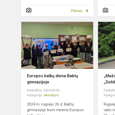
Plačiau
Europos
kalbų
diena
Babtų
gimnazijoje
Europos kalbų diena Babtų
„Mažo
gimnazijoje
„Soli
Paskelbta: 2024-09-30
Paskelb
Kategorija:
Aktualijos
Kategor
2024 m. rugsėjo 26 d. Babtų
Rugsėj
gimnazijoje buvo minima Europos
vyko r