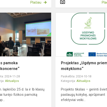
Plačiau
Pla
Fizikos
pamoka
„Agrokoncerne“
os pamoka
Projektas „Ugdymo prie
okoncerne“
mokykloms“
ta: 2024-11-28
Paskelbta: 2024-10-18
ija:
Aktualijos
Kategorija:
Aktualijos
 lapkričio 25 d. Ia ir Ib klasių
Projekto tikslas – gerinti švi
ai turėjo fizikos pamoką
paslaugų kokybę, aprūpinant
p...
efektyviai veiki...