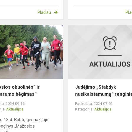
Plačiau
Pla
„Mažosios
obuolinės“
ir
„Solidarumo
bėgimas“
sios obuolinės“ ir
Judėjimo „Stabdyk
darumo bėgimas“
nusikalstamumą“ renginia
ta: 2024-09-16
Paskelbta: 2024-07-02
ija:
Aktualijos
Kategorija:
Aktualijos
o 13 d. Babtų gimnazijoje
enginys „Mažosios