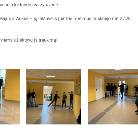
erinių lėktuvėlių varžytuvėse.
ajus ir Auksė – jų lėktuvėlis per tris metimus nuskriejo net 27,28
viams už aktyvų įsitraukimą!