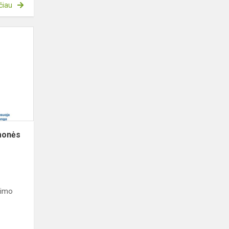
čiau
Projektas
„Ugdymo
priemonės
mokykloms“
monės
etimo