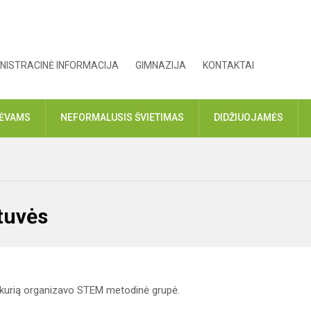
NISTRACINĖ INFORMACIJA
GIMNAZIJA
KONTAKTAI
TĖVAMS
NEFORMALUSIS ŠVIETIMAS
DIDŽIUOJAMĖS
ytuvės
a, kurią organizavo STEM metodinė grupė.