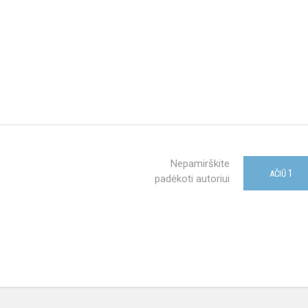
Nepamirškite
1
AČIŪ
padėkoti autoriui