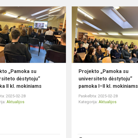
Projekto
„Pamoka
su
universiteto
dėstytoju“
pamoka
II
kl.
m...
kto „Pamoka su
Projekto „Pamoka su
rsiteto dėstytoju“
universiteto dėstytoju“
a II kl. mokiniams
pamoka I–II kl. mokiniam
ta: 2025-02-28
Paskelbta: 2025-02-28
ija:
Aktualijos
Kategorija:
Aktualijos