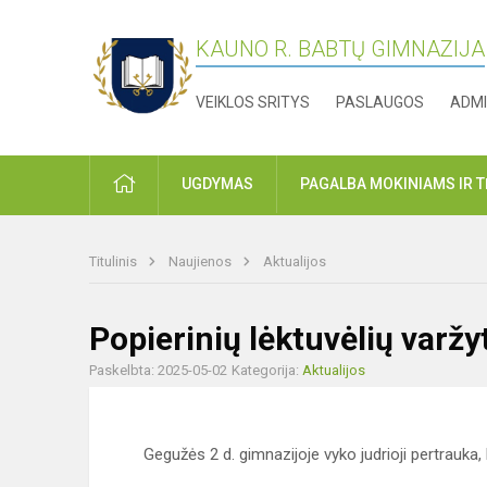
KAUNO R. BABTŲ GIMNAZIJA
VEIKLOS SRITYS
PASLAUGOS
ADMI
PRADŽIA
UGDYMAS
PAGALBA MOKINIAMS IR 
Titulinis
Naujienos
Aktualijos
Popierinių lėktuvėlių varž
Paskelbta: 2025-05-02
Kategorija:
Aktualijos
Gegužės 2 d. gimnazijoje vyko judrioji pertrauk