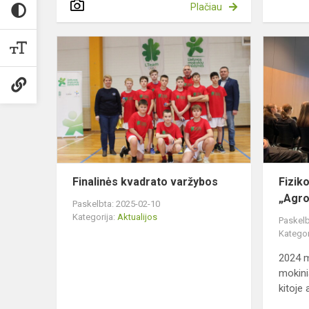
Plačiau
Finalinės
kvadrato
varžybos
Finalinės kvadrato varžybos
Fizik
„Agr
Paskelbta: 2025-02-10
Kategorija:
Aktualijos
Paskelb
Kategor
2024 m.
mokini
kitoje a