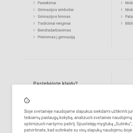
Pasiekimai
Moki
Gimnazijos simboliai
Moki
Gimnazijos himnas
Pat
Tradiciniai renginiai
Bibl
Bendradarbiavimas
Priėmimas į gimnaziją
Pastebėjote klaidų?
Bend
Turite pasiūlymų?
RAŠYKITE
Šioje svetainėje naudojame slapukus siekdami užtikrinti j
teikiamų paslaugų kokybę, analizuoti svetainės naudojimą 
optimizuoti naršymo patirtį. Spustelėję mygtuką „Sutinku“,
patvirtinate, kad sutinkate su visų slapukų naudojimu šioje