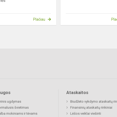
nės“
Plačiau
Pla
augos
Ataskaitos
rinis ugdymas
Biudžeto vykdymo ataskaitų rin
rmalusis švietimas
Finansinių ataskaitų rinkiniai
lba mokiniams ir tėvams
Lėšos veiklai viešinti