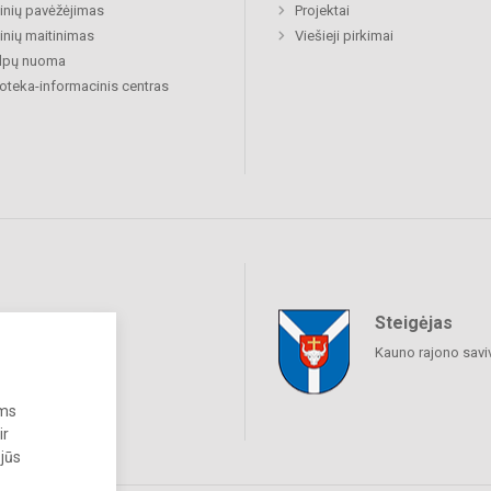
nių pavėžėjimas
Projektai
nių maitinimas
Viešieji pirkimai
alpų nuoma
ioteka-informacinis centras
Steigėjas
raukime
Kauno rajono savi
ums
ir
 jūs