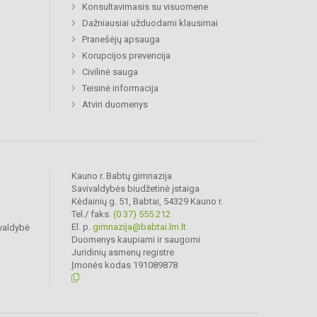
Konsultavimasis su visuomene
Dažniausiai užduodami klausimai
Pranešėjų apsauga
Korupcijos prevencija
Civilinė sauga
Teisinė informacija
Atviri duomenys
Kauno r. Babtų gimnazija
Savivaldybės biudžetinė įstaiga
Kėdainių g. 51, Babtai, 54329 Kauno r.
Tel./ faks.
(0 37) 555 212
El. p.
gimnazija@babtai.lm.lt
valdybė
Duomenys kaupiami ir saugomi
Juridinių asmenų registre
Įmonės kodas 191089878