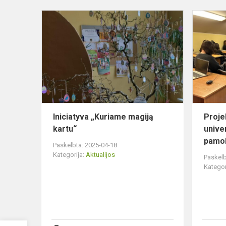
Iniciatyva
„Kuriame
magiją
kartu“
Iniciatyva „Kuriame magiją
Proje
kartu“
unive
pamok
Paskelbta: 2025-04-18
Kategorija:
Aktualijos
Paskelb
Kategor