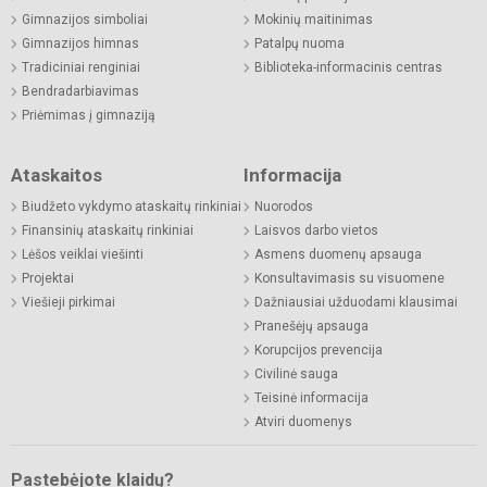
Gimnazijos simboliai
Mokinių maitinimas
Gimnazijos himnas
Patalpų nuoma
Tradiciniai renginiai
Biblioteka-informacinis centras
Bendradarbiavimas
Priėmimas į gimnaziją
Ataskaitos
Informacija
Biudžeto vykdymo ataskaitų rinkiniai
Nuorodos
Finansinių ataskaitų rinkiniai
Laisvos darbo vietos
Lėšos veiklai viešinti
Asmens duomenų apsauga
Projektai
Konsultavimasis su visuomene
Viešieji pirkimai
Dažniausiai užduodami klausimai
Pranešėjų apsauga
Korupcijos prevencija
Civilinė sauga
Teisinė informacija
Atviri duomenys
Pastebėjote klaidų?