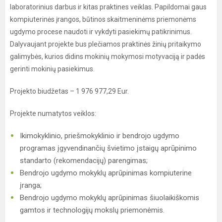
laboratorinius darbus ir kitas praktines veiklas. Papildomai gaus
kompiuterinės įrangos, būtinos skaitmeninėms priemonėms
ugdymo procese naudoti ir vykdyti pasiekimų patikrinimus.
Dalyvaujant projekte bus plečiamos praktinės žinių pritaikymo
galimybės, kurios didins mokinių mokymosi motyvaciją ir padės
gerinti mokinių pasiekimus.
Projekto biudžetas – 1 976 977,29 Eur.
Projekte numatytos veiklos:
Ikimokyklinio, priešmokyklinio ir bendrojo ugdymo
programas įgyvendinančių švietimo įstaigų aprūpinimo
standarto (rekomendacijų) parengimas;
Bendrojo ugdymo mokyklų aprūpinimas kompiuterine
įranga;
Bendrojo ugdymo mokyklų aprūpinimas šiuolaikiškomis
gamtos ir technologijų mokslų priemonėmis.