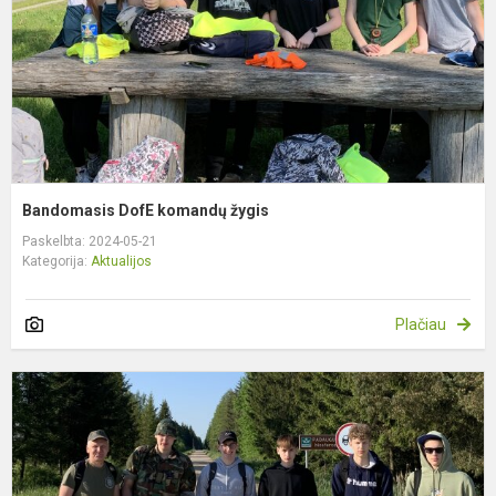
Bandomasis DofE komandų žygis
Paskelbta: 2024-05-21
Kategorija:
Aktualijos
Plačiau
D
B
Ž