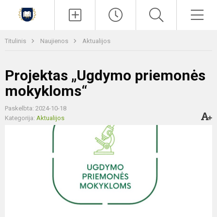
Paieška
Men
Titulinis
Naujienos
Aktualijos
Projektas „Ugdymo priemonės
mokykloms“
Paskelbta: 2024-10-18
Kategorija:
Aktualijos