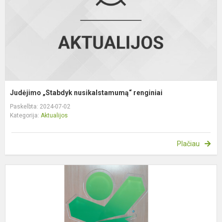
Judėjimo „Stabdyk nusikalstamumą“ renginiai
Paskelbta: 2024-07-02
Kategorija:
Aktualijos
Plačiau
S
a
š