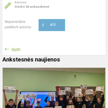
Autorius:
Giedrė Strankauskienė
Nepamirškite
0
AČIŪ
padėkoti autoriui
Grįžti
Ankstesnės naujienos
E
k
d
B
g