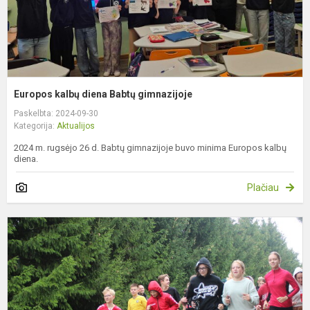
Europos kalbų diena Babtų gimnazijoje
Paskelbta: 2024-09-30
Kategorija:
Aktualijos
2024 m. rugsėjo 26 d. Babtų gimnazijoje buvo minima Europos kalbų
diena.
Plačiau
„
o
ir
„
b