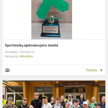
Sportininkų apdovanojimo šventė
Paskelbta: 2024-06-10
Kategorija:
Aktualijos
Plačiau
D
k
ž