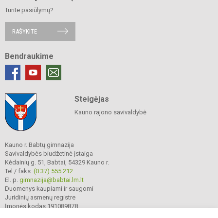
Turite pasiūlymų?
RAŠYKITE
Bendraukime
Steigėjas
Kauno rajono savivaldybė
Kauno r. Babtų gimnazija
Savivaldybės biudžetinė įstaiga
Kėdainių g. 51, Babtai, 54329 Kauno r.
Tel./ faks.
(0 37) 555 212
El. p.
gimnazija@babtai.lm.lt
Duomenys kaupiami ir saugomi
Juridinių asmenų registre
Įmonės kodas 191089878