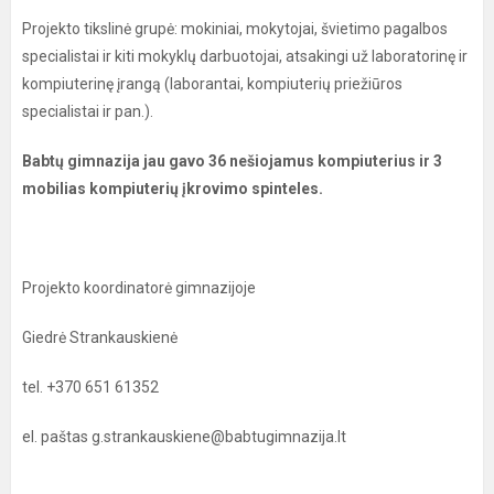
Projekto tikslinė grupė: mokiniai, mokytojai, švietimo pagalbos
specialistai ir kiti mokyklų darbuotojai, atsakingi už laboratorinę ir
kompiuterinę įrangą (laborantai, kompiuterių priežiūros
specialistai ir pan.).
Babtų gimnazija jau gavo 36 nešiojamus kompiuterius ir 3
mobilias kompiuterių įkrovimo spinteles.
Projekto koordinatorė gimnazijoje
Giedrė Strankauskienė
tel. +370 651 61352
el. paštas g.strankauskiene@babtugimnazija.lt