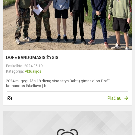
DOFE BANDOMASIS ŽYGIS
Paskelbta: 2024-05-19
Kategorija:
Aktualijos
2024 m. gegužės 18 dieną visos trys Babtų gimnazijos DofE
komandos iškeliavo į b...
Plačiau
K
r.
B