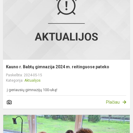
g
2
m
r
p
Kauno r. Babtų gimnazija 2024 m. reitinguose pateko
Paskelbta: 2024-05-15
Kategorija:
Aktualijos
į geriausių gimnazijų 100-uką!
Plačiau
E
„
d