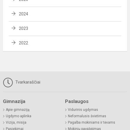
2024
2023
2022
Tvarkaraščiai
Gimnazija
Paslaugos
Apie gimnaziją
Vidurinis ugdymas
Ugdymo aplinka
Neformalusis švietimas
Vizija, misija
Pagalba mokiniams ir tėvams
Pasiekimai
Mokinių pavėžėjimas