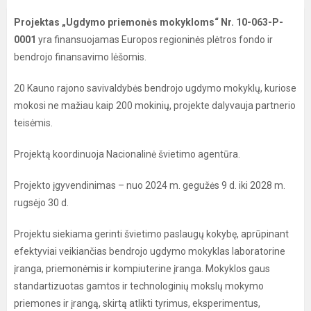
Projektas „Ugdymo priemonės mokykloms“ Nr. 10-063-P-
0001
yra finansuojamas Europos regioninės plėtros fondo ir
bendrojo finansavimo lėšomis.
20 Kauno rajono savivaldybės bendrojo ugdymo mokyklų, kuriose
mokosi ne mažiau kaip 200 mokinių, projekte dalyvauja partnerio
teisėmis.
Projektą koordinuoja Nacionalinė švietimo agentūra.
Projekto įgyvendinimas – nuo 2024 m. gegužės 9 d. iki 2028 m.
rugsėjo 30 d.
Projektu siekiama gerinti švietimo paslaugų kokybę, aprūpinant
efektyviai veikiančias bendrojo ugdymo mokyklas laboratorine
įranga, priemonėmis ir kompiuterine įranga. Mokyklos gaus
standartizuotas gamtos ir technologinių mokslų mokymo
priemones ir įrangą, skirtą atlikti tyrimus, eksperimentus,