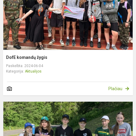
DofE komandų žygis
Paskelbta: 2024-06-04
Kategorija:
Aktualijos
Plačiau
B
D
k
ž