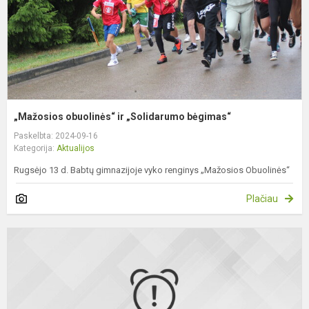
„Mažosios obuolinės“ ir „Solidarumo bėgimas“
Paskelbta: 2024-09-16
Kategorija:
Aktualijos
Rugsėjo 13 d. Babtų gimnazijoje vyko renginys „Mažosios Obuolinės“
Plačiau
J
„
n
r