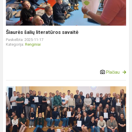
savaitė
Šiaurės šalių literatūros savaitė
Paskelbta: 2025-11-17
Kategorija:
Renginiai
Plačiau
Popietė
„Mokomės
etikos
kitaip“