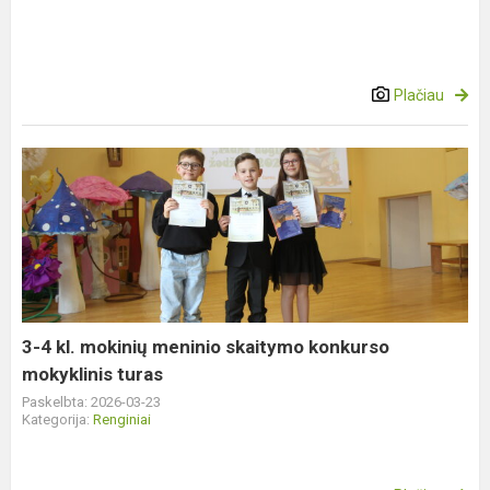
Plačiau
3-
4
kl.
mokinių
meninio
skaitymo
konkurso
mokyklinis
3-4 kl. mokinių meninio skaitymo konkurso
turas
mokyklinis turas
Paskelbta: 2026-03-23
Kategorija:
Renginiai