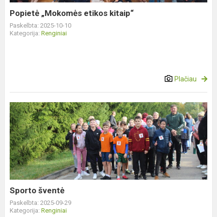
Popietė „Mokomės etikos kitaip“
Paskelbta: 2025-10-10
Kategorija:
Renginiai
Plačiau
Sporto
šventė
Sporto šventė
Paskelbta: 2025-09-29
Kategorija:
Renginiai