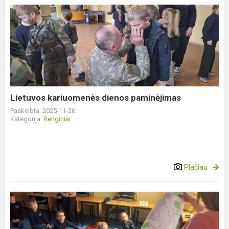
Lietuvos
kariuomenės
dienos
paminėjimas
Lietuvos kariuomenės dienos paminėjimas
Paskelbta: 2025-11-26
Kategorija:
Renginiai
Plačiau
Šiaurės
šalių
literatūros