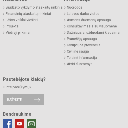
Biudžeto vykdymo ataskaitų rinkiniai
Nuorodos
Finansinių ataskaitų rinkiniai
Laisvos darbo vietos
Lėšos veiklai viešinti
Asmens duomenų apsauga
Projektai
Konsultavimasis su visuomene
Viešieji pirkimai
Dažniausiai užduodami klausimai
Pranešėjų apsauga
Korupcijos prevencija
Civilinė sauga
Teisinė informacija
Atviri duomenys
Pastebėjote klaidų?
Turite pasiūlymų?
RAŠYKITE
Bendraukime