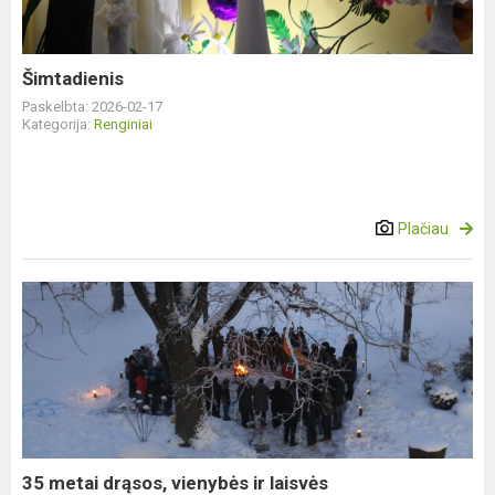
Šimtadienis
Paskelbta: 2026-02-17
Kategorija:
Renginiai
Plačiau
35
metai
drąsos,
vienybės
ir
laisvės
35 metai drąsos, vienybės ir laisvės