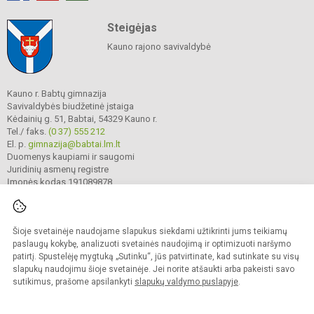
Steigėjas
Kauno rajono savivaldybė
Kauno r. Babtų gimnazija
Savivaldybės biudžetinė įstaiga
Kėdainių g. 51, Babtai, 54329 Kauno r.
Tel./ faks.
(0 37) 555 212
El. p.
gimnazija@babtai.lm.lt
Duomenys kaupiami ir saugomi
Juridinių asmenų registre
Įmonės kodas 191089878
Šioje svetainėje naudojame slapukus siekdami užtikrinti jums teikiamų
© 2025. Kauno r. Babtų gimnazija. Visos teisės saugomos.
Kopijuoti turinį be raštiško gimnazijos sutikimo griežtai draudžiama.
paslaugų kokybę, analizuoti svetainės naudojimą ir optimizuoti naršymo
patirtį. Spustelėję mygtuką „Sutinku“, jūs patvirtinate, kad sutinkate su visų
Prieinamumo paraiška
Slapukų politika
slapukų naudojimu šioje svetainėje. Jei norite atšaukti arba pakeisti savo
sutikimus, prašome apsilankyti
slapukų valdymo puslapyje
.
Sumanus būdas atnaujinti
mokyklos interneto
svetainę