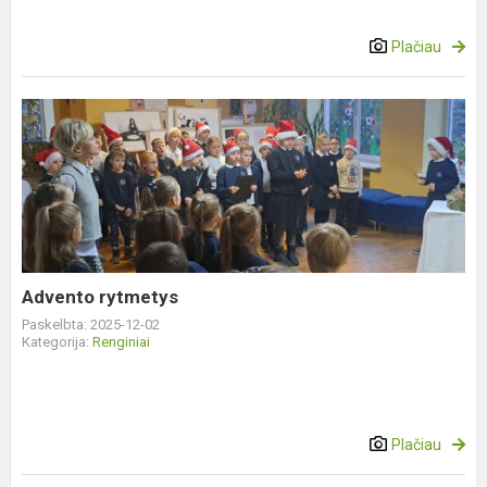
Plačiau
Advento
rytmetys
Advento rytmetys
Paskelbta: 2025-12-02
Kategorija:
Renginiai
Plačiau