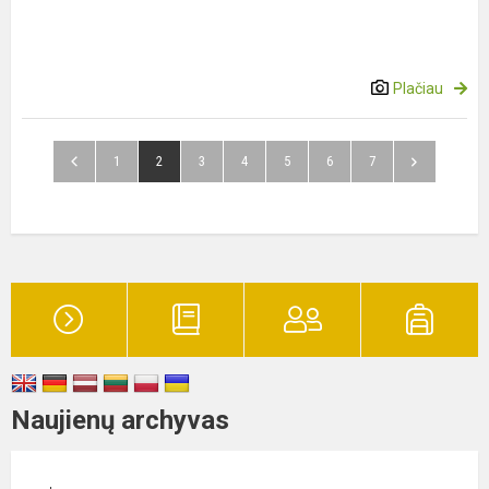
Plačiau
1
2
3
4
5
6
7
Naujienų archyvas