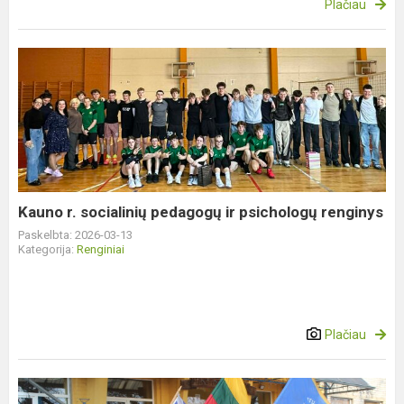
Plačiau
Kauno
r.
socialinių
pedagogų
ir
psichologų
renginys
Kauno r. socialinių pedagogų ir psichologų renginys
Paskelbta: 2026-03-13
Kategorija:
Renginiai
Plačiau
Kovo