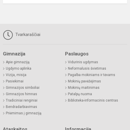
Tvarkaraščiai
Gimnazija
Paslaugos
Apie gimnaziją
Vidurinis ugdymas
Ugdymo aplinka
Neformalusis švietimas
Vizija, misija
Pagalba mokiniams ir tėvams
Pasiekimai
Mokinių pavėžėjimas
Gimnazijos simboliai
Mokinių maitinimas
Gimnazijos himnas
Patalpų nuoma
Tradiciniai renginiai
Biblioteka-informacinis centras
Bendradarbiavimas
Priėmimas į gimnaziją
Ataskaitos
Informacija