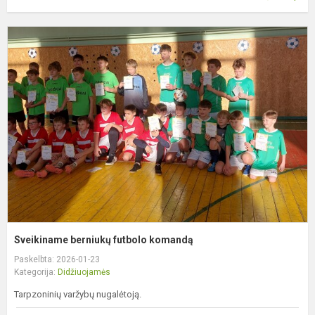
S
b
f
k
Sveikiname berniukų futbolo komandą
Paskelbta: 2026-01-23
Kategorija:
Didžiuojamės
Tarpzoninių varžybų nugalėtoją.