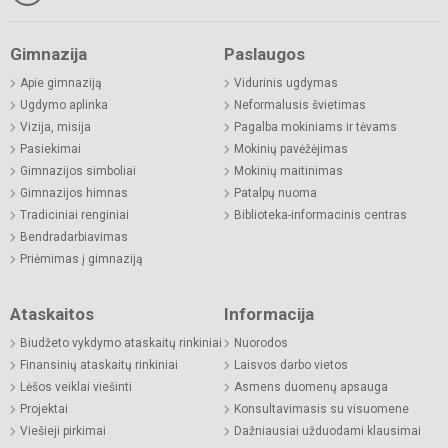
Gimnazija
Paslaugos
Apie gimnaziją
Vidurinis ugdymas
Ugdymo aplinka
Neformalusis švietimas
Vizija, misija
Pagalba mokiniams ir tėvams
Pasiekimai
Mokinių pavėžėjimas
Gimnazijos simboliai
Mokinių maitinimas
Gimnazijos himnas
Patalpų nuoma
Tradiciniai renginiai
Biblioteka-informacinis centras
Bendradarbiavimas
Priėmimas į gimnaziją
Ataskaitos
Informacija
Biudžeto vykdymo ataskaitų rinkiniai
Nuorodos
Finansinių ataskaitų rinkiniai
Laisvos darbo vietos
Lėšos veiklai viešinti
Asmens duomenų apsauga
Projektai
Konsultavimasis su visuomene
Viešieji pirkimai
Dažniausiai užduodami klausimai