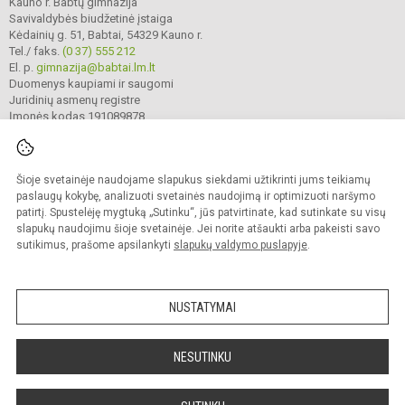
Kauno r. Babtų gimnazija
Savivaldybės biudžetinė įstaiga
Kėdainių g. 51, Babtai, 54329 Kauno r.
Tel./ faks.
(0 37) 555 212
El. p.
gimnazija@babtai.lm.lt
Duomenys kaupiami ir saugomi
Juridinių asmenų registre
Įmonės kodas 191089878
Šioje svetainėje naudojame slapukus siekdami užtikrinti jums teikiamų
© 2025. Kauno r. Babtų gimnazija. Visos teisės saugomos.
Kopijuoti turinį be raštiško gimnazijos sutikimo griežtai draudžiama.
paslaugų kokybę, analizuoti svetainės naudojimą ir optimizuoti naršymo
patirtį. Spustelėję mygtuką „Sutinku“, jūs patvirtinate, kad sutinkate su visų
Prieinamumo paraiška
Slapukų politika
slapukų naudojimu šioje svetainėje. Jei norite atšaukti arba pakeisti savo
sutikimus, prašome apsilankyti
slapukų valdymo puslapyje
.
Sumanus būdas atnaujinti
mokyklos interneto
svetainę
NUSTATYMAI
NESUTINKU