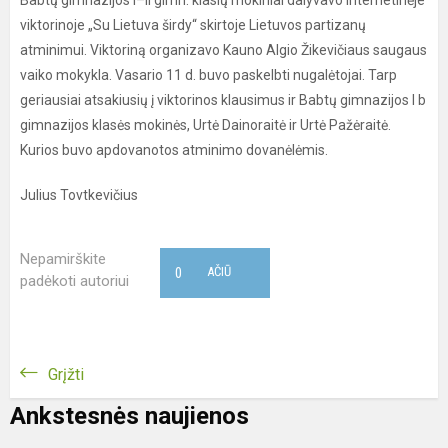
Babtų gimnazijos I–II gimn. klasių mokiniai dalyvavo internetinėje
viktorinoje „Su Lietuva širdy“ skirtoje Lietuvos partizanų
atminimui. Viktoriną organizavo Kauno Algio Žikevičiaus saugaus
vaiko mokykla. Vasario 11 d. buvo paskelbti nugalėtojai. Tarp
geriausiai atsakiusių į viktorinos klausimus ir Babtų gimnazijos I b
gimnazijos klasės mokinės, Urtė Dainoraitė ir Urtė Pažėraitė.
Kurios buvo apdovanotos atminimo dovanėlėmis.
Julius Tovtkevičius
Nepamirškite
0
AČIŪ
padėkoti autoriui
Grįžti
Ankstesnės naujienos