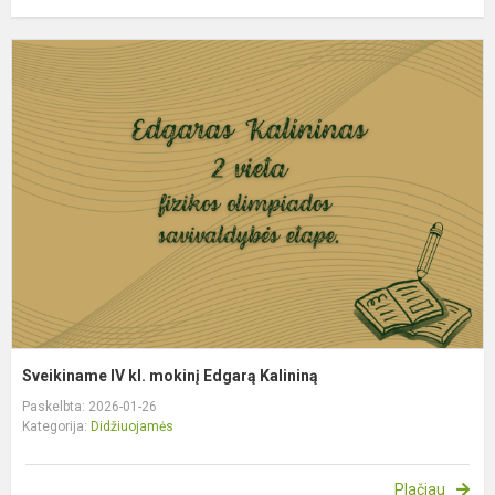
S
I
kl
m
E
K
Sveikiname IV kl. mokinį Edgarą Kalininą
Paskelbta: 2026-01-26
Kategorija:
Didžiuojamės
Plačiau