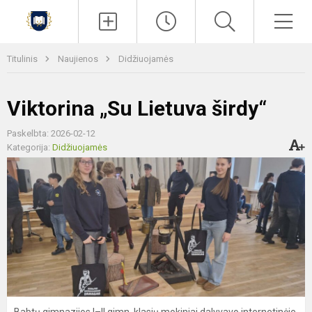
Paieška
Men
Titulinis
Naujienos
Didžiuojamės
Viktorina „Su Lietuva širdy“
Paskelbta: 2026-02-12
Kategorija:
Didžiuojamės