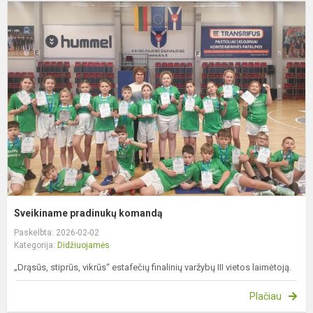
S
p
k
Sveikiname pradinukų komandą
Paskelbta: 2026-02-02
Kategorija:
Didžiuojamės
„Drąsūs, stiprūs, vikrūs“ estafečių finalinių varžybų III vietos laimėtoją.
Plačiau