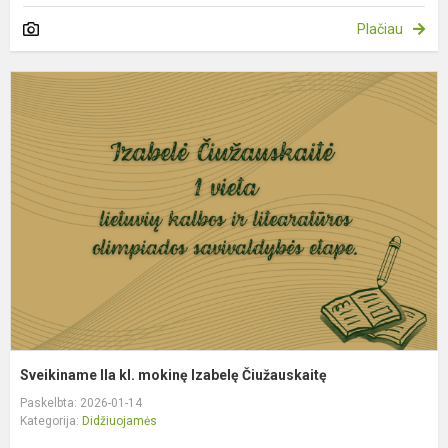
Plačiau
S
I
kl
m
I
Č
Sveikiname IIa kl. mokinę Izabelę Čiužauskaitę
Paskelbta: 2026-01-14
Kategorija:
Didžiuojamės