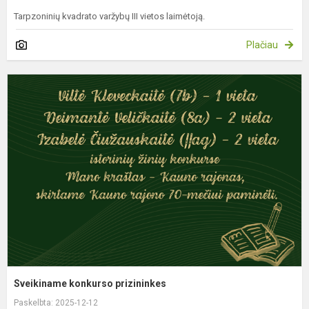
Tarpzoninių kvadrato varžybų III vietos laimėtoją.
Plačiau
S
k
p
Sveikiname konkurso prizininkes
Paskelbta: 2025-12-12