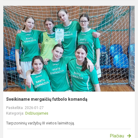
S
m
f
k
Sveikiname mergaičių futbolo komandą
Paskelbta: 2026-01-27
Kategorija:
Didžiuojamės
Tarpzoninių varžybų III vietos laimėtoją.
Plačiau