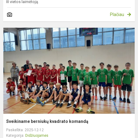
III vietos laimėtoją.
Plačiau
S
b
k
k
Sveikiname berniukų kvadrato komandą
Paskelbta: 2025-12-12
Kategorija:
Didžiuojamės