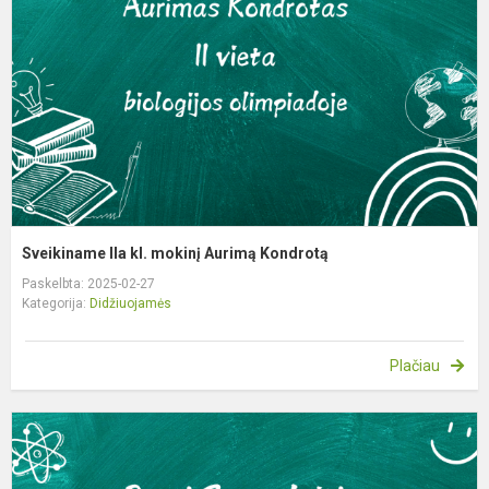
m
A
K
Sveikiname IIa kl. mokinį Aurimą Kondrotą
Paskelbta: 2025-02-27
Kategorija:
Didžiuojamės
Plačiau
S
I
kl