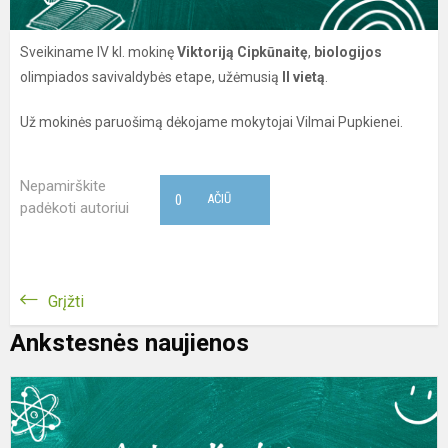
Sveikiname IV kl. mokinę
Viktoriją Cipkūnaitę
,
biologijos
olimpiados savivaldybės etape, užėmusią
II vietą
.
Už mokinės paruošimą dėkojame mokytojai Vilmai Pupkienei.
Nepamirškite
0
AČIŪ
padėkoti autoriui
Grįžti
Ankstesnės naujienos
S
I
kl