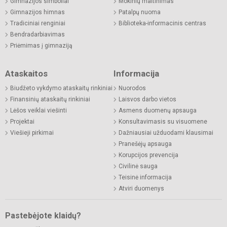
Gimnazijos simboliai
Mokinių maitinimas
Gimnazijos himnas
Patalpų nuoma
Tradiciniai renginiai
Biblioteka-informacinis centras
Bendradarbiavimas
Priėmimas į gimnaziją
Ataskaitos
Informacija
Biudžeto vykdymo ataskaitų rinkiniai
Nuorodos
Finansinių ataskaitų rinkiniai
Laisvos darbo vietos
Lėšos veiklai viešinti
Asmens duomenų apsauga
Projektai
Konsultavimasis su visuomene
Viešieji pirkimai
Dažniausiai užduodami klausimai
Pranešėjų apsauga
Korupcijos prevencija
Civilinė sauga
Teisinė informacija
Atviri duomenys
Pastebėjote klaidų?