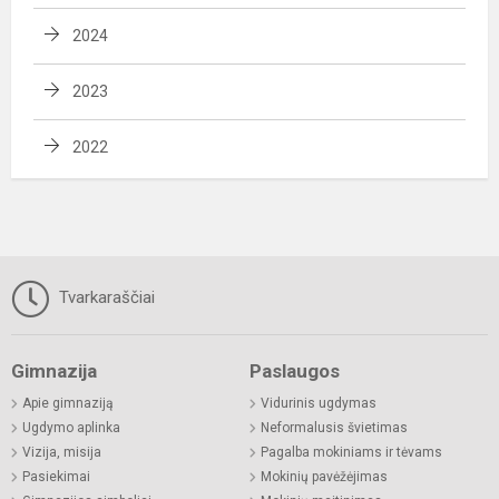
2024
2023
2022
Tvarkaraščiai
Gimnazija
Paslaugos
Apie gimnaziją
Vidurinis ugdymas
Ugdymo aplinka
Neformalusis švietimas
Vizija, misija
Pagalba mokiniams ir tėvams
Pasiekimai
Mokinių pavėžėjimas