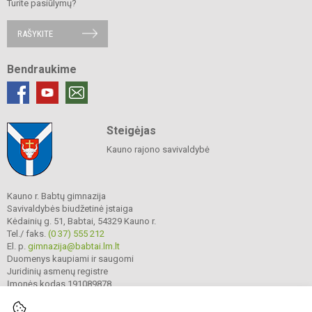
Turite pasiūlymų?
RAŠYKITE
Bendraukime
Steigėjas
Kauno rajono savivaldybė
Kauno r. Babtų gimnazija
Savivaldybės biudžetinė įstaiga
Kėdainių g. 51, Babtai, 54329 Kauno r.
Tel./ faks.
(0 37) 555 212
El. p.
gimnazija@babtai.lm.lt
Duomenys kaupiami ir saugomi
Juridinių asmenų registre
Įmonės kodas 191089878