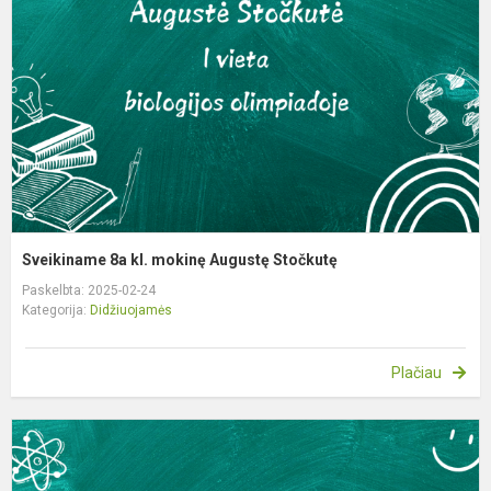
m
A
S
Sveikiname 8a kl. mokinę Augustę Stočkutę
Paskelbta: 2025-02-24
Kategorija:
Didžiuojamės
Plačiau
S
I
kl