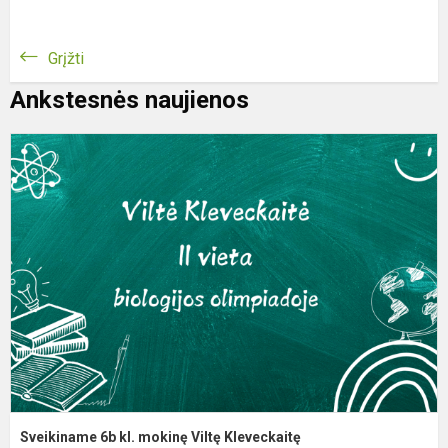
Grįžti
Ankstesnės naujienos
S
6
kl
m
V
K
Sveikiname 6b kl. mokinę Viltę Kleveckaitę