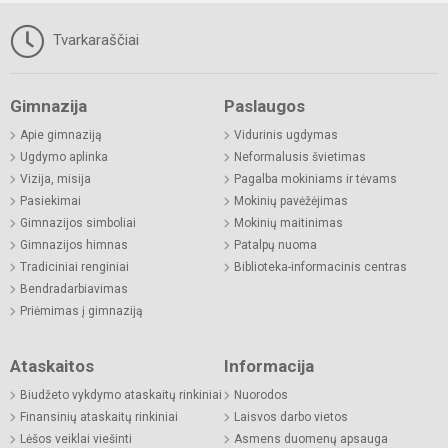
Tvarkaraščiai
Gimnazija
Paslaugos
Apie gimnaziją
Vidurinis ugdymas
Ugdymo aplinka
Neformalusis švietimas
Vizija, misija
Pagalba mokiniams ir tėvams
Pasiekimai
Mokinių pavėžėjimas
Gimnazijos simboliai
Mokinių maitinimas
Gimnazijos himnas
Patalpų nuoma
Tradiciniai renginiai
Biblioteka-informacinis centras
Bendradarbiavimas
Priėmimas į gimnaziją
Ataskaitos
Informacija
Biudžeto vykdymo ataskaitų rinkiniai
Nuorodos
Finansinių ataskaitų rinkiniai
Laisvos darbo vietos
Lėšos veiklai viešinti
Asmens duomenų apsauga