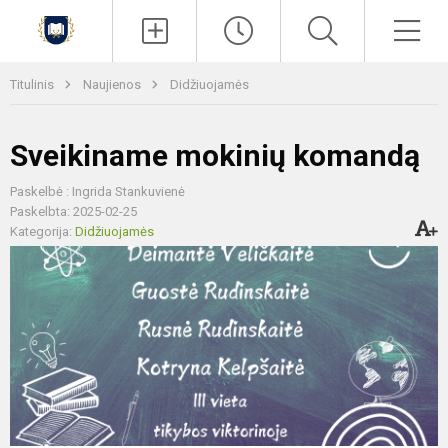
Paieška
Men
Titulinis
Naujienos
Didžiuojamės
Sveikiname mokinių komandą
Paskelbė : Ingrida Stankuvienė
Paskelbta: 2025-02-25
Kategorija:
Didžiuojamės