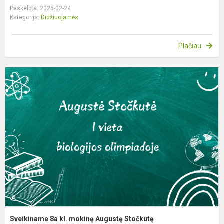
Paskelbta: 2025-02-24
Kategorija:
Didžiuojamės
Plačiau
S
8
kl
m
A
S
Sveikiname 8a kl. mokinę Augustę Stočkutę