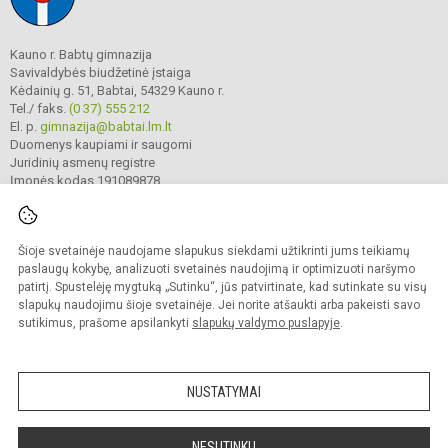
Kauno r. Babtų gimnazija
Savivaldybės biudžetinė įstaiga
Kėdainių g. 51, Babtai, 54329 Kauno r.
Tel./ faks.
(0 37) 555 212
El. p.
gimnazija@babtai.lm.lt
Duomenys kaupiami ir saugomi
Juridinių asmenų registre
Įmonės kodas 191089878
Šioje svetainėje naudojame slapukus siekdami užtikrinti jums teikiamų
© 2025. Kauno r. Babtų gimnazija. Visos teisės saugomos.
Kopijuoti turinį be raštiško gimnazijos sutikimo griežtai draudžiama.
paslaugų kokybę, analizuoti svetainės naudojimą ir optimizuoti naršymo
patirtį. Spustelėję mygtuką „Sutinku“, jūs patvirtinate, kad sutinkate su visų
Prieinamumo paraiška
Slapukų politika
slapukų naudojimu šioje svetainėje. Jei norite atšaukti arba pakeisti savo
sutikimus, prašome apsilankyti
slapukų valdymo puslapyje
.
Sumanus būdas atnaujinti
mokyklos interneto
svetainę
NUSTATYMAI
NESUTINKU