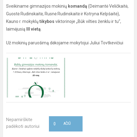
Sveikiname gimnazijos mokinių
komandą
(Deimantė Veličkaitė,
Guostė Rudinskaitė, Rusnė Rudinskaitė ir Kotryna Kelpšaitė),
Kauno r. mokyklų
tikybos
viktorinoje „Būk vilties ženklu ir tu“,
laimėjusią
III vietą
.
Už mokinių paruošimą dėkojame mokytojui Juliui Tovtkevičiui
Nepamirškite
0
AČIŪ
padėkoti autoriui