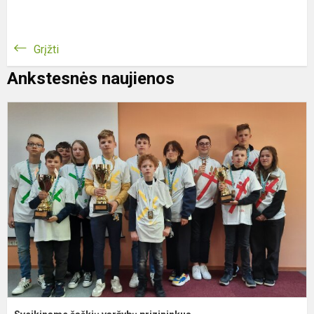
Grįžti
Ankstesnės naujienos
S
š
v
p