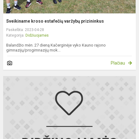
Sveikiname kroso estafečių varžybų prizininkus
Paskelbta: 2023-04-28
Kategorija:
Didžiuojamės
Balandžio mėn. 27 dieną Kačerginėje vyko Kauno rajono
gimnazijų/progimnazijų mok...
Plačiau
K
„
ž
a
L
k