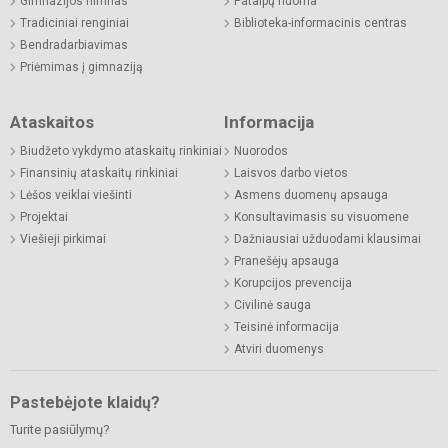
Gimnazijos himnas
Patalpų nuoma
Tradiciniai renginiai
Biblioteka-informacinis centras
Bendradarbiavimas
Priėmimas į gimnaziją
Ataskaitos
Informacija
Biudžeto vykdymo ataskaitų rinkiniai
Nuorodos
Finansinių ataskaitų rinkiniai
Laisvos darbo vietos
Lėšos veiklai viešinti
Asmens duomenų apsauga
Projektai
Konsultavimasis su visuomene
Viešieji pirkimai
Dažniausiai užduodami klausimai
Pranešėjų apsauga
Korupcijos prevencija
Civilinė sauga
Teisinė informacija
Atviri duomenys
Pastebėjote klaidų?
Turite pasiūlymų?