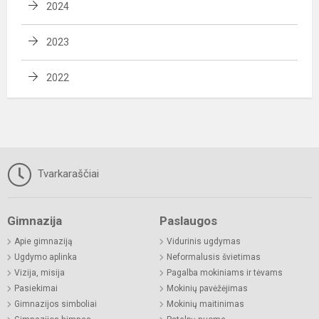
2024
2023
2022
Tvarkaraščiai
Gimnazija
Paslaugos
Apie gimnaziją
Vidurinis ugdymas
Ugdymo aplinka
Neformalusis švietimas
Vizija, misija
Pagalba mokiniams ir tėvams
Pasiekimai
Mokinių pavėžėjimas
Gimnazijos simboliai
Mokinių maitinimas