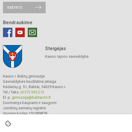
RAŠYKITE
Bendraukime
Steigėjas
Kauno rajono savivaldybė
Kauno r. Babtų gimnazija
Savivaldybės biudžetinė įstaiga
Kėdainių g. 51, Babtai, 54329 Kauno r.
Tel./ faks.
(0 37) 555 212
El. p.
gimnazija@babtai.lm.lt
Duomenys kaupiami ir saugomi
Juridinių asmenų registre
Įmonės kodas 191089878