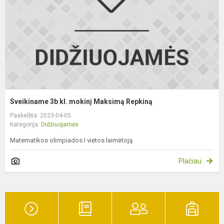
M
R
Sveikiname 3b kl. mokinį Maksimą Repkiną
Paskelbta: 2023-04-05
Kategorija:
Didžiuojamės
Matematikos olimpiados I vietos laimėtoją
Plačiau