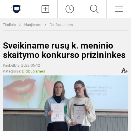
Paieška
Men
Titulinis
Naujienos
Didžiuojamės
Sveikiname rusų k. meninio
skaitymo konkurso prizininkes
Paskelbta: 2023-05-12
Kategorija:
Didžiuojamės