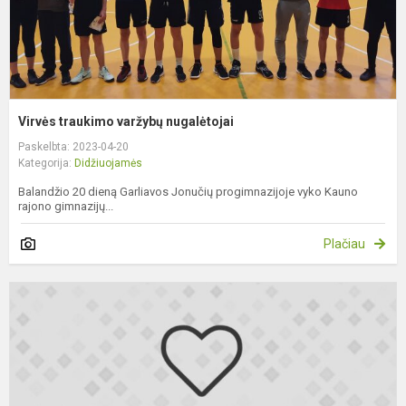
Virvės traukimo varžybų nugalėtojai
Paskelbta: 2023-04-20
Kategorija:
Didžiuojamės
Balandžio 20 dieną Garliavos Jonučių progimnazijoje vyko Kauno
rajono gimnazijų...
Plačiau
S
6
kl
m
U
D