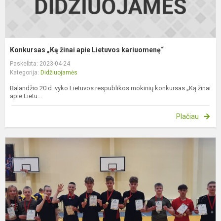
Konkursas „Ką žinai apie Lietuvos kariuomenę“
Paskelbta: 2023-04-24
Kategorija:
Didžiuojamės
Balandžio 20 d. vyko Lietuvos respublikos mokinių konkursas „Ką žinai
apie Lietu...
Plačiau
V
t
v
n