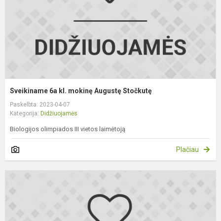
S
Sveikiname 6a kl. mokinę Augustę Stočkutę
Paskelbta: 2023-04-07
Kategorija:
Didžiuojamės
Biologijos olimpiados III vietos laimėtoją
Plačiau
S
E
P
v