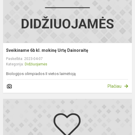
Sveikiname 6b kl. mokinę Urtę Dainoraitę
Paskelbta: 2023-04-07
Kategorija:
Didžiuojamės
Biologijos olimpiados II vietos laimėtoją
Plačiau
S
6
kl
m
A