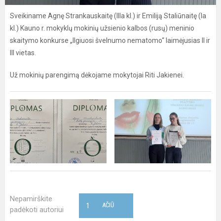
Sveikiname Agnę Strankauskaitę (IIIa kl.) ir Emiliją Staliūnaitę (Ia
kl.) Kauno r. mokyklų mokinių užsienio kalbos (rusų) meninio
skaitymo konkurse „Ilgiuosi švelnumo nematomo“ laimėjusias II ir
III vietas.
Už mokinių parengimą dėkojame mokytojai Riti Jakienei.
Nepamirškite
1
AČIŪ
padėkoti autoriui