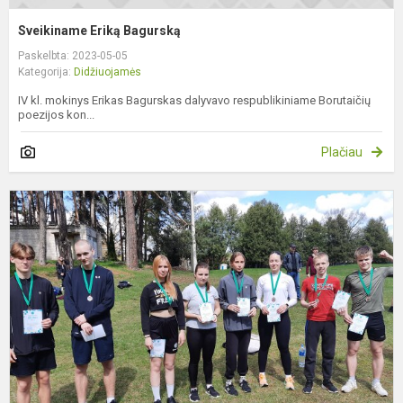
Sveikiname Eriką Bagurską
Paskelbta: 2023-05-05
Kategorija:
Didžiuojamės
IV kl. mokinys Erikas Bagurskas dalyvavo respublikiniame Borutaičių
poezijos kon...
Plačiau
S
k
e
v
p