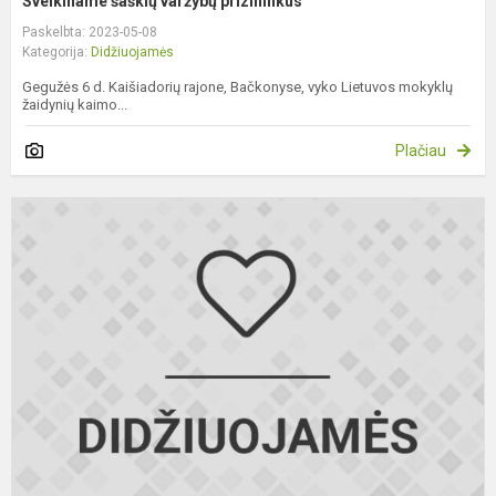
Sveikiname šaškių varžybų prizininkus
Paskelbta: 2023-05-08
Kategorija:
Didžiuojamės
Gegužės 6 d. Kaišiadorių rajone, Bačkonyse, vyko Lietuvos mokyklų
žaidynių kaimo...
Plačiau
S
E
B