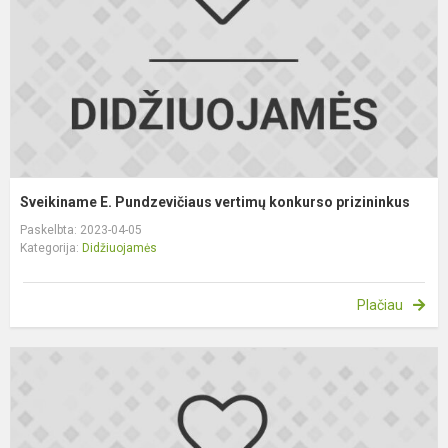
k
p
Sveikiname E. Pundzevičiaus vertimų konkurso prizininkus
Paskelbta: 2023-04-05
Kategorija:
Didžiuojamės
Plačiau
S
3
kl
m