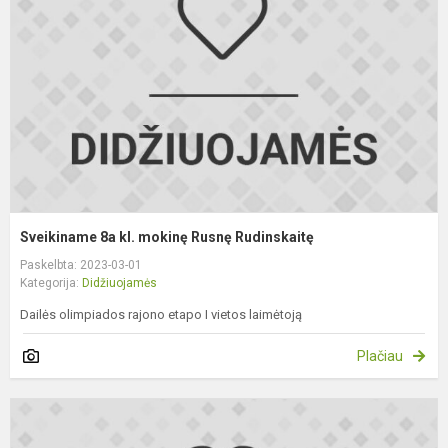
m
R
R
Sveikiname 8a kl. mokinę Rusnę Rudinskaitę
Paskelbta: 2023-03-01
Kategorija:
Didžiuojamės
Dailės olimpiados rajono etapo I vietos laimėtoją
Plačiau
S
I