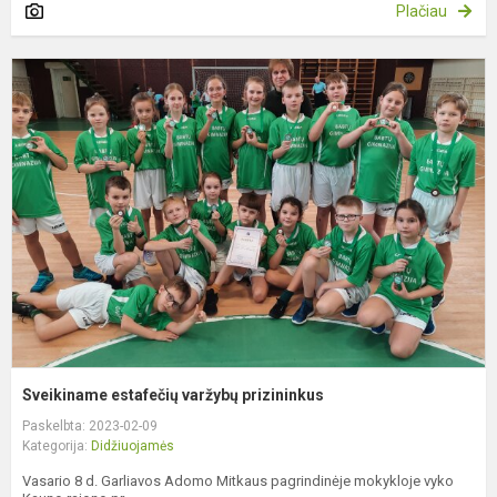
Plačiau
S
e
v
p
Sveikiname estafečių varžybų prizininkus
Paskelbta: 2023-02-09
Kategorija:
Didžiuojamės
Vasario 8 d. Garliavos Adomo Mitkaus pagrindinėje mokykloje vyko