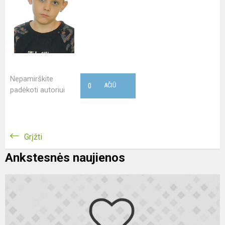
Nepamirškite
0
AČIŪ
padėkoti autoriui
Grįžti
Ankstesnės naujienos
S
3
kl
m