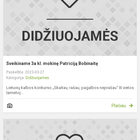
P
B
Sveikiname 3a kl. mokinę Patriciją Bobinaitę
Paskelbta: 2023-03-27
Kategorija:
Didžiuojamės
Lietuvių kalbos konkurso „Skaitau, rašau, pagalbos neprašau“ III vietos
laimėtoj...
Plačiau
S
8
kl