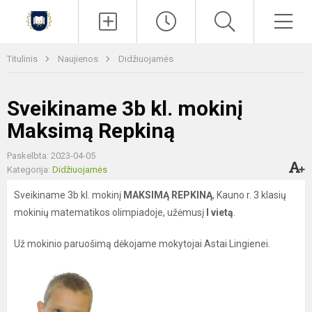
Paieška
Men
Titulinis
Naujienos
Didžiuojamės
Sveikiname 3b kl. mokinį
Maksimą Repkiną
Paskelbta: 2023-04-05
Kategorija:
Didžiuojamės
Sveikiname 3b kl. mokinį
MAKSIMĄ REPKINĄ
, Kauno r. 3 klasių
mokinių matematikos olimpiadoje, užėmusį
I vietą
.
Už mokinio paruošimą dėkojame mokytojai Astai Lingienei.