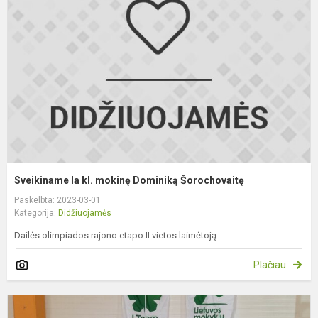
kl
m
D
Š
Sveikiname Ia kl. mokinę Dominiką Šorochovaitę
Paskelbta: 2023-03-01
Kategorija:
Didžiuojamės
Dailės olimpiados rajono etapo II vietos laimėtoją
Plačiau
S