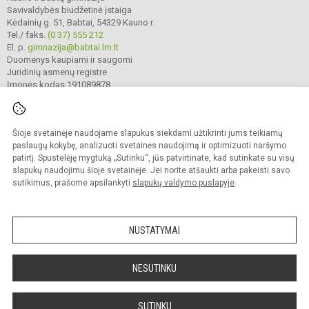
Savivaldybės biudžetinė įstaiga
Kėdainių g. 51, Babtai, 54329 Kauno r.
Tel./ faks.
(0 37) 555 212
El. p.
gimnazija@babtai.lm.lt
Duomenys kaupiami ir saugomi
Juridinių asmenų registre
Įmonės kodas 191089878
Šioje svetainėje naudojame slapukus siekdami užtikrinti jums teikiamų
© 2025. Kauno r. Babtų gimnazija. Visos teisės saugomos.
Kopijuoti turinį be raštiško gimnazijos sutikimo griežtai draudžiama.
paslaugų kokybę, analizuoti svetainės naudojimą ir optimizuoti naršymo
patirtį. Spustelėję mygtuką „Sutinku“, jūs patvirtinate, kad sutinkate su visų
Prieinamumo paraiška
Slapukų politika
slapukų naudojimu šioje svetainėje. Jei norite atšaukti arba pakeisti savo
sutikimus, prašome apsilankyti
slapukų valdymo puslapyje
.
Sumanus būdas atnaujinti
mokyklos interneto
svetainę
NUSTATYMAI
NESUTINKU
SUTINKU