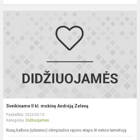
S
II
kl
m
A
Z
Sveikiname II kl. mokinę Andrėją Zelevą
Paskelbta: 2023-02-13
Kategorija:
Didžiuojamės
Rusų kalbos (užsienio) olimpiados rajono etapo III vietos laimėtoją