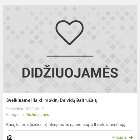
S
I
kl
m
D
B
Sveikiname IIIa kl. mokinį Deividą Baltrušaitį
Paskelbta: 2023-02-13
Kategorija:
Didžiuojamės
Rusų kalbos (užsienio) olimpiados rajono etapo II vietos laimėtoją
Plačiau