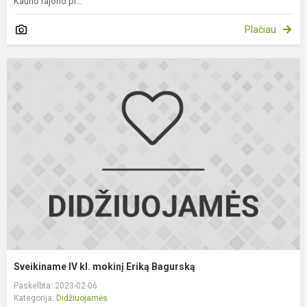
Kauno rajono pr...
Plačiau
S
I
kl
m
E
B
Sveikiname IV kl. mokinį Eriką Bagurską
Paskelbta: 2023-02-06
Kategorija:
Didžiuojamės