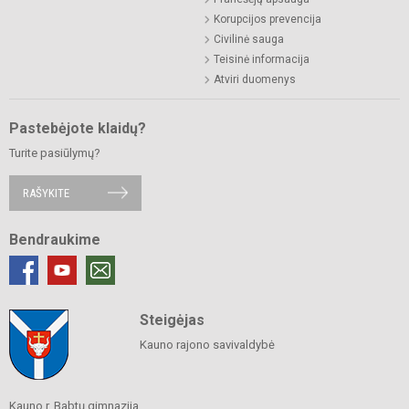
Korupcijos prevencija
Civilinė sauga
Teisinė informacija
Atviri duomenys
Pastebėjote klaidų?
Turite pasiūlymų?
RAŠYKITE
Bendraukime
Steigėjas
Kauno rajono savivaldybė
Kauno r. Babtų gimnazija