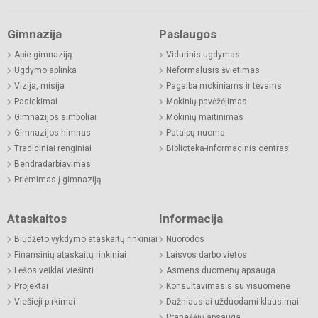
Gimnazija
Paslaugos
Apie gimnaziją
Vidurinis ugdymas
Ugdymo aplinka
Neformalusis švietimas
Vizija, misija
Pagalba mokiniams ir tėvams
Pasiekimai
Mokinių pavėžėjimas
Gimnazijos simboliai
Mokinių maitinimas
Gimnazijos himnas
Patalpų nuoma
Tradiciniai renginiai
Biblioteka-informacinis centras
Bendradarbiavimas
Priėmimas į gimnaziją
Ataskaitos
Informacija
Biudžeto vykdymo ataskaitų rinkiniai
Nuorodos
Finansinių ataskaitų rinkiniai
Laisvos darbo vietos
Lėšos veiklai viešinti
Asmens duomenų apsauga
Projektai
Konsultavimasis su visuomene
Viešieji pirkimai
Dažniausiai užduodami klausimai
Pranešėjų apsauga