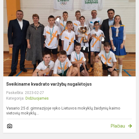
k
v
n
Sveikiname kvadrato varžybų nugalėtojus
Paskelbta: 2023-02-27
Kategorija:
Didžiuojamės
Vasario 25 d. gimnazijoje vyko Lietuvos mokyklų žaidynių kaimo
vietovių mokyklų...
Plačiau