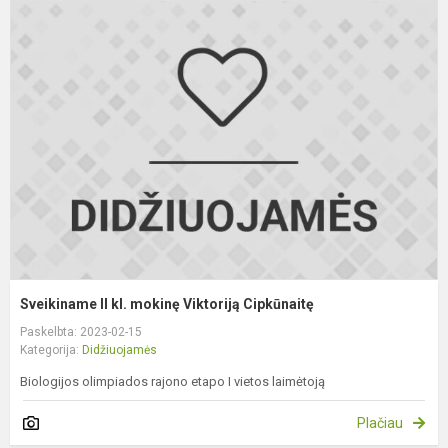
S
II
kl
m
V
C
Sveikiname II kl. mokinę Viktoriją Cipkūnaitę
Paskelbta: 2023-02-15
Kategorija:
Didžiuojamės
Biologijos olimpiados rajono etapo I vietos laimėtoją
Plačiau