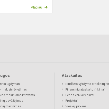
Plačiau
augos
Ataskaitos
rinis ugdymas
Biudžeto vykdymo ataskaitų rin
rmalusis švietimas
Finansinių ataskaitų rinkiniai
lba mokiniams ir tėvams
Lėšos veiklai viešinti
nių pavėžėjimas
Projektai
nių maitinimas
Viešieji pirkimai