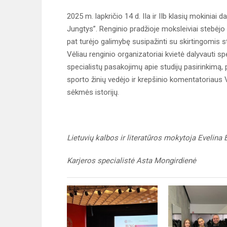
2025 m. lapkričio 14 d. IIa ir IIb klasių mokinia
Jungtys”. Renginio pradžioje moksleiviai stebėj
pat turėjo galimybę susipažinti su skirtingomis st
Vėliau renginio organizatoriai kvietė dalyvauti sp
specialistų pasakojimų apie studijų pasirinkimą,
sporto žinių vedėjo ir krepšinio komentatoriaus
sėkmės istorijų.
Lietuvių kalbos ir literatūros mokytoja Evelina 
Karjeros specialistė Asta Mongirdienė