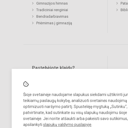
Gimnazijos himnas
Pat
Tradiciniai renginiai
Bibl
Bendradarbiavimas
Priėmimas į gimnaziją
Pastebėjote klaidų?
Bend
Turite pasiūlymų?
RAŠYKITE
Šioje svetainėje naudojame slapukus siekdami užtikrinti j
teikiamų paslaugų kokybę, analizuoti svetainės naudojimą 
optimizuoti naršymo patirtį. Spustelėję mygtuką „Sutinku“,
patvirtinate, kad sutinkate su visų slapukų naudojimu šioje
svetainėje. Jei norite atšaukti arba pakeisti savo sutikimu
© 2025. Kauno r. Babtų gimnazija. Visos teisės saugomos.
apsilankyti
slapukų valdymo puslapyje
.
Kopijuoti turinį be raštiško gimnazijos sutikimo griežtai draudžiama.