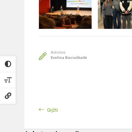
Autorius:
Evelina Baciuškaitė
Grįžti