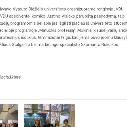
i dalyvavo Vytauto Didžiojo universiteto organizuotame renginyje „VDU
o VDU absolvento, komiko Justino Visicko paruoštą pasirodymą, taip
udijų programomis bei apie jas išgirsti plačiau iš universiteto studen
ecialioje programoje „Matuokis profesiją”. Mokiniai klausė įvairių sriči
 profesinius iššūkius. Gimnazistai teigė, kad jiems buvo įdomu klausyt
 Viliaus Stalgaičio bei marketingo specialisto Skomanto Rukuižos
Baciuškaitė