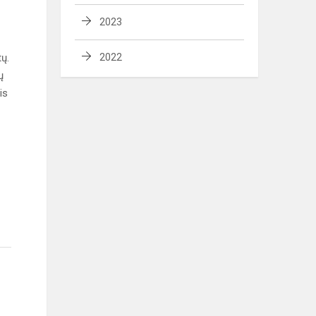
2023
tų.
2022
ų
is