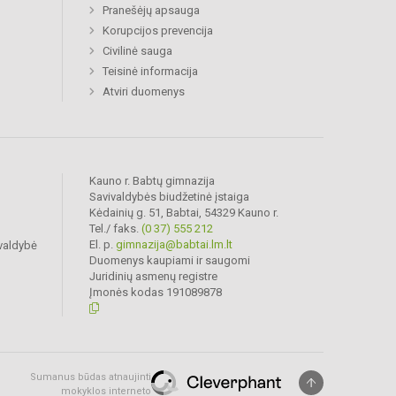
Pranešėjų apsauga
Korupcijos prevencija
Civilinė sauga
Teisinė informacija
Atviri duomenys
Kauno r. Babtų gimnazija
Savivaldybės biudžetinė įstaiga
Kėdainių g. 51, Babtai, 54329 Kauno r.
Tel./ faks.
(0 37) 555 212
El. p.
gimnazija@babtai.lm.lt
valdybė
Duomenys kaupiami ir saugomi
Juridinių asmenų registre
Įmonės kodas 191089878
Sumanus būdas atnaujinti
mokyklos interneto