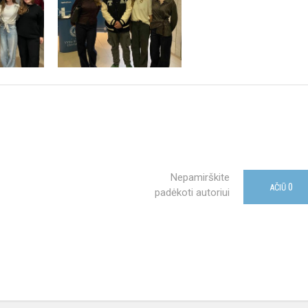
Nepamirškite
0
AČIŪ
padėkoti autoriui