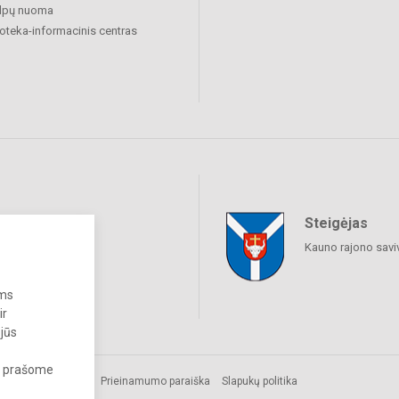
alpų nuoma
ioteka-informacinis centras
Steigėjas
raukime
Kauno rajono savi
ums
ir
 jūs
s, prašome
Prieinamumo paraiška
Slapukų politika