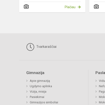
Plačiau
Tvarkaraščiai
Gimnazija
Pasl
Apie gimnaziją
Vidu
Ugdymo aplinka
Nefo
Vizija, misija
Paga
Pasiekimai
Moki
Gimnazijos simboliai
Moki