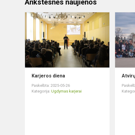
Ankstesnės naujienos
Karjeros
diena
Karjeros diena
Atvirų
Paskelbta: 2025-05-26
Paskelb
Kategorija:
Ugdymas karjerai
Kategor