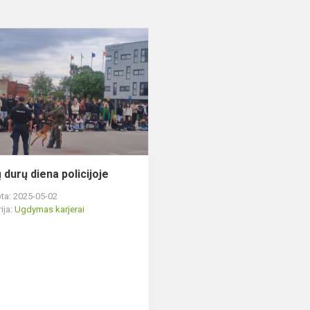
Atvirų
durų
diena
policijoje
 durų diena policijoje
ta: 2025-05-02
ija:
Ugdymas karjerai