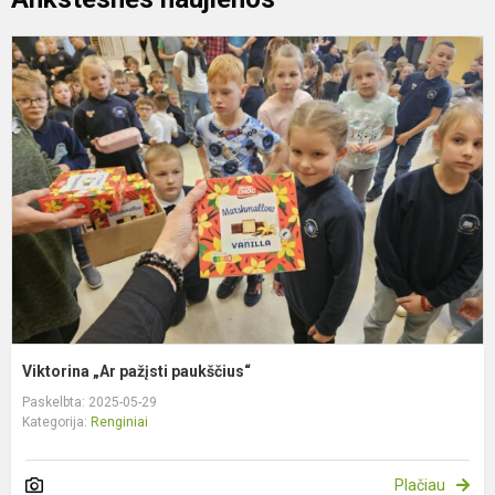
V
„
p
p
Viktorina „Ar pažįsti paukščius“
Paskelbta: 2025-05-29
Kategorija:
Renginiai
Plačiau