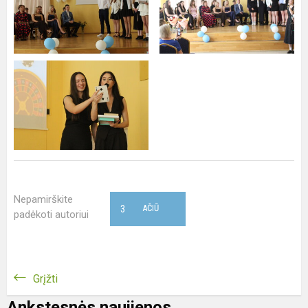
Nepamirškite
3
AČIŪ
padėkoti autoriui
Grįžti
Ankstesnės naujienos