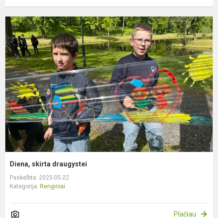
D
s
d
Diena, skirta draugystei
Paskelbta: 2025-05-22
Kategorija:
Renginiai
Plačiau