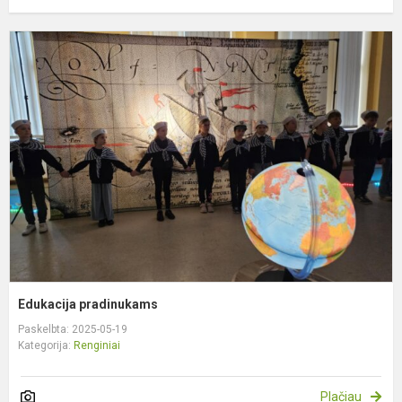
E
p
Edukacija pradinukams
Paskelbta: 2025-05-19
Kategorija:
Renginiai
Plačiau