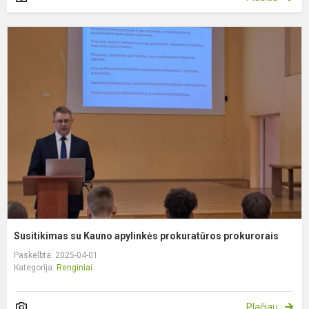
S
s
K
a
p
p
Susitikimas su Kauno apylinkės prokuratūros prokurorais
Paskelbta: 2025-04-01
Kategorija:
Renginiai
Plačiau