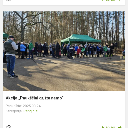
A
„
g
n
Akcija „Paukščiai grįžta namo“
Paskelbta: 2025-03-24
Kategorija:
Renginiai
Plačiau