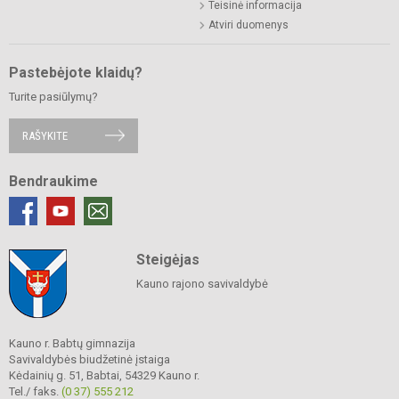
Teisinė informacija
Atviri duomenys
Pastebėjote klaidų?
Turite pasiūlymų?
RAŠYKITE
Bendraukime
Steigėjas
Kauno rajono savivaldybė
Kauno r. Babtų gimnazija
Savivaldybės biudžetinė įstaiga
Kėdainių g. 51, Babtai, 54329 Kauno r.
Tel./ faks.
(0 37) 555 212