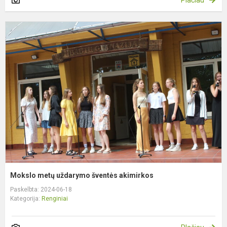
M
m
u
š
a
Mokslo metų uždarymo šventės akimirkos
Paskelbta: 2024-06-18
Kategorija:
Renginiai