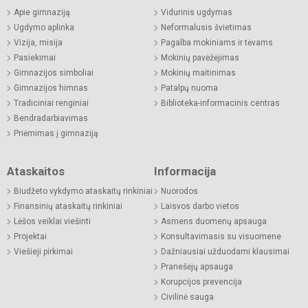
Apie gimnaziją
Vidurinis ugdymas
Ugdymo aplinka
Neformalusis švietimas
Vizija, misija
Pagalba mokiniams ir tėvams
Pasiekimai
Mokinių pavėžėjimas
Gimnazijos simboliai
Mokinių maitinimas
Gimnazijos himnas
Patalpų nuoma
Tradiciniai renginiai
Biblioteka-informacinis centras
Bendradarbiavimas
Priėmimas į gimnaziją
Ataskaitos
Informacija
Biudžeto vykdymo ataskaitų rinkiniai
Nuorodos
Finansinių ataskaitų rinkiniai
Laisvos darbo vietos
Lėšos veiklai viešinti
Asmens duomenų apsauga
Projektai
Konsultavimasis su visuomene
Viešieji pirkimai
Dažniausiai užduodami klausimai
Pranešėjų apsauga
Korupcijos prevencija
Civilinė sauga