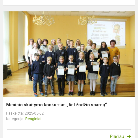
M
s
k
„
ž
s
Meninio skaitymo konkursas „Ant žodžio sparnų“
Paskelbta: 2025-05-02
Kategorija:
Renginiai
Plačiau