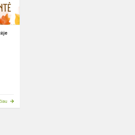
tėje
čiau