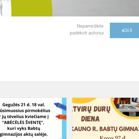
Nepamirškite
0
AČIŪ
padėkoti autoriui
Kvietimas
būsimiems
pirmokams
ir
jų
tėveliams