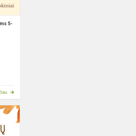
ems 5-
čiau
Kviečiame
dalyvauti
šventėje