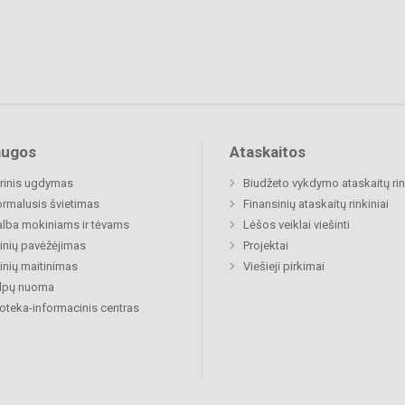
augos
Ataskaitos
rinis ugdymas
Biudžeto vykdymo ataskaitų rin
rmalusis švietimas
Finansinių ataskaitų rinkiniai
lba mokiniams ir tėvams
Lėšos veiklai viešinti
nių pavėžėjimas
Projektai
nių maitinimas
Viešieji pirkimai
alpų nuoma
ioteka-informacinis centras