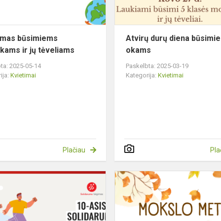
imas būsimiems
Atvirų durų diena būsimi
kams ir jų tėveliams
okams
ta: 2025-05-14
Paskelbta: 2025-03-19
ija:
Kvietimai
Kategorija:
Kvietimai
Plačiau
Pla
Solidarumo
bėgimas
2023