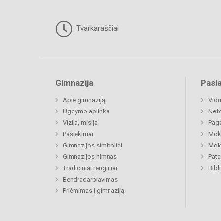
Tvarkaraščiai
Gimnazija
Pasl
Apie gimnaziją
Vidu
Ugdymo aplinka
Nefo
Vizija, misija
Paga
Pasiekimai
Moki
Gimnazijos simboliai
Moki
Gimnazijos himnas
Pat
Tradiciniai renginiai
Bibl
Bendradarbiavimas
Priėmimas į gimnaziją