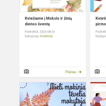
šventę
Kviečiame į Mokslo ir žinių
Kviet
dienos šventę
pirmo
Paskelbta: 2025-08-26
Paskelb
Kategorija:
Kvietimai
Kategor
Plačiau
Kviečiame
į
Mokslo
metų