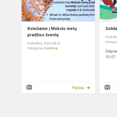
pradžios
šventę
Kviečiame į Mokslo metų
Solid
pradžios šventę
Paskelb
Kategor
Paskelbta: 2024-08-22
Kategorija:
Kvietimai
Dalyva
10-07
Plačiau