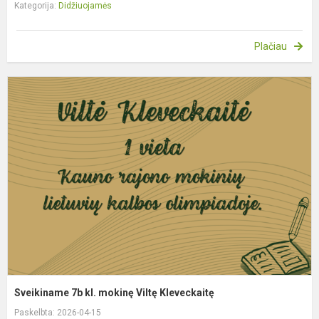
Kategorija:
Didžiuojamės
Plačiau
S
7
kl
m
V
K
Sveikiname 7b kl. mokinę Viltę Kleveckaitę
Paskelbta: 2026-04-15