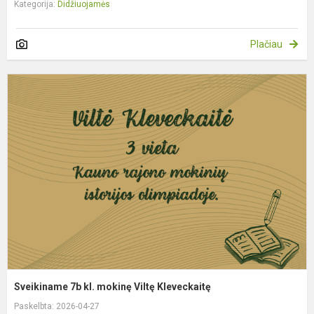
Kategorija:
Didžiuojamės
Plačiau
S
7
kl
m
V
K
Sveikiname 7b kl. mokinę Viltę Kleveckaitę
Paskelbta: 2026-04-27