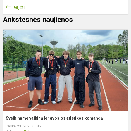
Grįžti
Ankstesnės naujienos
S
v
l
a
k
Sveikiname vaikinų lengvosios atletikos komandą
Paskelbta: 2026-05-19