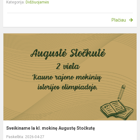
Kategorija:
Didžiuojamės
Plačiau
S
I
kl
m
A
S
Sveikiname Ia kl. mokinę Augustę Stočkutę
Paskelbta: 2026-04-27