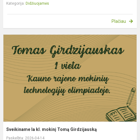
Kategorija:
Didžiuojamės
Plačiau
S
I
kl
m
T
G
Sveikiname Ia kl. mokinį Tomą Girdzijauską
Paskelbta: 2026-04-14