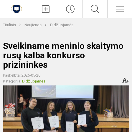
Paieška
Men
Titulinis
Naujienos
Didžiuojamės
Sveikiname meninio skaitymo
rusų kalba konkurso
prizininkes
Paskelbta: 2026-05-20
Kategorija:
Didžiuojamės