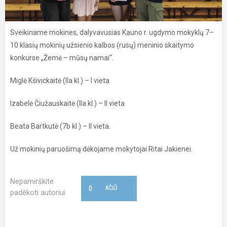
Sveikiname mokines, dalyvavusias Kauno r. ugdymo mokyklų 7–
10 klasių mokinių užsienio kalbos (rusų) meninio skaitymo
konkurse „Žemė – mūsų namai“.
Miglė Kšivickaitė (IIa kl.) – I vieta
Izabelė Čiužauskaitė (IIa kl.) – II vieta
Beata Bartkutė (7b kl.) – II vieta.
Už mokinių paruošimą dėkojame mokytojai Ritai Jakienei.
Nepamirškite
0
AČIŪ
padėkoti autoriui