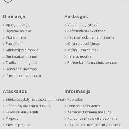
Gimnazija
Paslaugos
Apie gimnaziją
Vidurinis ugdymas
Ugdymo aplinka
Neformalusis švietimas
Vizija, misija
Pagalba mokiniams ir tėvams
Pasiekimai
Mokinių pavėžėjimas
Gimnazijos simboliai
Mokinių maitinimas
Gimnazijos himnas
Patalpų nuoma
Tradiciniai renginiai
Biblioteka-informacinis centras
Bendradarbiavimas
Priėmimas į gimnaziją
Ataskaitos
Informacija
Biudžeto vykdymo ataskaitų rinkiniai
Nuorodos
Finansinių ataskaitų rinkiniai
Laisvos darbo vietos
Lėšos veiklai viešinti
Asmens duomenų apsauga
Projektai
Konsultavimasis su visuomene
Viešieji pirkimai
Dažniausiai užduodami klausimai