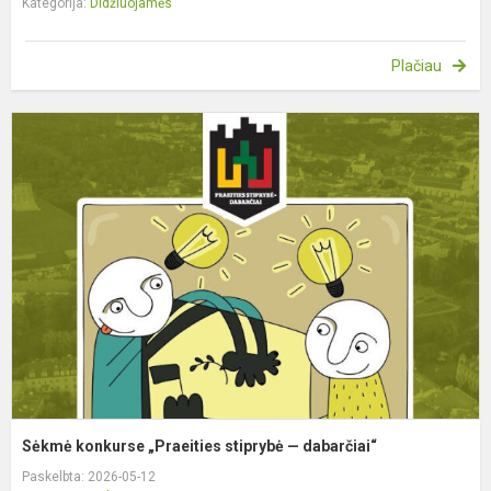
Kategorija:
Didžiuojamės
Plačiau
S
k
„
s
d
Sėkmė konkurse „Praeities stiprybė — dabarčiai“
Paskelbta: 2026-05-12