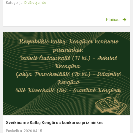
Kategorija:
Didžiuojamės
Plačiau
S
K
K
k
p
Sveikiname Kalbų Kengūros konkurso prizininkes
Paskelbta: 2026-04-15