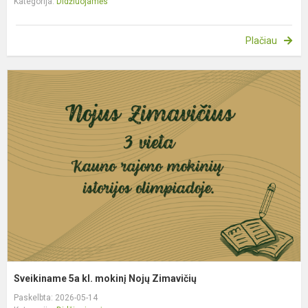
Kategorija:
Didžiuojamės
Plačiau
S
5
kl
m
N
Z
Sveikiname 5a kl. mokinį Nojų Zimavičių
Paskelbta: 2026-05-14