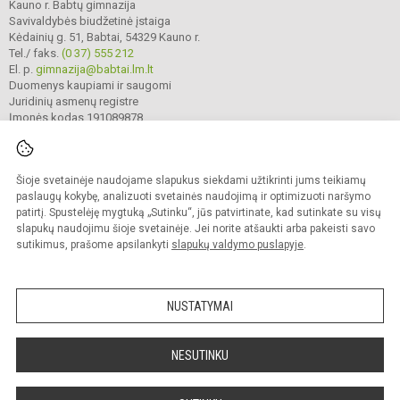
Kauno r. Babtų gimnazija
Savivaldybės biudžetinė įstaiga
Kėdainių g. 51, Babtai, 54329 Kauno r.
Tel./ faks.
(0 37) 555 212
El. p.
gimnazija@babtai.lm.lt
Duomenys kaupiami ir saugomi
Juridinių asmenų registre
Įmonės kodas 191089878
Šioje svetainėje naudojame slapukus siekdami užtikrinti jums teikiamų
© 2025. Kauno r. Babtų gimnazija. Visos teisės saugomos.
Kopijuoti turinį be raštiško gimnazijos sutikimo griežtai draudžiama.
paslaugų kokybę, analizuoti svetainės naudojimą ir optimizuoti naršymo
patirtį. Spustelėję mygtuką „Sutinku“, jūs patvirtinate, kad sutinkate su visų
Prieinamumo paraiška
Slapukų politika
slapukų naudojimu šioje svetainėje. Jei norite atšaukti arba pakeisti savo
sutikimus, prašome apsilankyti
slapukų valdymo puslapyje
.
Sumanus būdas atnaujinti
mokyklos interneto
svetainę
NUSTATYMAI
NESUTINKU