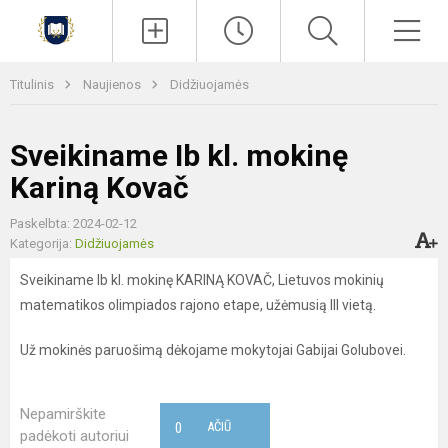
Paieška
Men
Titulinis
Naujienos
Didžiuojamės
Sveikiname Ib kl. mokinę
Kariną Kovač
Paskelbta: 2024-02-12
Kategorija:
Didžiuojamės
Sveikiname Ib kl. mokinę KARINĄ KOVAČ, Lietuvos mokinių
matematikos olimpiados rajono etape, užėmusią III vietą.
Už mokinės paruošimą dėkojame mokytojai Gabijai Golubovei.
Nepamirškite
0
AČIŪ
padėkoti autoriui