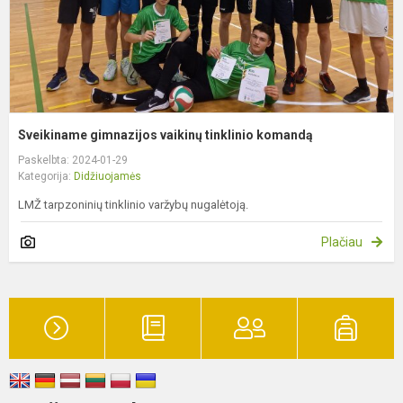
Sveikiname gimnazijos vaikinų tinklinio komandą
Paskelbta: 2024-01-29
Kategorija:
Didžiuojamės
LMŽ tarpzoninių tinklinio varžybų nugalėtoją.
Plačiau