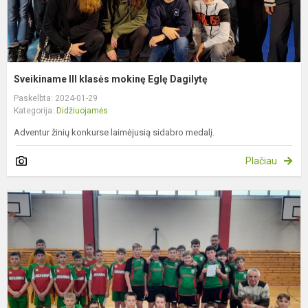
Sveikiname III klasės mokinę Eglę Dagilytę
Paskelbta: 2024-01-29
Kategorija:
Didžiuojamės
Adventur žinių konkurse laimėjusią sidabro medalį.
Plačiau
S
g
b
k
k