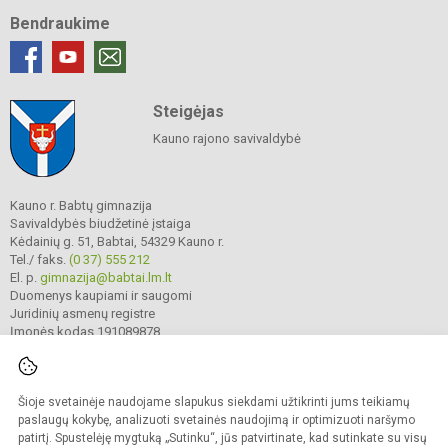
Bendraukime
Steigėjas
Kauno rajono savivaldybė
Kauno r. Babtų gimnazija
Savivaldybės biudžetinė įstaiga
Kėdainių g. 51, Babtai, 54329 Kauno r.
Tel./ faks.
(0 37) 555 212
El. p.
gimnazija@babtai.lm.lt
Duomenys kaupiami ir saugomi
Juridinių asmenų registre
Įmonės kodas 191089878
Šioje svetainėje naudojame slapukus siekdami užtikrinti jums teikiamų
© 2025. Kauno r. Babtų gimnazija. Visos teisės saugomos.
Kopijuoti turinį be raštiško gimnazijos sutikimo griežtai draudžiama.
paslaugų kokybę, analizuoti svetainės naudojimą ir optimizuoti naršymo
patirtį. Spustelėję mygtuką „Sutinku“, jūs patvirtinate, kad sutinkate su visų
Prieinamumo paraiška
Slapukų politika