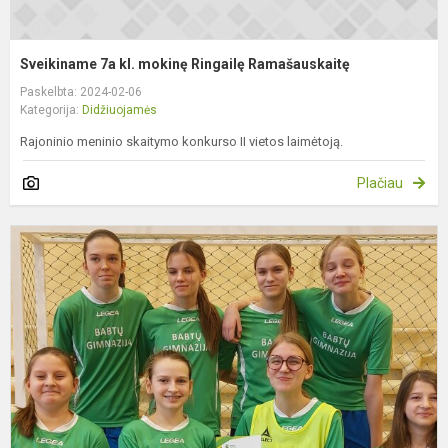
Sveikiname 7a kl. mokinę Ringailę Ramašauskaitę
Paskelbta: 2024-02-06
Kategorija:
Didžiuojamės
Rajoninio meninio skaitymo konkurso II vietos laimėtoją.
Plačiau
S
g
m
f
k