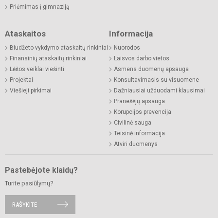
Priėmimas į gimnaziją
Ataskaitos
Informacija
Biudžeto vykdymo ataskaitų rinkiniai
Nuorodos
Finansinių ataskaitų rinkiniai
Laisvos darbo vietos
Lėšos veiklai viešinti
Asmens duomenų apsauga
Projektai
Konsultavimasis su visuomene
Viešieji pirkimai
Dažniausiai užduodami klausimai
Pranešėjų apsauga
Korupcijos prevencija
Civilinė sauga
Teisinė informacija
Atviri duomenys
Pastebėjote klaidų?
Turite pasiūlymų?
RAŠYKITE