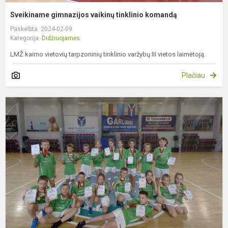
Sveikiname gimnazijos vaikinų tinklinio komandą
Paskelbta: 2024-02-09
Kategorija:
Didžiuojamės
LMŽ kaimo vietovių tarpzoninių tinklinio varžybų III vietos laimėtoją.
Plačiau
S
g
p
k
m
k