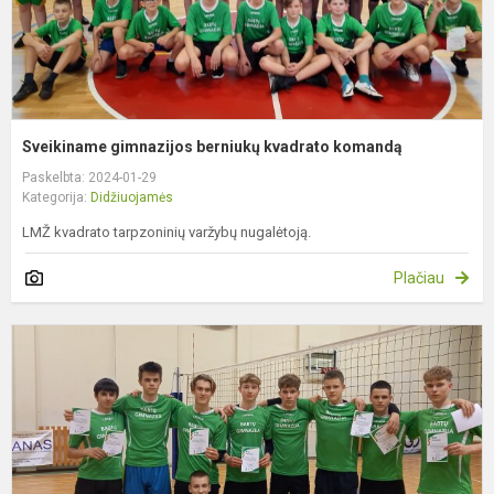
Sveikiname gimnazijos berniukų kvadrato komandą
Paskelbta: 2024-01-29
Kategorija:
Didžiuojamės
LMŽ kvadrato tarpzoninių varžybų nugalėtoją.
Plačiau
S
g
v
t
k