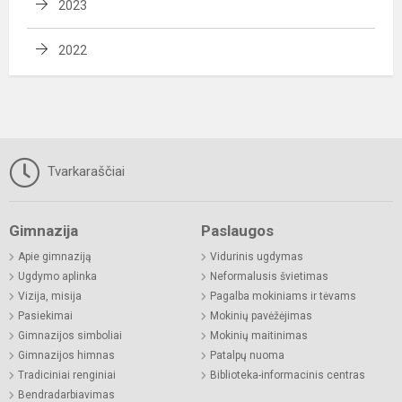
2023
2022
Tvarkaraščiai
Gimnazija
Paslaugos
Apie gimnaziją
Vidurinis ugdymas
Ugdymo aplinka
Neformalusis švietimas
Vizija, misija
Pagalba mokiniams ir tėvams
Pasiekimai
Mokinių pavėžėjimas
Gimnazijos simboliai
Mokinių maitinimas
Gimnazijos himnas
Patalpų nuoma
Tradiciniai renginiai
Biblioteka-informacinis centras
Bendradarbiavimas