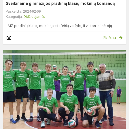
Sveikiname gimnazijos pradinių klasių mokinių komandą
Paskelbta: 2024-02-09
Kategorija:
Didžiuojamės
LMŽ pradinių klasių mokinių estafečių varžybų II vietos laimėtoją.
Plačiau
S
g
v
t
k