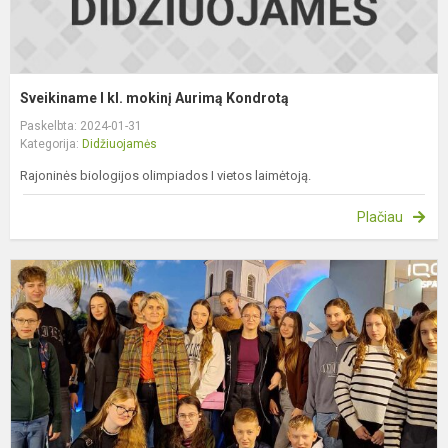
Sveikiname I kl. mokinį Aurimą Kondrotą
Paskelbta: 2024-01-31
Kategorija:
Didžiuojamės
Rajoninės biologijos olimpiados I vietos laimėtoją.
Plačiau
S
II
k
m
E
D