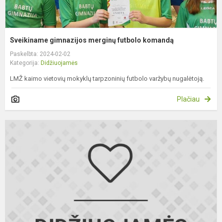
Sveikiname gimnazijos merginų futbolo komandą
Paskelbta: 2024-02-02
Kategorija:
Didžiuojamės
LMŽ kaimo vietovių mokyklų tarpzoninių futbolo varžybų nugalėtoją.
Plačiau
S
I
kl
m
A
K