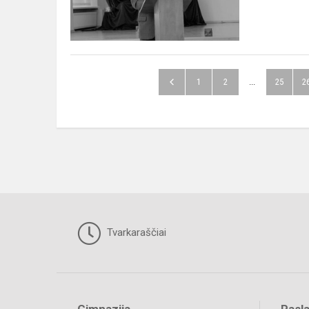
1
2
...
25
2
Tvarkaraščiai