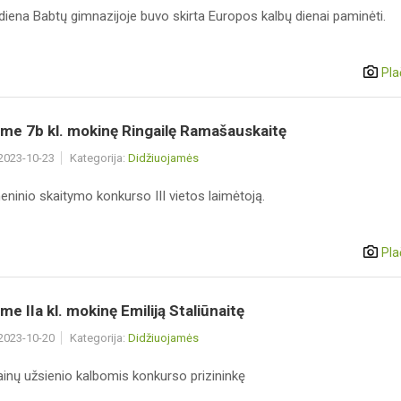
diena Babtų gimnazijoje buvo skirta Europos kalbų dienai paminėti.
Pla
me 7b kl. mokinę Ringailę Ramašauskaitę
 2023-10-23
Kategorija:
Didžiuojamės
ninio skaitymo konkurso III vietos laimėtoją.
Pla
me IIa kl. mokinę Emiliją Staliūnaitę
 2023-10-20
Kategorija:
Didžiuojamės
ainų užsienio kalbomis konkurso prizininkę