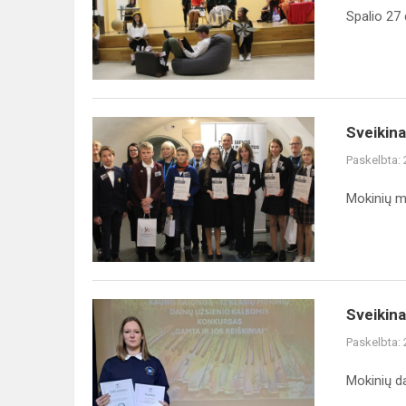
renginiai
Spalio 27 
Sveikiname
Sveikina
7b
Paskelbta:
kl.
mokinę
Mokinių me
Ringailę
Ramašauskaitę
Sveikiname
Sveikina
IIa
Paskelbta:
kl.
mokinę
Mokinių d
Emiliją