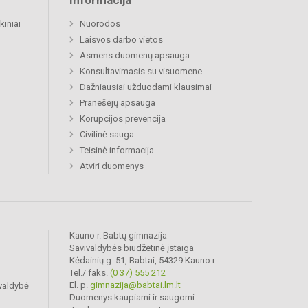
Informacija
kiniai
Nuorodos
Laisvos darbo vietos
Asmens duomenų apsauga
Konsultavimasis su visuomene
Dažniausiai užduodami klausimai
Pranešėjų apsauga
Korupcijos prevencija
Civilinė sauga
Teisinė informacija
Atviri duomenys
Kauno r. Babtų gimnazija
Savivaldybės biudžetinė įstaiga
Kėdainių g. 51, Babtai, 54329 Kauno r.
Tel./ faks.
(0 37) 555 212
El. p.
gimnazija@babtai.lm.lt
valdybė
Duomenys kaupiami ir saugomi