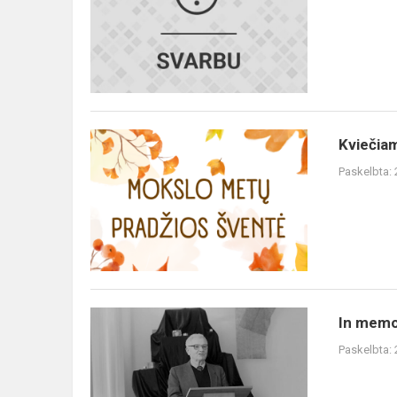
sėkmės
istorijos
Kviečiame
Kviečiam
dalyvauti
Paskelbta:
šventėje
In
In mem
memoriam
Paskelbta: