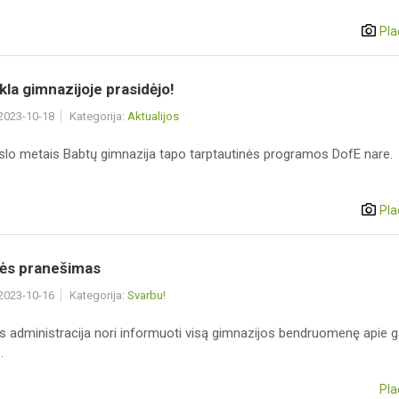
Pla
kla gimnazijoje prasidėjo!
 2023-10-18
Kategorija:
Aktualijos
slo metais Babtų gimnazija tapo tarptautinės programos DofE nare.
Pla
rės pranešimas
 2023-10-16
Kategorija:
Svarbu!
s administracija nori informuoti visą gimnazijos bendruomenę apie 
.
Pla