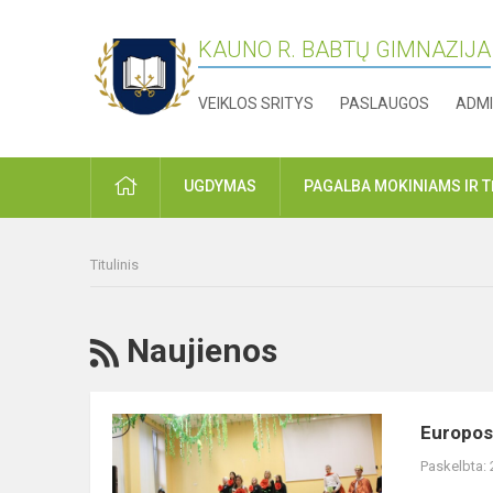
KAUNO R. BABTŲ GIMNAZIJA
VEIKLOS SRITYS
PASLAUGOS
ADMI
PRADŽIA
UGDYMAS
PAGALBA MOKINIAMS IR 
Titulinis
RSS
Naujienos
Europos
Europos 
kalbų
Paskelbta:
dienos