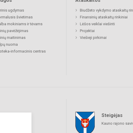
augos
Ataskaitos
rinis ugdymas
Biudžeto vykdymo ataskaitų rin
rmalusis švietimas
Finansinių ataskaitų rinkiniai
lba mokiniams ir tėvams
Lėšos veiklai viešinti
nių pavėžėjimas
Projektai
nių maitinimas
Viešieji pirkimai
alpų nuoma
ioteka-informacinis centras
Steigėjas
raukime
Kauno rajono savi