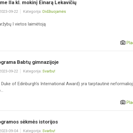
me IIa kl. mokinį Einarą Lekavičių
 2023-09-22
Kategorija:
Didžiuojamės
ržybų I vietos laimėtoją
Pla
ograma Babtų gimnazijoje
 2023-09-22
Kategorija:
Svarbu!
 Duke of Edinburgh's International Award) yra tarptautinė neformalio
..
Pla
ogramos sėkmės istorijos
 2023-09-04
Kategorija:
Svarbu!