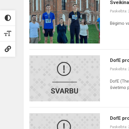
Sveikiname
Sveikina
IIa
Paskelbta:
kl.
mokinį
Bėgimo va
Einarą
Lekavičių
DofE
DofE pr
programa
Paskelbta:
Babtų
gimnazijoje
DofE (The
švietimo p.
DofE
DofE pr
programos
Paskelbta: