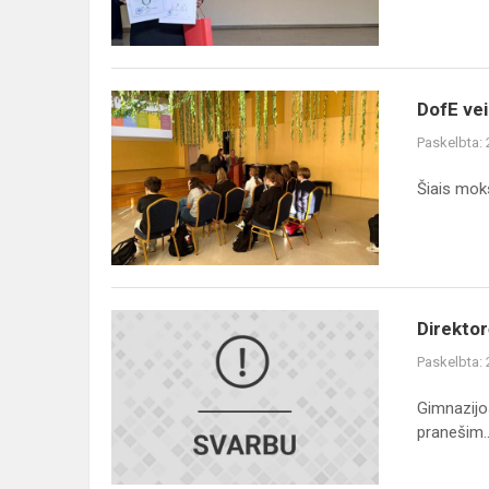
Staliūnaitę
DofE
DofE vei
veikla
Paskelbta:
gimnazijoje
prasidėjo!
Šiais mok
Direktorės
Direkto
pranešimas
Paskelbta:
Gimnazijo
pranešim..