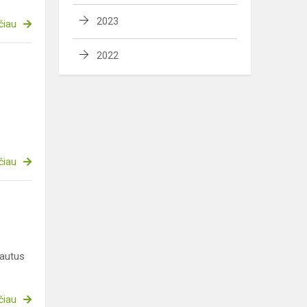
2023
čiau
2022
čiau
gautus
čiau