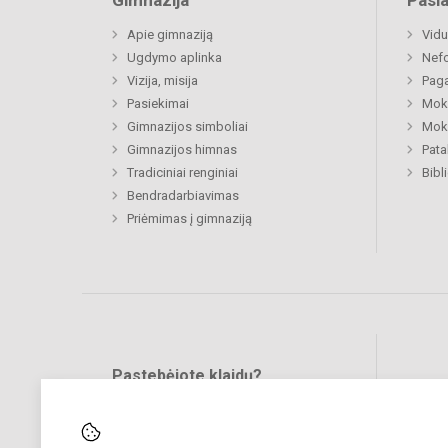
Gimnazija
Pasl
Apie gimnaziją
Vidu
Ugdymo aplinka
Nefo
Vizija, misija
Paga
Pasiekimai
Moki
Gimnazijos simboliai
Moki
Gimnazijos himnas
Pat
Tradiciniai renginiai
Bibl
Bendradarbiavimas
Priėmimas į gimnaziją
Pastebėjote klaidų?
Bend
Turite pasiūlymų?
RAŠYKITE