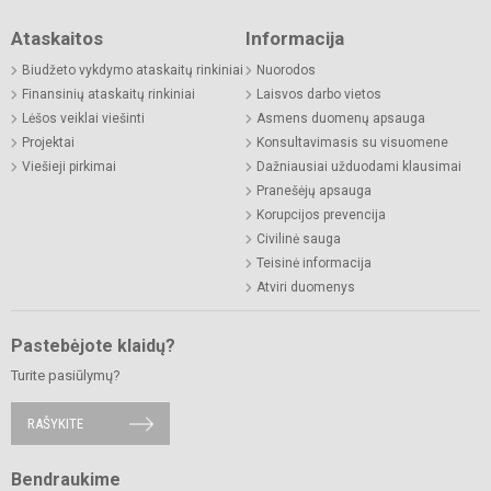
Ataskaitos
Informacija
Biudžeto vykdymo ataskaitų rinkiniai
Nuorodos
Finansinių ataskaitų rinkiniai
Laisvos darbo vietos
Lėšos veiklai viešinti
Asmens duomenų apsauga
Projektai
Konsultavimasis su visuomene
Viešieji pirkimai
Dažniausiai užduodami klausimai
Pranešėjų apsauga
Korupcijos prevencija
Civilinė sauga
Teisinė informacija
Atviri duomenys
Pastebėjote klaidų?
Turite pasiūlymų?
RAŠYKITE
Bendraukime