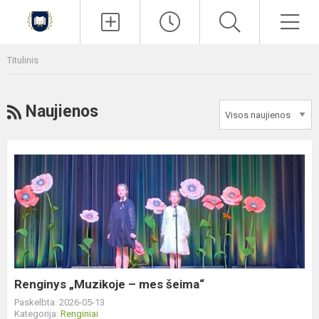
Paieška
Men
Titulinis
RSS
Naujienos
Renginys
„Muzikoje
–
mes
šeima“
Renginys „Muzikoje – mes šeima“
Paskelbta: 2026-05-13
Kategorija:
Renginiai