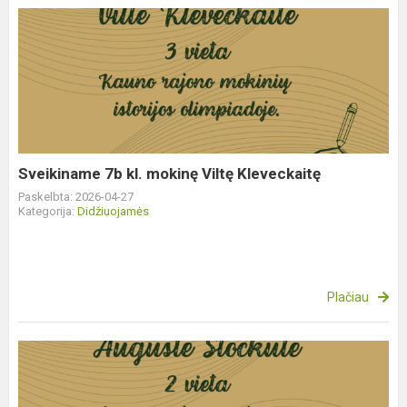
Sveikiname
7b
kl.
mokinę
Viltę
Kleveckaitę
Sveikiname 7b kl. mokinę Viltę Kleveckaitę
Paskelbta: 2026-04-27
Kategorija:
Didžiuojamės
Plačiau
Sveikiname
Ia
kl.