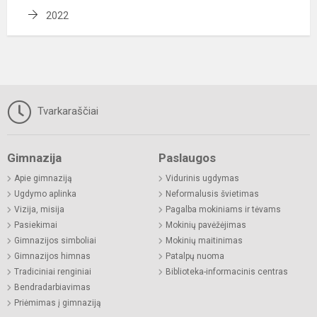
2022
Tvarkaraščiai
Gimnazija
Paslaugos
Apie gimnaziją
Vidurinis ugdymas
Ugdymo aplinka
Neformalusis švietimas
Vizija, misija
Pagalba mokiniams ir tėvams
Pasiekimai
Mokinių pavėžėjimas
Gimnazijos simboliai
Mokinių maitinimas
Gimnazijos himnas
Patalpų nuoma
Tradiciniai renginiai
Biblioteka-informacinis centras
Bendradarbiavimas
Priėmimas į gimnaziją