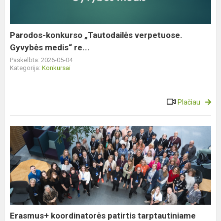
medis“
re...
Parodos-konkurso „Tautodailės verpetuose.
Gyvybės medis“ re...
Paskelbta: 2026-05-04
Kategorija:
Konkursai
Plačiau
Erasmus+
koordinatorės
patirtis
tarptautiniame
seminare
Erasmus+ koordinatorės patirtis tarptautiniame