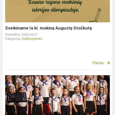
mokinę
Augustę
Stočkutę
Sveikiname Ia kl. mokinę Augustę Stočkutę
Paskelbta: 2026-04-27
Kategorija:
Didžiuojamės
Plačiau
Mokinių
dainų
šventė
„Kelionė
į
Smaragdo
šalį“