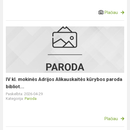
Plačiau
IV
kl.
mokinės
Adrijos
Alikauskaitės
kūrybos
paroda
bibliot...
IV kl. mokinės Adrijos Alikauskaitės kūrybos paroda
bibliot...
Paskelbta: 2026-04-29
Kategorija:
Paroda
Plačiau