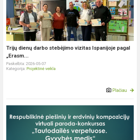
dienų
darbo
stebėjimo
vizitas
Ispanijoje
pagal
„Erasm...
Trijų dienų darbo stebėjimo vizitas Ispanijoje pagal
„Erasm...
Paskelbta: 2026-05-07
Kategorija:
Projektinė veikla
Plačiau
Parodos-
konkurso
„Tautodailės
verpetuose.
Gyvybės