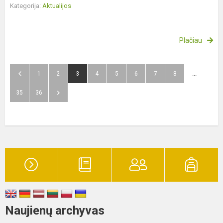
Kategorija:
Aktualijos
Plačiau
1
2
3
4
5
6
7
8
...
35
36
Naujienų archyvas