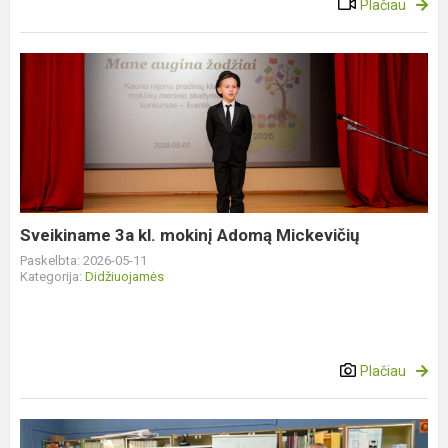
Plačiau
Sveikiname
3a
kl.
mokinį
Adomą
Mickevičių
Sveikiname 3a kl. mokinį Adomą Mickevičių
Paskelbta: 2026-05-11
Kategorija:
Didžiuojamės
Plačiau
Trijų