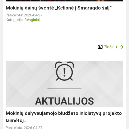
Mokinių dainų šventė „Kelionė į Smaragdo šalį“
Paskelbta: 2026-04-27
Kategorija:
Renginiai
Plačiau
Mokinių
dalyvaujamojo
biudžeto
iniciatyvų
projekto
laimėtoj...
Mokinių dalyvaujamojo biudžeto iniciatyvų projekto
laimėtoj...
Paskelbta: 2026-04-27