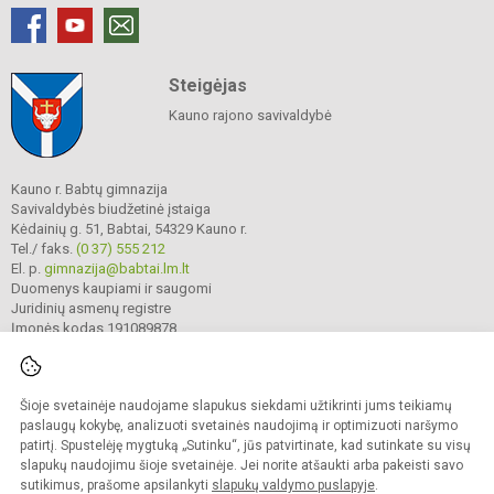
Steigėjas
Kauno rajono savivaldybė
Kauno r. Babtų gimnazija
Savivaldybės biudžetinė įstaiga
Kėdainių g. 51, Babtai, 54329 Kauno r.
Tel./ faks.
(0 37) 555 212
El. p.
gimnazija@babtai.lm.lt
Duomenys kaupiami ir saugomi
Juridinių asmenų registre
Įmonės kodas 191089878
Šioje svetainėje naudojame slapukus siekdami užtikrinti jums teikiamų
© 2025. Kauno r. Babtų gimnazija. Visos teisės saugomos.
Kopijuoti turinį be raštiško gimnazijos sutikimo griežtai draudžiama.
paslaugų kokybę, analizuoti svetainės naudojimą ir optimizuoti naršymo
patirtį. Spustelėję mygtuką „Sutinku“, jūs patvirtinate, kad sutinkate su visų
Prieinamumo paraiška
Slapukų politika
slapukų naudojimu šioje svetainėje. Jei norite atšaukti arba pakeisti savo
sutikimus, prašome apsilankyti
slapukų valdymo puslapyje
.
Sumanus būdas atnaujinti