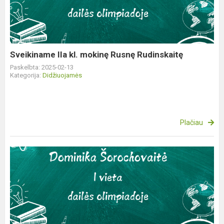
mokinę
Rusnę
Rudinskaitę
Sveikiname IIa kl. mokinę Rusnę Rudinskaitę
Paskelbta: 2025-02-13
Kategorija:
Didžiuojamės
Plačiau
Sveikiname
III
kl.
mokinę
Dominiką
Šorochovaitę