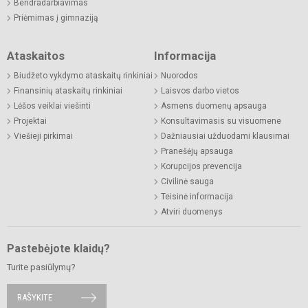
Bendradarbiavimas
Priėmimas į gimnaziją
Ataskaitos
Informacija
Biudžeto vykdymo ataskaitų rinkiniai
Nuorodos
Finansinių ataskaitų rinkiniai
Laisvos darbo vietos
Lėšos veiklai viešinti
Asmens duomenų apsauga
Projektai
Konsultavimasis su visuomene
Viešieji pirkimai
Dažniausiai užduodami klausimai
Pranešėjų apsauga
Korupcijos prevencija
Civilinė sauga
Teisinė informacija
Atviri duomenys
Pastebėjote klaidų?
Turite pasiūlymų?
RAŠYKITE