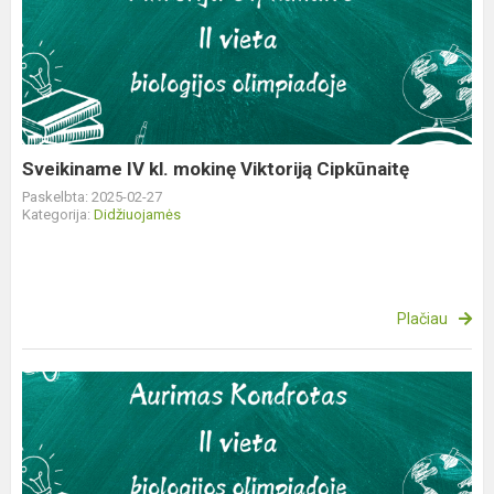
IV
kl.
mokinę
Viktoriją
Cipkūnaitę
Sveikiname IV kl. mokinę Viktoriją Cipkūnaitę
Paskelbta: 2025-02-27
Kategorija:
Didžiuojamės
Plačiau
Sveikiname
IIa
kl.
mokinį
Aurimą