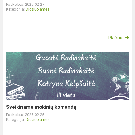
Paskelbta: 2025-02-27
Kategorija:
Didžiuojamės
Plačiau
Sveikiname
mokinių
komandą
Sveikiname mokinių komandą
Paskelbta: 2025-02-25
Kategorija:
Didžiuojamės