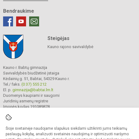
Bendraukime
Steigėjas
Kauno rajono savivaldybė
Kauno r. Babtų gimnazija
Savivaldybės biudžetinė įstaiga
Kėdainių g. 51, Babtai, 54329 Kauno r.
Tel./ faks.
(0 37) 555 212
El. p.
gimnazija@babtai.lm.lt
Duomenys kaupiami ir saugomi
Juridinių asmenų registre
Įmonės kodas 191089878
Šioje svetainėje naudojame slapukus siekdami užtikrinti jums teikiamų
© 2025. Kauno r. Babtų gimnazija. Visos teisės saugomos.
Kopijuoti turinį be raštiško gimnazijos sutikimo griežtai draudžiama.
paslaugų kokybę, analizuoti svetainės naudojimą ir optimizuoti naršymo