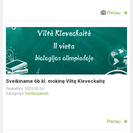
Plačiau
Sveikiname
6b
kl.
mokinę
Viltę
Kleveckaitę
Sveikiname 6b kl. mokinę Viltę Kleveckaitę
Paskelbta: 2025-02-24
Kategorija:
Didžiuojamės
Plačiau