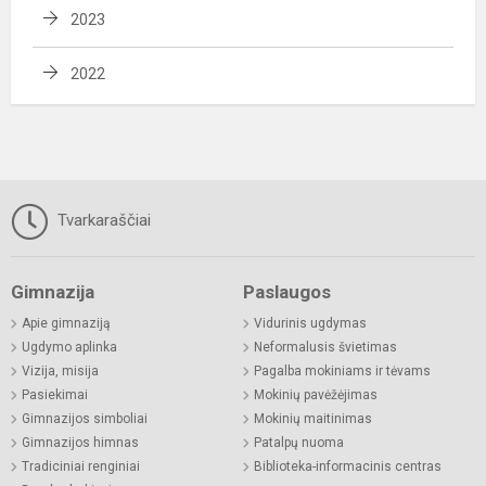
2023
2022
Tvarkaraščiai
Gimnazija
Paslaugos
Apie gimnaziją
Vidurinis ugdymas
Ugdymo aplinka
Neformalusis švietimas
Vizija, misija
Pagalba mokiniams ir tėvams
Pasiekimai
Mokinių pavėžėjimas
Gimnazijos simboliai
Mokinių maitinimas
Gimnazijos himnas
Patalpų nuoma
Tradiciniai renginiai
Biblioteka-informacinis centras