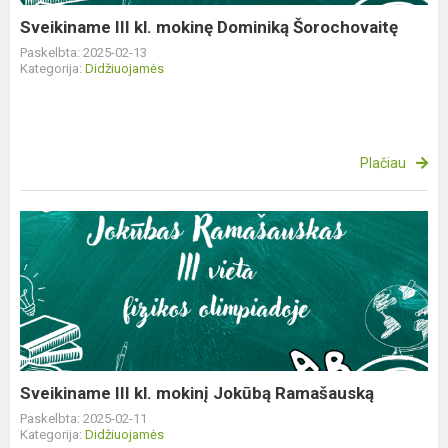
Sveikiname III kl. mokinę Dominiką Šorochovaitę
Paskelbta: 2025-02-13
Kategorija:
Didžiuojamės
Plačiau
Sveikiname
III
kl.
mokinį
Jokūbą
Ramašauską
Sveikiname III kl. mokinį Jokūbą Ramašauską
Paskelbta: 2025-02-11
Kategorija:
Didžiuojamės