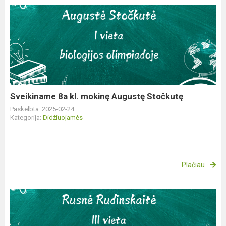
Sveikiname
8a
kl.
mokinę
Augustę
Stočkutę
Sveikiname 8a kl. mokinę Augustę Stočkutę
Paskelbta: 2025-02-24
Kategorija:
Didžiuojamės
Plačiau
Sveikiname
IIa
kl.