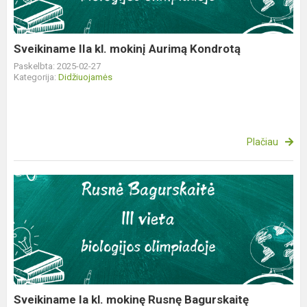
Kondrotą
Sveikiname IIa kl. mokinį Aurimą Kondrotą
Paskelbta: 2025-02-27
Kategorija:
Didžiuojamės
Plačiau
Sveikiname
Ia
kl.
mokinę
Rusnę
Bagurskaitę
Sveikiname Ia kl. mokinę Rusnę Bagurskaitę