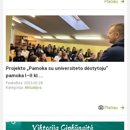
Plačiau
Projekto
„Pamoka
su
universiteto
dėstytoju“
pamoka
I–
II
Projekto „Pamoka su universiteto dėstytoju“
kl....
pamoka I–II kl....
Paskelbta: 2025-02-28
Kategorija:
Aktualijos
Plačiau
Sveikiname