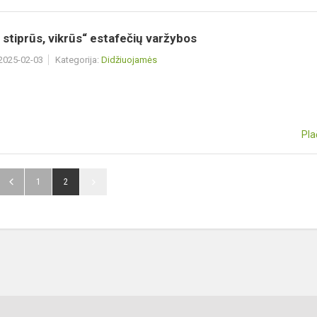
 stiprūs, vikrūs“ estafečių varžybos
 2025-02-03
Kategorija:
Didžiuojamės
Pla
1
2