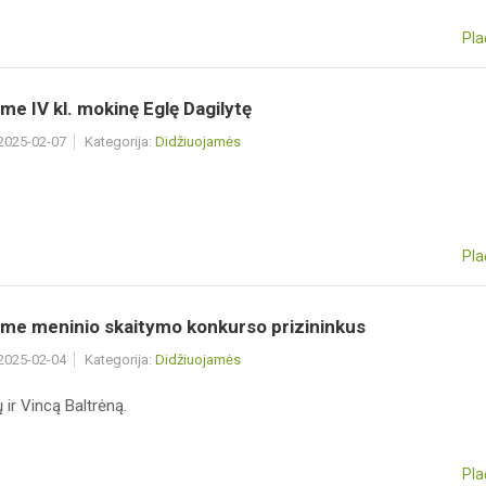
Pla
me IV kl. mokinę Eglę Dagilytę
 2025-02-07
Kategorija:
Didžiuojamės
Pla
ame meninio skaitymo konkurso prizininkus
 2025-02-04
Kategorija:
Didžiuojamės
ų ir Vincą Baltrėną.
Pla