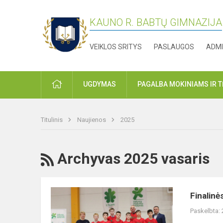
KAUNO R. BABTŲ GIMNAZIJA
VEIKLOS SRITYS
PASLAUGOS
ADMI
PRADŽIA
UGDYMAS
PAGALBA MOKINIAMS IR 
Titulinis
Naujienos
2025
RSS
Archyvas 2025 vasaris
Finalinės
Finalinė
kvadrato
Paskelbta:
varžybos