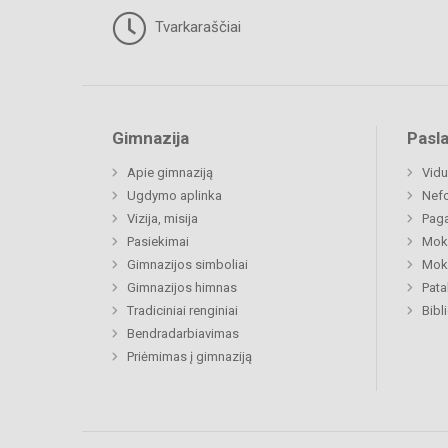
Tvarkaraščiai
Gimnazija
Pasl
Apie gimnaziją
Vidu
Ugdymo aplinka
Nefo
Vizija, misija
Paga
Pasiekimai
Moki
Gimnazijos simboliai
Moki
Gimnazijos himnas
Pat
Tradiciniai renginiai
Bibl
Bendradarbiavimas
Priėmimas į gimnaziją