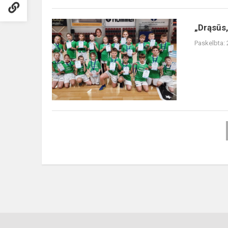
„Drąsūs,
„Drąsūs,
stiprūs,
Paskelbta:
vikrūs“
estafečių
varžybos