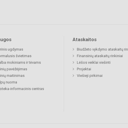
augos
Ataskaitos
rinis ugdymas
Biudžeto vykdymo ataskaitų rin
rmalusis švietimas
Finansinių ataskaitų rinkiniai
lba mokiniams ir tėvams
Lėšos veiklai viešinti
nių pavėžėjimas
Projektai
nių maitinimas
Viešieji pirkimai
alpų nuoma
ioteka-informacinis centras