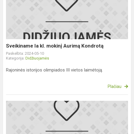
Ia
kl.
mokinį
Aurimą
Kondrotą
Sveikiname Ia kl. mokinį Aurimą Kondrotą
Paskelbta: 2024-05-10
Kategorija:
Didžiuojamės
Rajoninės istorijos olimpiados III vietos laimėtoją.
Plačiau
Sveikiname
8a
kl.
mokinę
Izabelę