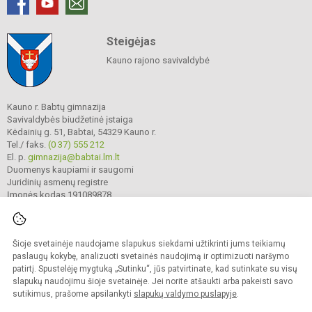
Steigėjas
Kauno rajono savivaldybė
Kauno r. Babtų gimnazija
Savivaldybės biudžetinė įstaiga
Kėdainių g. 51, Babtai, 54329 Kauno r.
Tel./ faks.
(0 37) 555 212
El. p.
gimnazija@babtai.lm.lt
Duomenys kaupiami ir saugomi
Juridinių asmenų registre
Įmonės kodas 191089878
Šioje svetainėje naudojame slapukus siekdami užtikrinti jums teikiamų
© 2025. Kauno r. Babtų gimnazija. Visos teisės saugomos.
Kopijuoti turinį be raštiško gimnazijos sutikimo griežtai draudžiama.
paslaugų kokybę, analizuoti svetainės naudojimą ir optimizuoti naršymo
patirtį. Spustelėję mygtuką „Sutinku“, jūs patvirtinate, kad sutinkate su visų
Prieinamumo paraiška
Slapukų politika
slapukų naudojimu šioje svetainėje. Jei norite atšaukti arba pakeisti savo
sutikimus, prašome apsilankyti
slapukų valdymo puslapyje
.
Sumanus būdas atnaujinti
mokyklos interneto