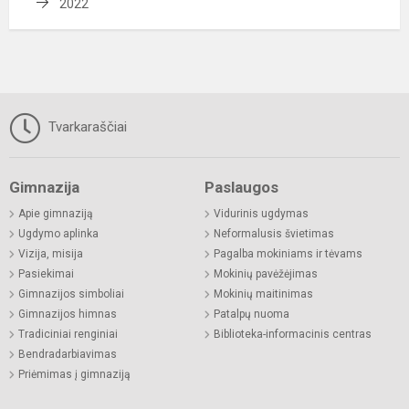
2022
Tvarkaraščiai
Gimnazija
Paslaugos
Apie gimnaziją
Vidurinis ugdymas
Ugdymo aplinka
Neformalusis švietimas
Vizija, misija
Pagalba mokiniams ir tėvams
Pasiekimai
Mokinių pavėžėjimas
Gimnazijos simboliai
Mokinių maitinimas
Gimnazijos himnas
Patalpų nuoma
Tradiciniai renginiai
Biblioteka-informacinis centras
Bendradarbiavimas
Priėmimas į gimnaziją