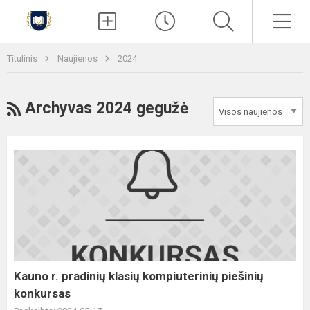
Paieška
Men
Titulinis
Naujienos
2024
RSS
Archyvas 2024 gegužė
Kauno
r.
pradinių
klasių
kompiuterinių
piešinių
konkursas
Kauno r. pradinių klasių kompiuterinių piešinių
konkursas