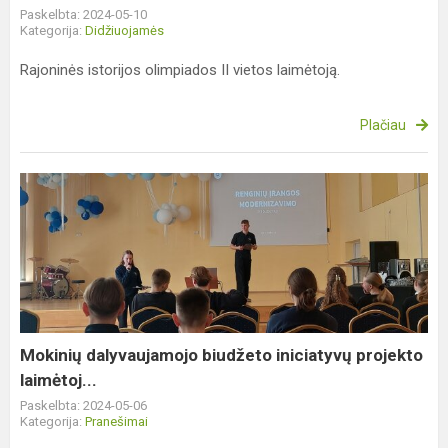
Paskelbta: 2024-05-10
Kategorija:
Didžiuojamės
Rajoninės istorijos olimpiados II vietos laimėtoją.
Plačiau
Mokinių
dalyvaujamojo
biudžeto
iniciatyvų
projekto
laimėtoj...
Mokinių dalyvaujamojo biudžeto iniciatyvų projekto
laimėtoj...
Paskelbta: 2024-05-06
Kategorija:
Pranešimai