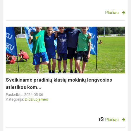
Plačiau
Sveikiname
pradinių
klasių
mokinių
lengvosios
atletikos
kom...
Sveikiname pradinių klasių mokinių lengvosios
atletikos kom...
Paskelbta: 2024-05-06
Kategorija:
Didžiuojamės
Plačiau