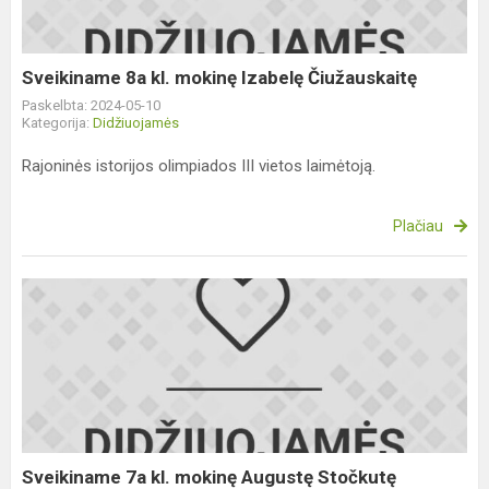
Čiužauskaitę
Sveikiname 8a kl. mokinę Izabelę Čiužauskaitę
Paskelbta: 2024-05-10
Kategorija:
Didžiuojamės
Rajoninės istorijos olimpiados III vietos laimėtoją.
Plačiau
Sveikiname
7a
kl.
mokinę
Augustę
Stočkutę
Sveikiname 7a kl. mokinę Augustę Stočkutę