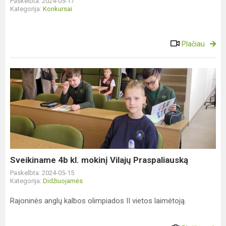
Paskelbta: 2024-05-17
Kategorija:
Konkursai
Plačiau
Sveikiname
4b
kl.
mokinį
Vilajų
Praspaliauską
Sveikiname 4b kl. mokinį Vilajų Praspaliauską
Paskelbta: 2024-05-15
Kategorija:
Didžiuojamės
Rajoninės anglų kalbos olimpiados II vietos laimėtoją.