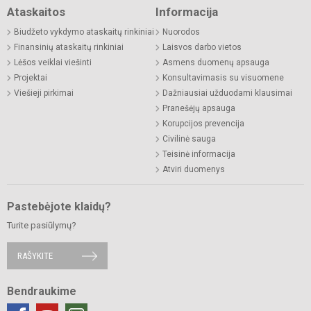
Ataskaitos
Informacija
Biudžeto vykdymo ataskaitų rinkiniai
Nuorodos
Finansinių ataskaitų rinkiniai
Laisvos darbo vietos
Lėšos veiklai viešinti
Asmens duomenų apsauga
Projektai
Konsultavimasis su visuomene
Viešieji pirkimai
Dažniausiai užduodami klausimai
Pranešėjų apsauga
Korupcijos prevencija
Civilinė sauga
Teisinė informacija
Atviri duomenys
Pastebėjote klaidų?
Turite pasiūlymų?
RAŠYKITE
Bendraukime