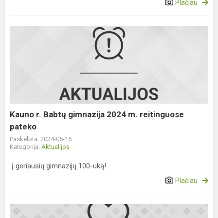
Plačiau
Kauno
r.
Babtų
gimnazija
2024
m.
reitinguose
pateko
Kauno r. Babtų gimnazija 2024 m. reitinguose
pateko
Paskelbta: 2024-05-15
Kategorija:
Aktualijos
į geriausių gimnazijų 100-uką!
Plačiau
Sveikiname