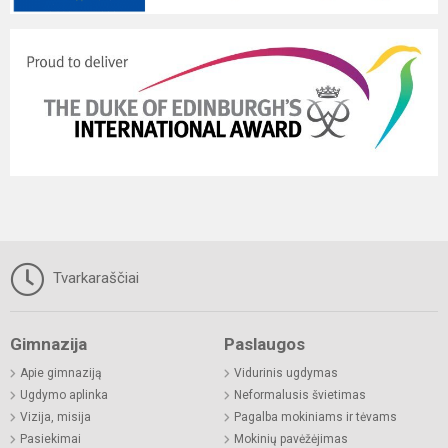
Tvarkaraščiai
Gimnazija
Paslaugos
Apie gimnaziją
Vidurinis ugdymas
Ugdymo aplinka
Neformalusis švietimas
Vizija, misija
Pagalba mokiniams ir tėvams
Pasiekimai
Mokinių pavėžėjimas