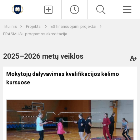
Paieška
Men
Titulinis
Projektai
ES finansuojami projektai
ERASMUS+ programos akreditacija
2025–2026 metų veiklos
Mokytojų dalyvavimas kvalifikacijos kėlimo
kursuose