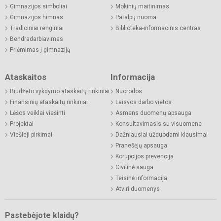
Gimnazijos simboliai
Mokinių maitinimas
Gimnazijos himnas
Patalpų nuoma
Tradiciniai renginiai
Biblioteka-informacinis centras
Bendradarbiavimas
Priėmimas į gimnaziją
Ataskaitos
Informacija
Biudžeto vykdymo ataskaitų rinkiniai
Nuorodos
Finansinių ataskaitų rinkiniai
Laisvos darbo vietos
Lėšos veiklai viešinti
Asmens duomenų apsauga
Projektai
Konsultavimasis su visuomene
Viešieji pirkimai
Dažniausiai užduodami klausimai
Pranešėjų apsauga
Korupcijos prevencija
Civilinė sauga
Teisinė informacija
Atviri duomenys
Pastebėjote klaidų?