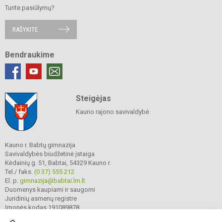
Turite pasiūlymų?
RAŠYKITE
Bendraukime
Steigėjas
Kauno rajono savivaldybė
Kauno r. Babtų gimnazija
Savivaldybės biudžetinė įstaiga
Kėdainių g. 51, Babtai, 54329 Kauno r.
Tel./ faks.
(0 37) 555 212
El. p.
gimnazija@babtai.lm.lt
Duomenys kaupiami ir saugomi
Juridinių asmenų registre
Įmonės kodas 191089878