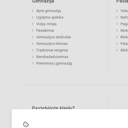
Gimnazija
Pasl
Apie gimnaziją
Vidu
Ugdymo aplinka
Nefo
Vizija, misija
Paga
Pasiekimai
Moki
Gimnazijos simboliai
Moki
Gimnazijos himnas
Pat
Tradiciniai renginiai
Bibl
Bendradarbiavimas
Priėmimas į gimnaziją
Pastebėjote klaidų?
Bend
Turite pasiūlymų?