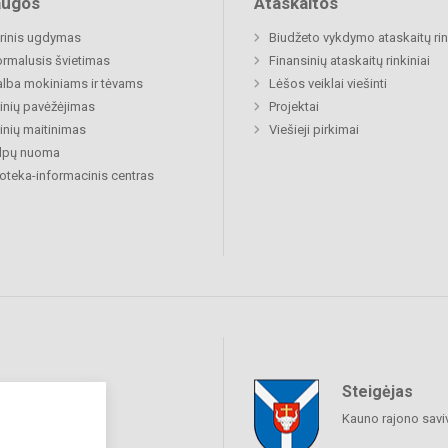
augos
Ataskaitos
rinis ugdymas
Biudžeto vykdymo ataskaitų rin
rmalusis švietimas
Finansinių ataskaitų rinkiniai
lba mokiniams ir tėvams
Lėšos veiklai viešinti
nių pavėžėjimas
Projektai
nių maitinimas
Viešieji pirkimai
alpų nuoma
ioteka-informacinis centras
Steigėjas
raukime
Kauno rajono savi