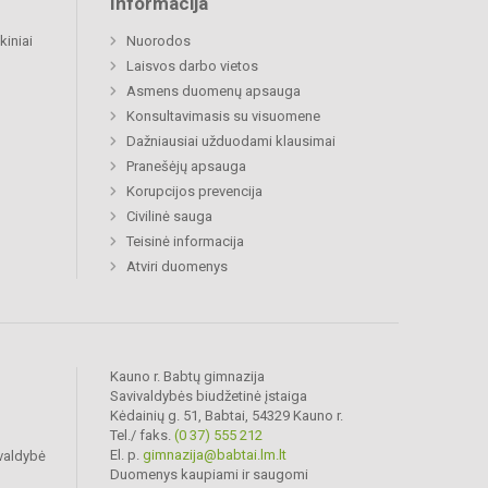
Informacija
kiniai
Nuorodos
Laisvos darbo vietos
Asmens duomenų apsauga
Konsultavimasis su visuomene
Dažniausiai užduodami klausimai
Pranešėjų apsauga
Korupcijos prevencija
Civilinė sauga
Teisinė informacija
Atviri duomenys
Kauno r. Babtų gimnazija
Savivaldybės biudžetinė įstaiga
Kėdainių g. 51, Babtai, 54329 Kauno r.
Tel./ faks.
(0 37) 555 212
El. p.
gimnazija@babtai.lm.lt
valdybė
Duomenys kaupiami ir saugomi