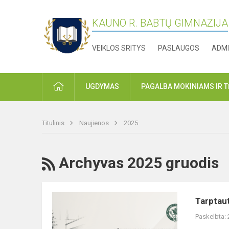
KAUNO R. BABTŲ GIMNAZIJA
VEIKLOS SRITYS
PASLAUGOS
ADMI
PRADŽIA
UGDYMAS
PAGALBA MOKINIAMS IR 
Titulinis
Naujienos
2025
RSS
Archyvas 2025 gruodis
Tarptautinė
Tarptaut
antikorupcijos
Paskelbta:
diena