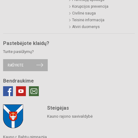
Korupcijos prevencija
Civilinė sauga
Teisinė informacija
Atviri duomenys
Pastebėjote klaidų?
Turite pasiūlymų?
RAŠYKITE
Bendraukime
Steigėjas
Kauno rajono savivaldybė
Kauno r. Babtų gimnazija