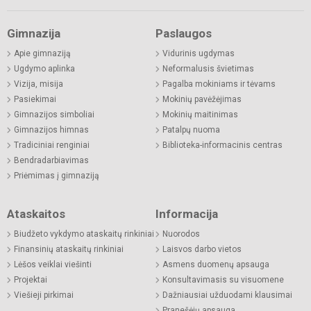
Gimnazija
Paslaugos
Apie gimnaziją
Vidurinis ugdymas
Ugdymo aplinka
Neformalusis švietimas
Vizija, misija
Pagalba mokiniams ir tėvams
Pasiekimai
Mokinių pavėžėjimas
Gimnazijos simboliai
Mokinių maitinimas
Gimnazijos himnas
Patalpų nuoma
Tradiciniai renginiai
Biblioteka-informacinis centras
Bendradarbiavimas
Priėmimas į gimnaziją
Ataskaitos
Informacija
Biudžeto vykdymo ataskaitų rinkiniai
Nuorodos
Finansinių ataskaitų rinkiniai
Laisvos darbo vietos
Lėšos veiklai viešinti
Asmens duomenų apsauga
Projektai
Konsultavimasis su visuomene
Viešieji pirkimai
Dažniausiai užduodami klausimai
Pranešėjų apsauga