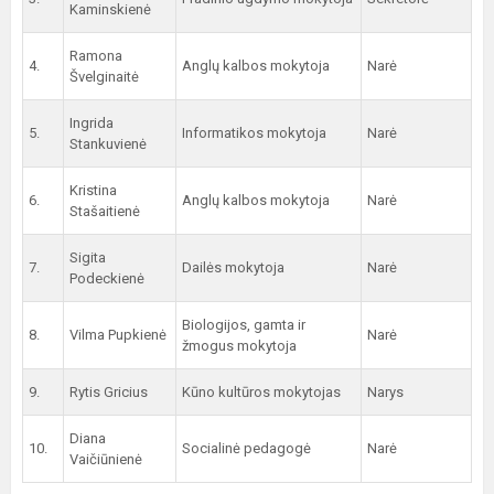
Kaminskienė
Ramona
4.
Anglų kalbos mokytoja
Narė
Švelginaitė
Ingrida
5.
Informatikos mokytoja
Narė
Stankuvienė
Kristina
6.
Anglų kalbos mokytoja
Narė
Stašaitienė
Sigita
7.
Dailės mokytoja
Narė
Podeckienė
Biologijos, gamta ir
8.
Vilma Pupkienė
Narė
žmogus mokytoja
9.
Rytis Gricius
Kūno kultūros mokytojas
Narys
Diana
10.
Socialinė pedagogė
Narė
Vaičiūnienė