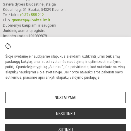
Savivaldybės biudžetinė įstaiga
Kėdainių g. 51, Babtai, 54329 Kauno r.
Tel./ faks.
(0 37) 555 212
El. p.
gimnazija@babtai.lm.lt
Duomenys kaupiami ir saugomi
Juridinių asmenų registre
Įmonės kodas 191089878
Šioje svetainėje naudojame slapukus siekdami užtikrinti jums teikiamų
© 2025. Kauno r. Babtų gimnazija. Visos teisės saugomos.
Kopijuoti turinį be raštiško gimnazijos sutikimo griežtai draudžiama.
paslaugų kokybę, analizuoti svetainės naudojimą ir optimizuoti naršymo
patirtį. Spustelėję mygtuką „Sutinku“, jūs patvirtinate, kad sutinkate su visų
Prieinamumo paraiška
Slapukų politika
slapukų naudojimu šioje svetainėje. Jei norite atšaukti arba pakeisti savo
sutikimus, prašome apsilankyti
slapukų valdymo puslapyje
.
Sumanus būdas atnaujinti
mokyklos interneto
svetainę
NUSTATYMAI
NESUTINKU
SUTINKU