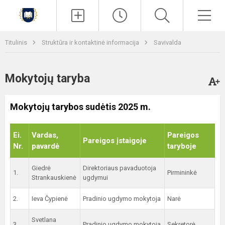
Paieška
Men
Titulinis
Struktūra ir kontaktinė informacija
Savivalda
Mokytojų taryba
Mokytojų tarybos sudėtis 2025 m.
Ei.
Vardas,
Pareigos
Pareigos įstaigoje
Nr.
pavardė
taryboje
Giedrė
Direktoriaus pavaduotoja
1.
Pirmininkė
Strankauskienė
ugdymui
2.
Ieva Čypienė
Pradinio ugdymo mokytoja
Narė
Svetlana
3.
Pradinio ugdymo mokytoja
Sekretorė