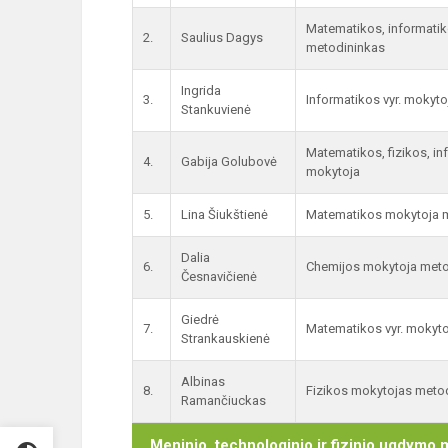
Matematikos, informati
2.
Saulius Dagys
metodininkas
Ingrida
3.
Informatikos vyr. mokyto
Stankuvienė
Matematikos, fizikos, in
4.
Gabija Golubovė
mokytoja
5.
Lina Šiukštienė
Matematikos mokytoja 
Dalia
6.
Chemijos mokytoja meto
Česnavičienė
Giedrė
7.
Matematikos vyr. mokyto
Strankauskienė
Albinas
8.
Fizikos mokytojas meto
Ramančiuckas
Meninio, technologinio ir fizinio ugdymo