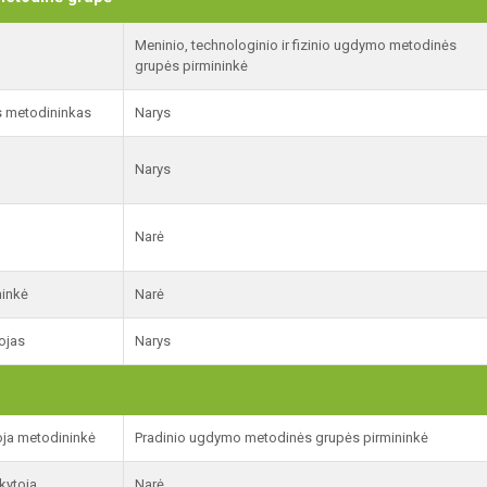
Meninio, technologinio ir fizinio ugdymo metodinės
grupės pirmininkė
s metodininkas
Narys
Narys
Narė
ninkė
Narė
ojas
Narys
ja metodininkė
Pradinio ugdymo metodinės grupės pirmininkė
kytoja
Narė