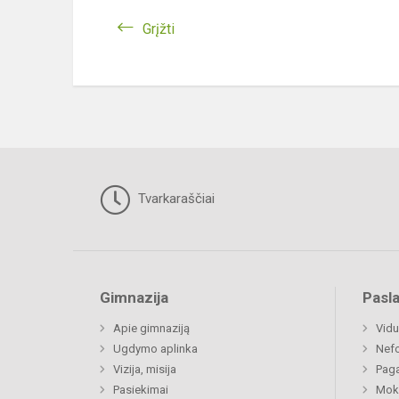
Grįžti
Tvarkaraščiai
Gimnazija
Pasl
Apie gimnaziją
Vidu
Ugdymo aplinka
Nefo
Vizija, misija
Paga
Pasiekimai
Moki