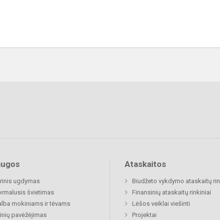
augos
Ataskaitos
rinis ugdymas
Biudžeto vykdymo ataskaitų rin
rmalusis švietimas
Finansinių ataskaitų rinkiniai
lba mokiniams ir tėvams
Lėšos veiklai viešinti
nių pavėžėjimas
Projektai