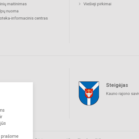
nių maitinimas
Viešieji pirkimai
alpų nuoma
ioteka-informacinis centras
Steigėjas
raukime
Kauno rajono savi
ums
ir
 jūs
s, prašome