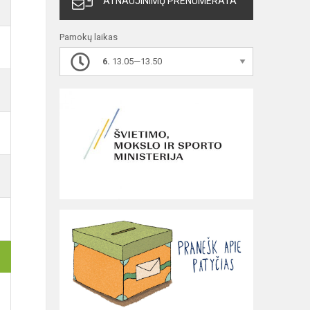
ATNAUJINIMŲ PRENUMERATA
Pamokų laikas
6.
13.05—13.50