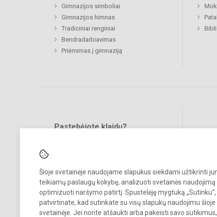
Gimnazijos simboliai
Moki
Gimnazijos himnas
Pat
Tradiciniai renginiai
Bibl
Bendradarbiavimas
Priėmimas į gimnaziją
Pastebėjote klaidų?
Bend
Turite pasiūlymų?
RAŠYKITE
Šioje svetainėje naudojame slapukus siekdami užtikrinti j
teikiamų paslaugų kokybę, analizuoti svetainės naudojimą 
optimizuoti naršymo patirtį. Spustelėję mygtuką „Sutinku“,
patvirtinate, kad sutinkate su visų slapukų naudojimu šioje
svetainėje. Jei norite atšaukti arba pakeisti savo sutikimu