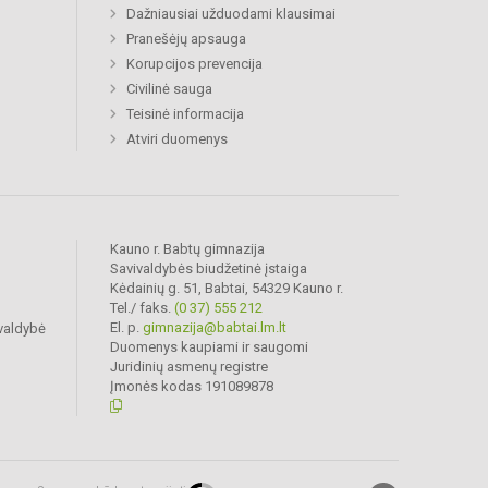
Dažniausiai užduodami klausimai
Pranešėjų apsauga
Korupcijos prevencija
Civilinė sauga
Teisinė informacija
Atviri duomenys
Kauno r. Babtų gimnazija
Savivaldybės biudžetinė įstaiga
Kėdainių g. 51, Babtai, 54329 Kauno r.
Tel./ faks.
(0 37) 555 212
El. p.
gimnazija@babtai.lm.lt
valdybė
Duomenys kaupiami ir saugomi
Juridinių asmenų registre
Įmonės kodas 191089878