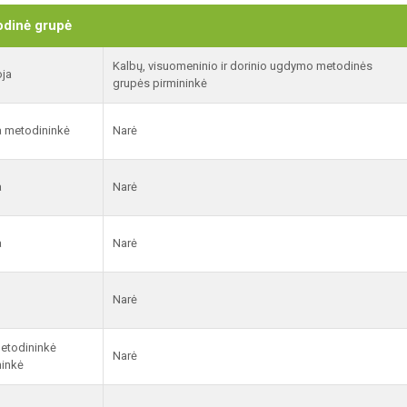
odinė grupė
Kalbų, visuomeninio ir dorinio ugdymo metodinės
oja
grupės pirmininkė
a metodininkė
Narė
a
Narė
a
Narė
Narė
etodininkė
Narė
ninkė