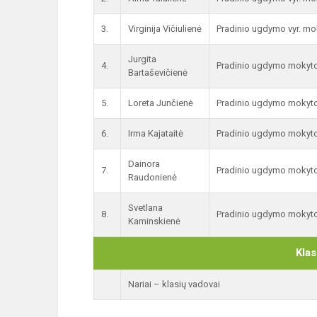
3.
Virginija Vičiulienė
Pradinio ugdymo vyr. mo
Jurgita
4.
Pradinio ugdymo mokyt
Bartaševičienė
5.
Loreta Junčienė
Pradinio ugdymo mokyto
6.
Irma Kajataitė
Pradinio ugdymo mokyt
Dainora
7.
Pradinio ugdymo mokyto
Raudonienė
Svetlana
8.
Pradinio ugdymo mokyto
Kaminskienė
Klas
Nariai – klasių vadovai