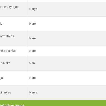
kos mokytojas
Narys
ja
Narė
formatikos
Narė
metodininkė
Narė
dininkė
Narė
ja
Narė
dininkas
Narys
 metodinė grupė