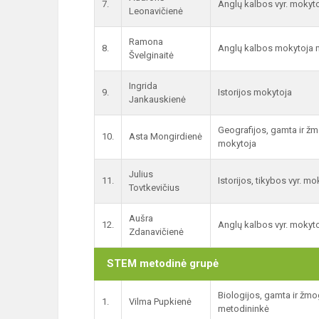
7.
Anglų kalbos vyr. mokyt
Leonavičienė
Ramona
8.
Anglų kalbos mokytoja 
Švelginaitė
Ingrida
9.
Istorijos mokytoja
Jankauskienė
Geografijos, gamta ir žm
10.
Asta Mongirdienė
mokytoja
Julius
11.
Istorijos, tikybos vyr. m
Tovtkevičius
Aušra
12.
Anglų kalbos vyr. mokyt
Zdanavičienė
STEM metodinė grupė
Biologijos, gamta ir žm
1.
Vilma Pupkienė
metodininkė