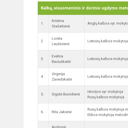
Kalbų, visuomeninio ir dorinio ugdymo met
Kristina
1.
Anglų kalbos vyr. mokyt
Stašaitienė
Loreta
2.
Lietuvių kalbos mokytoj
Leušinienė
Evelina
3.
Lietuvių kalbos mokytoj
Baciuškaitė
Virginija
4.
Lietuvių kalbos mokytoj
Zavedskaitė
Istorijos vyr. mokytoja
5.
Sigutė Buividienė
Rusų kalbos mokytoja
Rusų kalbos mokytoja m
6.
Rita Jakienė
Etikos mokytoja metodi
Audronė