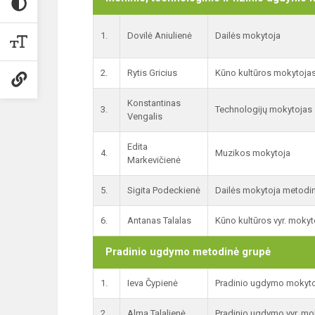
1.
Dovilė Aniulienė
Dailės mokytoja
2.
Rytis Gricius
Kūno kultūros mokytoja
Konstantinas
3.
Technologijų mokytojas
Vengalis
Edita
4.
Muzikos mokytoja
Markevičienė
5.
Sigita Podeckienė
Dailės mokytoja metodi
6.
Antanas Talalas
Kūno kultūros vyr. mokyt
Pradinio ugdymo metodinė grupė
1.
Ieva Čypienė
Pradinio ugdymo mokyto
2.
Alma Talalienė
Pradinio ugdymo vyr. mo