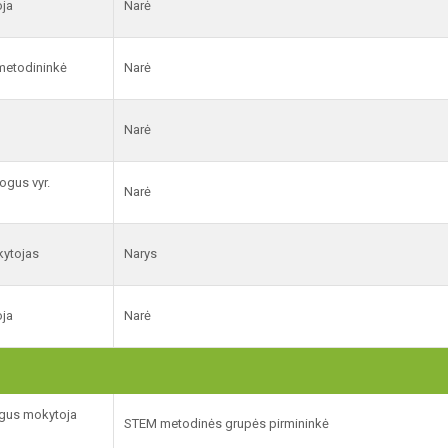
oja
Narė
metodininkė
Narė
Narė
ogus vyr.
Narė
okytojas
Narys
oja
Narė
ogus mokytoja
STEM metodinės grupės pirmininkė