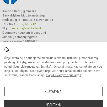
Kauno r. Babtų gimnazija
Savivaldybės biudžetinė įstaiga
Kėdainių g. 51, Babtai, 54329 Kauno r.
Tel./ faks.
(0 37) 555 212
El. p.
gimnazija@babtai.lm.lt
Duomenys kaupiami ir saugomi
Juridinių asmenų registre
Įmonės kodas 191089878
Šioje svetainėje naudojame slapukus siekdami užtikrinti jums teikiamų
© 2025. Kauno r. Babtų gimnazija. Visos teisės saugomos.
Kopijuoti turinį be raštiško gimnazijos sutikimo griežtai draudžiama.
paslaugų kokybę, analizuoti svetainės naudojimą ir optimizuoti naršymo
patirtį. Spustelėję mygtuką „Sutinku“, jūs patvirtinate, kad sutinkate su visų
Prieinamumo paraiška
Slapukų politika
slapukų naudojimu šioje svetainėje. Jei norite atšaukti arba pakeisti savo
sutikimus, prašome apsilankyti
slapukų valdymo puslapyje
.
Sumanus būdas atnaujinti
mokyklos interneto
svetainę
NUSTATYMAI
NESUTINKU