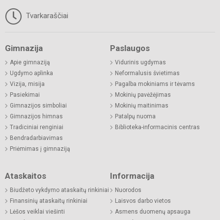
Tvarkaraščiai
Gimnazija
Paslaugos
Apie gimnaziją
Vidurinis ugdymas
Ugdymo aplinka
Neformalusis švietimas
Vizija, misija
Pagalba mokiniams ir tėvams
Pasiekimai
Mokinių pavėžėjimas
Gimnazijos simboliai
Mokinių maitinimas
Gimnazijos himnas
Patalpų nuoma
Tradiciniai renginiai
Biblioteka-informacinis centras
Bendradarbiavimas
Priėmimas į gimnaziją
Ataskaitos
Informacija
Biudžeto vykdymo ataskaitų rinkiniai
Nuorodos
Finansinių ataskaitų rinkiniai
Laisvos darbo vietos
Lėšos veiklai viešinti
Asmens duomenų apsauga