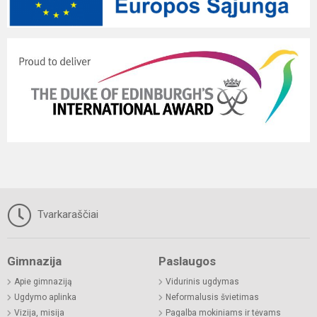
Tvarkaraščiai
Gimnazija
Paslaugos
Apie gimnaziją
Vidurinis ugdymas
Ugdymo aplinka
Neformalusis švietimas
Vizija, misija
Pagalba mokiniams ir tėvams