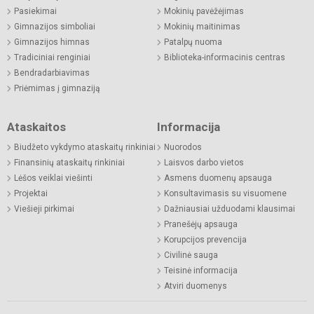
Pasiekimai
Mokinių pavėžėjimas
Gimnazijos simboliai
Mokinių maitinimas
Gimnazijos himnas
Patalpų nuoma
Tradiciniai renginiai
Biblioteka-informacinis centras
Bendradarbiavimas
Priėmimas į gimnaziją
Ataskaitos
Informacija
Biudžeto vykdymo ataskaitų rinkiniai
Nuorodos
Finansinių ataskaitų rinkiniai
Laisvos darbo vietos
Lėšos veiklai viešinti
Asmens duomenų apsauga
Projektai
Konsultavimasis su visuomene
Viešieji pirkimai
Dažniausiai užduodami klausimai
Pranešėjų apsauga
Korupcijos prevencija
Civilinė sauga
Teisinė informacija
Atviri duomenys