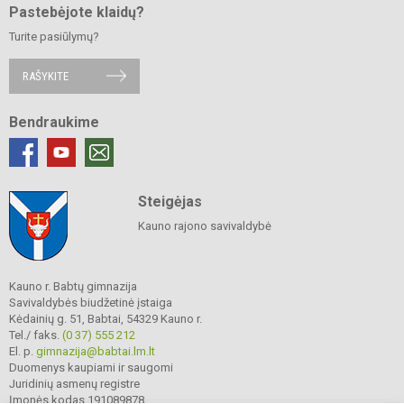
Pastebėjote klaidų?
Turite pasiūlymų?
RAŠYKITE
Bendraukime
Steigėjas
Kauno rajono savivaldybė
Kauno r. Babtų gimnazija
Savivaldybės biudžetinė įstaiga
Kėdainių g. 51, Babtai, 54329 Kauno r.
Tel./ faks.
(0 37) 555 212
El. p.
gimnazija@babtai.lm.lt
Duomenys kaupiami ir saugomi
Juridinių asmenų registre
Įmonės kodas 191089878