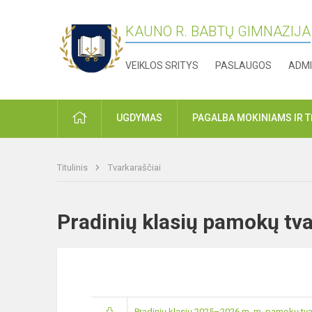
KAUNO R. BABTŲ GIMNAZIJA
VEIKLOS SRITYS
PASLAUGOS
ADMI
PRADŽIA
UGDYMAS
PAGALBA MOKINIAMS IR 
Titulinis
Tvarkaraščiai
Pradinių klasių pamokų t
Pradinių klasių 2025–2026 m. m. pamokų tva