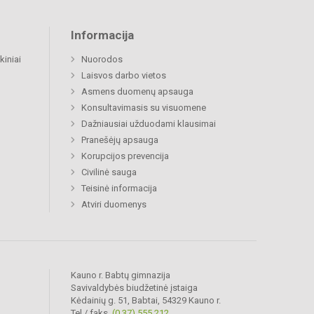
Informacija
kiniai
Nuorodos
Laisvos darbo vietos
Asmens duomenų apsauga
Konsultavimasis su visuomene
Dažniausiai užduodami klausimai
Pranešėjų apsauga
Korupcijos prevencija
Civilinė sauga
Teisinė informacija
Atviri duomenys
Kauno r. Babtų gimnazija
Savivaldybės biudžetinė įstaiga
Kėdainių g. 51, Babtai, 54329 Kauno r.
Tel./ faks.
(0 37) 555 212