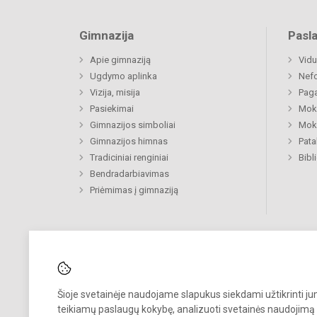
Gimnazija
Pasl
Apie gimnaziją
Vidu
Ugdymo aplinka
Nefo
Vizija, misija
Paga
Pasiekimai
Moki
Gimnazijos simboliai
Moki
Gimnazijos himnas
Pat
Tradiciniai renginiai
Bibl
Bendradarbiavimas
Priėmimas į gimnaziją
Šioje svetainėje naudojame slapukus siekdami užtikrinti j
Pastebėjote klaidų?
teikiamų paslaugų kokybę, analizuoti svetainės naudojimą 
Bend