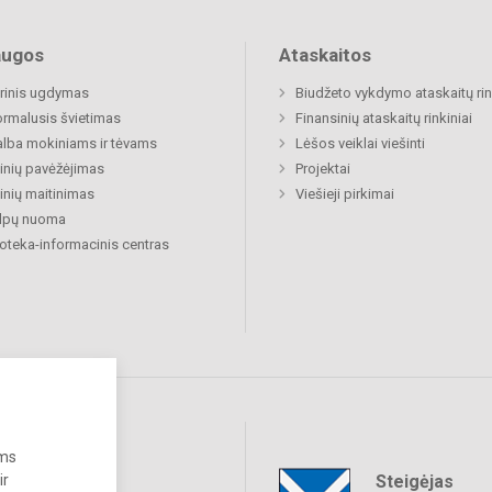
augos
Ataskaitos
rinis ugdymas
Biudžeto vykdymo ataskaitų rin
rmalusis švietimas
Finansinių ataskaitų rinkiniai
lba mokiniams ir tėvams
Lėšos veiklai viešinti
nių pavėžėjimas
Projektai
nių maitinimas
Viešieji pirkimai
alpų nuoma
ioteka-informacinis centras
ums
Steigėjas
ir
raukime